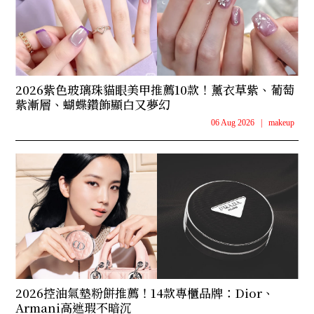
2026紫色玻璃珠貓眼美甲推薦10款！薰衣草紫、葡萄
紫漸層、蝴蝶鑽飾顯白又夢幻
06 Aug 2026
|
makeup
2026控油氣墊粉餅推薦！14款專櫃品牌：Dior、
Armani高遮瑕不暗沉