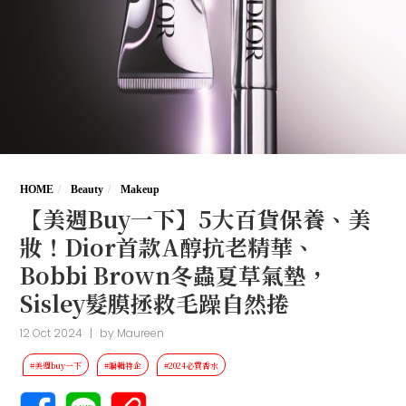
HOME
Beauty
Makeup
【美週Buy一下】5大百貨保養、美
妝！Dior首款A醇抗老精華、
Bobbi Brown冬蟲夏草氣墊，
Sisley髮膜拯救毛躁自然捲
12 Oct 2024
|
by
Maureen
#美週buy一下
#編輯特企
#2024必買香水