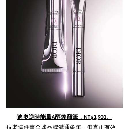
迪奧逆時能量A醇煥顏筆，NT$3,900。
抗老這件事全球品牌溝通多年，但真正有效、