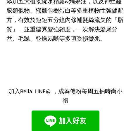
添加五大植物綻水精露&燭果油，以及神經醯
胺類似物、猴麵包樹蛋白等多重植物性強健配
方，有效於短短五分鐘內修補髮絲流失的「脂
質」，並重建秀髮強韌度，一次解決髮尾分
岔、毛躁、乾燥易斷等多項受損徵兆。
加入Bella LINE@ ，成為儂粉每周五抽時尚小
禮