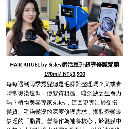
HAIR RITUEL by Sisley賦活重升超導修護髮膜
190ml/ NT$3,900
每每遇到雨季秀髮總是毛躁難整理嗎？又或者
時常燙染造型，使髮質粗糙、暗沉缺乏生命力
嗎？植物美容專家Sisley，這回更專注於受損
髮質、毛躁髮況的深度修護需求，擷取秀髮最
缺乏的「脂質」營養作為補養核心，於髮膜中