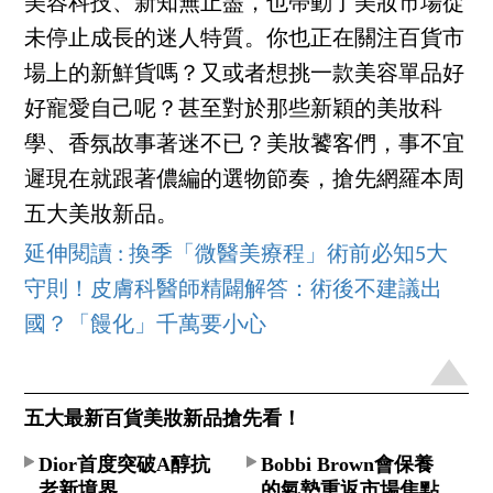
美容科技、新知無止盡，也帶動了美妝市場從
未停止成長的迷人特質。你也正在關注百貨市
場上的新鮮貨嗎？又或者想挑一款美容單品好
好寵愛自己呢？甚至對於那些新穎的美妝科
學、香氛故事著迷不已？美妝饕客們，事不宜
遲現在就跟著儂編的選物節奏，搶先網羅本周
五大美妝新品。
延伸閱讀 : 換季「微醫美療程」術前必知5大
守則！皮膚科醫師精闢解答：術後不建議出
國？「饅化」千萬要小心
五大最新百貨美妝新品搶先看！
Dior首度突破A醇抗
Bobbi Brown會保養
老新境界
的氣墊重返市場焦點