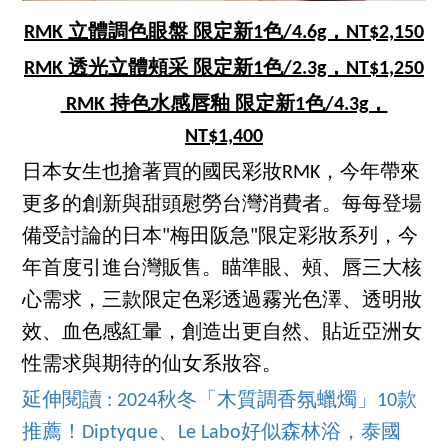
RMK 立體調色眼盤 限定新1色/4.6g，NT$2,150
RMK 透光立體頰采 限定新1色/2.3g，NT$1,250
RMK 持色水感唇釉 限定新1色/4.3g，
NT$1,400
日本女生也搶著買的國民彩妝RMK，今年帶來
更多的創新與甜頭慰勞台灣消費者。每每登場
備受討論的日本"梅田阪急"限定彩妝系列，今
年首度引進台灣販售。瞄準眼、頰、唇三大核
心需求，三款限定色彩透過霧光色澤、透明妝
效、血色感紅暈，創造出更自然、貼近亞洲女
性需求與期待的仙女系妝容。
延伸閱讀 : 2024秋冬「木質調香氛蠟燭」10款
推薦！Diptyque、Le Labo好似森林浴，泰國