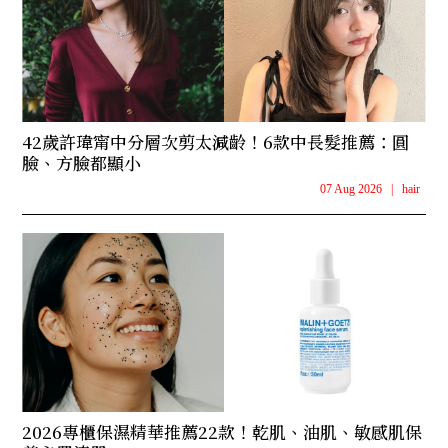
42歲許瑋甯中分層次剪太減齡！6款中長髮推薦：圓
臉、方臉都顯小
07 Aug 2026
|
hair
2026專櫃保濕精華推薦22款！乾肌、油肌、敏感肌保