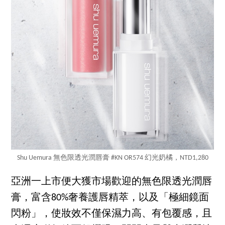
Shu Uemura 無色限透光潤唇膏 #KN OR574 幻光奶橘，NTD1,280
亞洲一上市便大獲市場歡迎的無色限透光潤唇
膏，富含80%奢養護唇精萃，以及「極細鏡面
閃粉」，使妝效不僅保濕力高、有包覆感，且