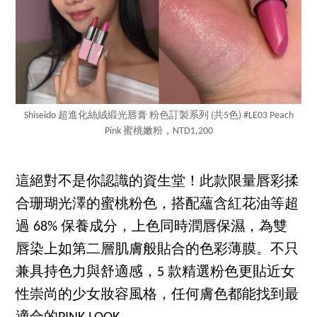
Shiseido 超進化絲絨緞光唇膏 粉色訂製系列 (共5色) #LE03 Peach
Pink 蜜桃嫩粉，NTD1,200
這絕對不是你認識的資生堂！此款限量唇彩揉
合珊瑚光澤的蜜桃粉色，搭配蘊含紅花油等超
過 68% 保養成分，上色同時潤唇保濕，為雙
唇染上如第二層肌膚般貼合的色彩薄膜。不只
兼具持色力與舒適感，5 款精選粉色更貼近女
性崇尚的少女妝容風格，任何膚色都能找到最