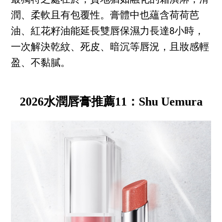
最獨特之處在於，質地猶如融化的霜淇淋，滑
潤、柔軟且有包覆性。膏體中也蘊含荷荷芭
油、紅花籽油能延長雙唇保濕力長達8小時，
一次解決乾紋、死皮、暗沉等唇況，且妝感輕
盈、不黏膩。
2026水潤唇膏推薦11：Shu Uemura