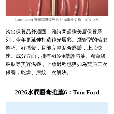
Estée Lauder 蜜糖嘟嘟鏡光唇 #390蜜桃柔粉，NTD1,450
跨出保養品舒適圈，雅詩蘭黛繼美唇保養系
列，今年更延伸打造鏡光唇彩。煙管型的輪廓
輕巧、好攜帶，且能完整貼合唇瓣，上妝快
速。成分方面，擁有41%極萃護唇油、精華級
胜肽等美容滋養，上妝過程也猶如為雙唇二次
保養，乾燥、唇紋一次解決。
2026水潤唇膏推薦6：Tom Ford