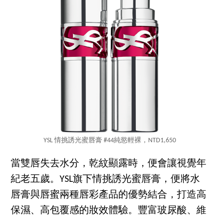
YSL 情挑誘光蜜唇膏 #44純慾輕裸，NTD1,650
當雙唇失去水分，乾紋顯露時，便會讓視覺年
紀老五歲。YSL旗下情挑誘光蜜唇膏，便將水
唇膏與唇蜜兩種唇彩產品的優勢結合，打造高
保濕、高包覆感的妝效體驗。豐富玻尿酸、維