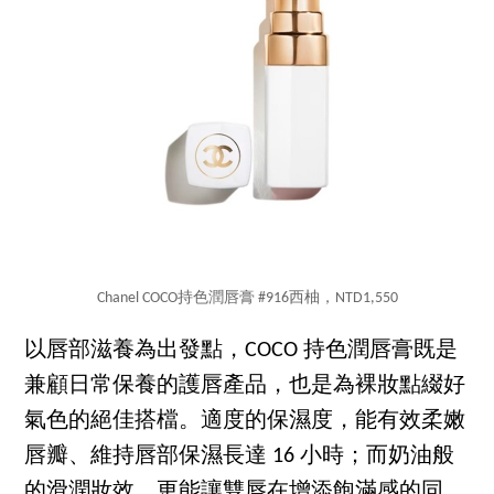
Chanel COCO持色潤唇膏 #916西柚，NTD1,550
以唇部滋養為出發點，COCO 持色潤唇膏既是
兼顧日常保養的護唇產品，也是為裸妝點綴好
氣色的絕佳搭檔。適度的保濕度，能有效柔嫩
唇瓣、維持唇部保濕長達 16 小時；而奶油般
的滑潤妝效，更能讓雙唇在增添飽滿感的同