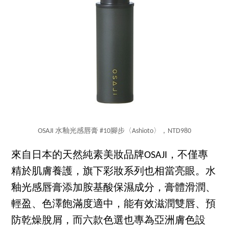
OSAJI 水釉光感唇膏 #10腳步〈Ashioto〉，NTD980
來自日本的天然純素美妝品牌OSAJI，不僅專
精於肌膚養護，旗下彩妝系列也相當亮眼。水
釉光感唇膏添加胺基酸保濕成分，膏體滑潤、
輕盈、色澤飽滿度適中，能有效滋潤雙唇、預
防乾燥脫屑，而六款色選也專為亞洲膚色設