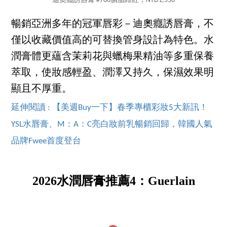
迪奧癮誘唇膏 #786胭脂緋紅，NTD1,550
暢銷亞洲多年的冠軍唇彩－迪奧癮誘唇膏，不
僅以收藏價值高的可替換管身設計為特色。水
潤膏體更蘊含茉莉花與蠟梅果精油等多重保養
萃取，使妝感輕盈、潤澤又持久，保濕效果明
顯且不厚重。
延伸閱讀 : 【美週Buy一下】春季專櫃彩妝5大新訊！
YSL水唇膏、M：A：C亮白妝前乳暢銷回歸，韓國人氣
品牌Fwee首度登台
2026水潤唇膏推薦4：Guerlain