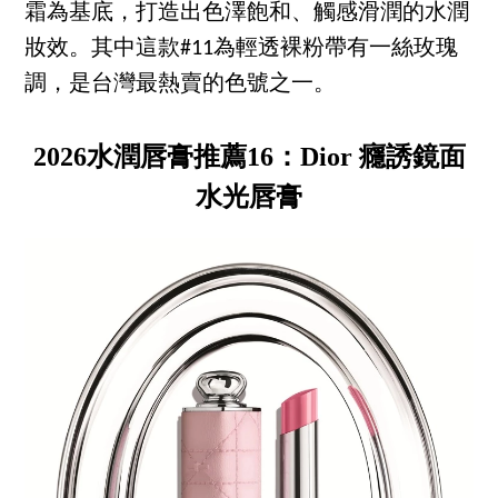
霜為基底，打造出色澤飽和、觸感滑潤的水潤
妝效。其中這款#11為輕透裸粉帶有一絲玫瑰
調，是台灣最熱賣的色號之一。
2026水潤唇膏推薦16：Dior 癮誘鏡面
水光唇膏