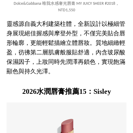
Dolce&Gabbana 唯我水感奢光唇膏 MY JUICY SHEER #2018，
NTD1,550
靈感源自義大利建築柱體，全新設計以極細管
身展現絕佳握感與摩登外型，不僅完美貼合唇
形輪廓，更能輕鬆描繪立體唇妝。質地細緻輕
盈，彷彿第二層肌膚般服貼舒適，內含玻尿酸
保濕因子，上妝同時先潤澤再鎖色，實現飽滿
顯色與持久光澤。
2026水潤唇膏推薦15：Sisley