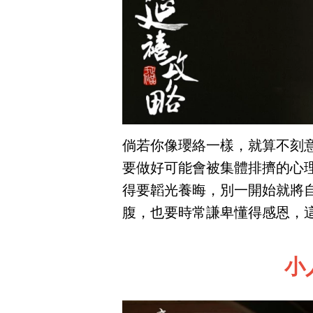
倘若你像瓔絡一樣，就算不刻
要做好可能會被集體排擠的心
得要韜光養晦，別一開始就將
腹，也要時常謙卑懂得感恩，
小