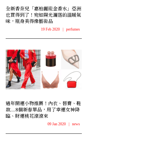
全新香奈兒「嘉柏麗琉金香水」亞洲
也買得到了！宛如陽光灑落的溫暖氣
味，瓶身美得像藝術品
19 Feb 2020
|
perfumes
過年開運小物推薦！內衣、唇膏、鞋
款....8個新春單品，用了幸運女神降
臨、財運桃花滾滾來
09 Jan 2020
|
news