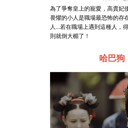
為了爭奪皇上的寵愛，高貴妃
畏懼的小人是職場最恐怖的存
人...若在職場上遇到這種人
則就倒大楣了！
哈巴狗