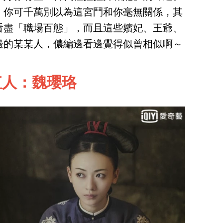
，你可千萬別以為這宮鬥和你毫無關係，其
看盡「職場百態」，而且這些嬪妃、王爺、
邊的某某人，儂編邊看邊覺得似曾相似啊～
紅人：魏瓔珞