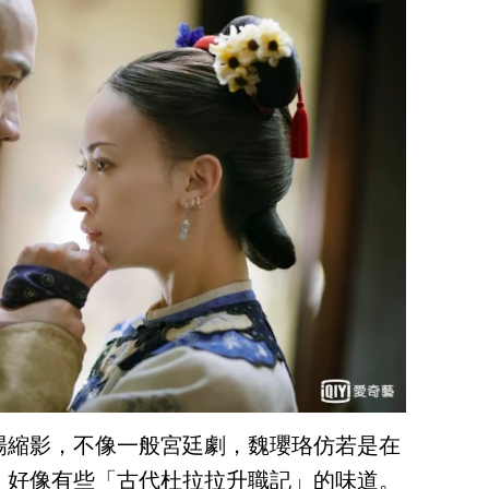
場縮影，不像一般宮廷劇，魏瓔珞仿若是在
，好像有些「古代杜拉拉升職記」的味道。