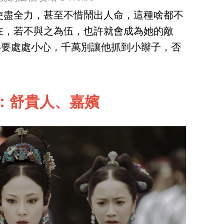
使盡全力，甚至不惜鬧出人命，這種啥都不
在，若不與之為伍，也許就會成為她的敵
，得要處處小心，千萬別讓他抓到小辮子，否
：舒貴人、嘉嬪