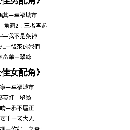
最佳男配角》
鴻其—幸福城市
—角頭2：王者再起
宇—我不是藥神
壯—後來的我們
袁富華—翠絲
最佳女配角》
寧—幸福城市
惠英紅—翠絲
晴—邪不壓正
嘉千—老大人
楓—你好，之華