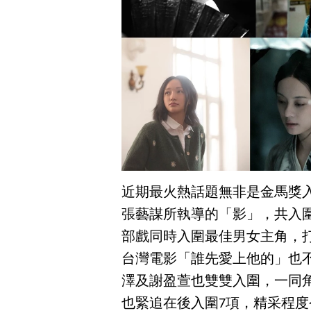
近期最火熱話題無非是金馬獎
張藝謀所執導的「影」，共入圍
部戲同時入圍最佳男女主角，
台灣電影「誰先愛上他的」也
澤及謝盈萱也雙雙入圍，一同
也緊追在後入圍7項，精采程度