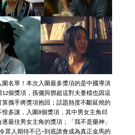
入圍名單！本次入圍最多獎項的是中國導演
12個獎項，孫儷與鄧超這對夫妻檔也因這
打算攜手將獎項抱回；話題熱度不斷延燒的
不惶多讓，入圍8個獎項，其中男女主角邱
角逐最佳男女主角的獎項；「我不是藥神」
令眾人期待不已~到底誰會成為真正金馬的