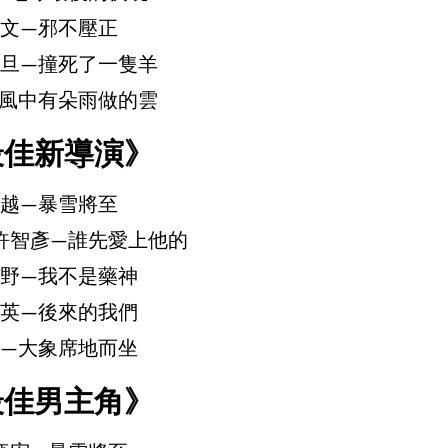
文—邪不壓正
旦—撞死了一隻羊
風中有朵雨做的雲
最佳新導演》
越—暴雪將至
許智彥—誰先愛上他的
野—我不是藥神
英—後來的我們
—大象席地而坐
最佳男主角》