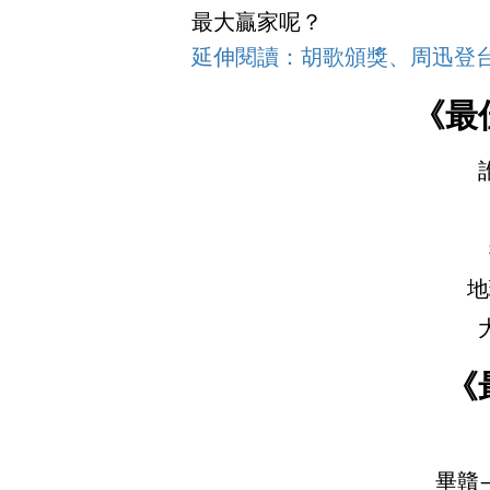
最大贏家呢？
延伸閱讀：胡歌頒獎、周迅登台
《最
地
《
畢贛