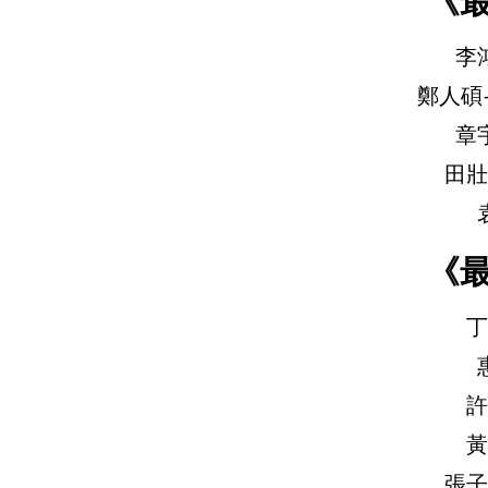
《
李
鄭人碩
章
田壯
《
丁
許
黃
張子