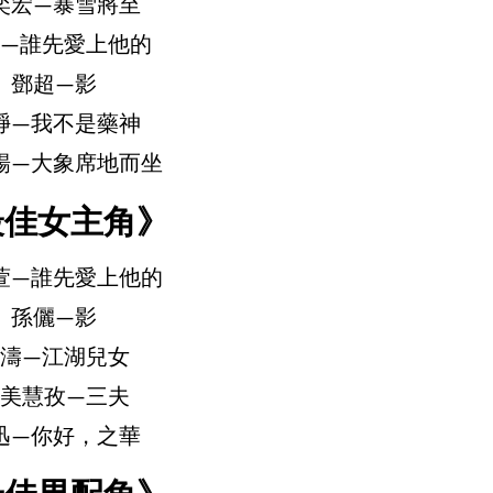
奕宏—暴雪將至
—誰先愛上他的
鄧超—影
崢—我不是藥神
暢—大象席地而坐
最佳女主角》
萱—誰先愛上他的
孫儷—影
濤—江湖兒女
美慧孜—三夫
迅—你好，之華