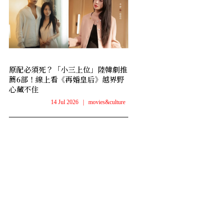
原配必須死？「小三上位」陸韓劇推
薦6部！線上看《再婚皇后》越界野
心藏不住
14 Jul 2026
|
movies&culture