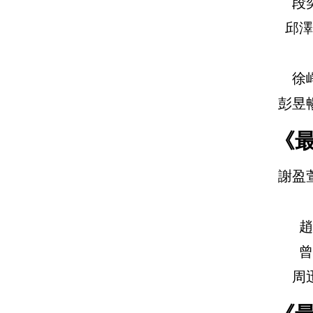
段
邱澤
徐
彭昱
《
謝盈
趙
曾
周