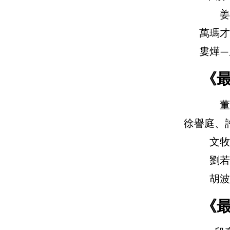
姜
萬瑪才
婁燁—
《
董
徐譽庭、
文牧
劉若
胡波
《