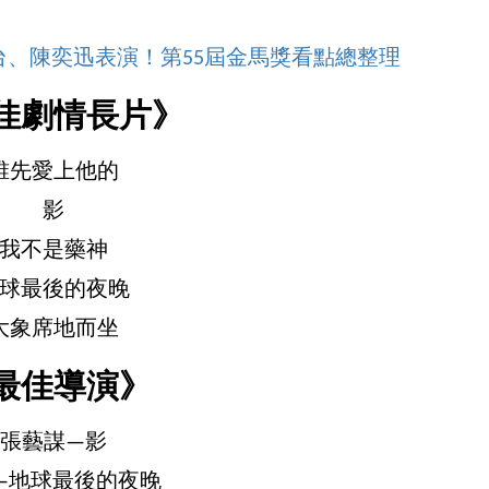
、陳奕迅表演！第55屆金馬獎看點總整理
佳劇情長片》
誰先愛上他的
影
我不是藥神
球最後的夜晚
大象席地而坐
最佳導演》
張藝謀—影
—地球最後的夜晚