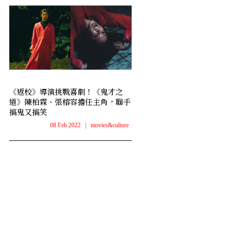
《返校》導演挑戰喜劇！《鬼才之
道》陳柏霖、張榕容擔任主角，聯手
搞鬼又搞笑
08 Feb 2022
|
movies&culture