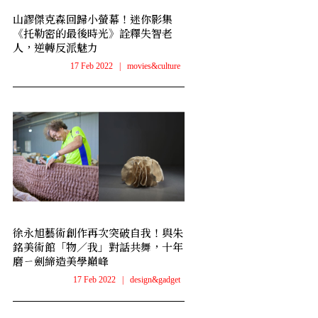
山謬傑克森回歸小螢幕！迷你影集
《托勒密的最後時光》詮釋失智老
人，逆轉反派魅力
17 Feb 2022
|
movies&culture
徐永旭藝術創作再次突破自我！與朱
銘美術館「物／我」對話共舞，十年
磨ㄧ劍締造美學巔峰
17 Feb 2022
|
design&gadget