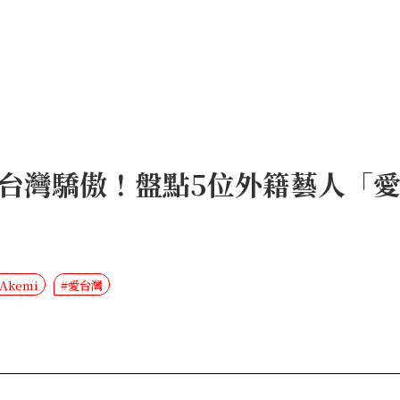
台灣驕傲！盤點5位外籍藝人「
#Akemi
#愛台灣