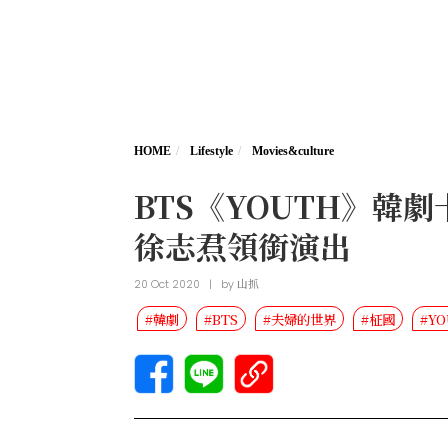
HOME
Lifestyle
Movies&culture
BTS《YOUTH》韓
徐志焄領銜演出
20 Oct 2020
|
by
山抓
#韓劇
#BTS
#夫婦的世界
#柾國
#Y