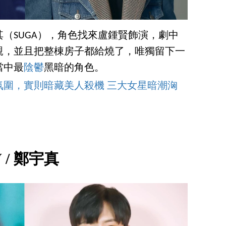
玧其（SUGA），角色找來盧鍾賢飾演，劇中
親，並且把整棟房子都給燒了，唯獨留下一
當中最
陰鬱
黑暗的角色。
氛圍，實則暗藏美人殺機 三大女星暗潮洶
V / 鄭宇真