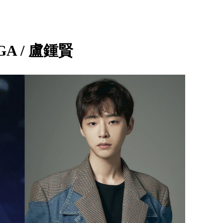
GA / 盧鍾賢