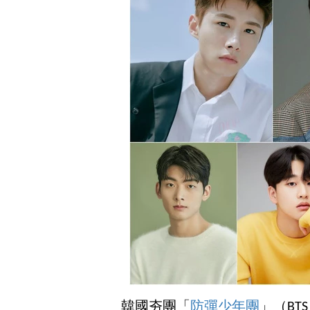
韓國夯團「
防彈少年團
」（B