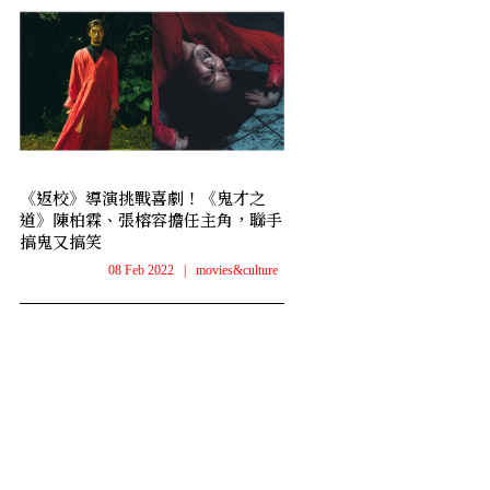
《返校》導演挑戰喜劇！《鬼才之
道》陳柏霖、張榕容擔任主角，聯手
搞鬼又搞笑
08 Feb 2022
|
movies&culture