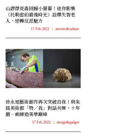
山謬傑克森回歸小螢幕！迷你影集
《托勒密的最後時光》詮釋失智老
人，逆轉反派魅力
17 Feb 2022
|
movies&culture
徐永旭藝術創作再次突破自我！與朱
銘美術館「物／我」對話共舞，十年
磨ㄧ劍締造美學巔峰
17 Feb 2022
|
design&gadget