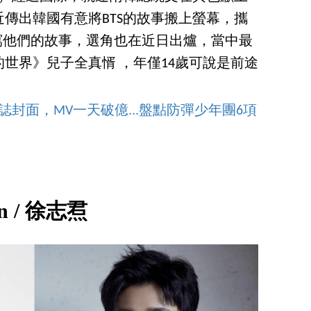
傳出韓國有意將BTS的故事搬上螢幕，攜
譜寫他們的故事，選角也在近日出爐，當中最
世界》兒子全真㥠 ，年僅14歲可說是前途
誌封面，MV一天破億...盤點防彈少年團6項
in / 徐志焄