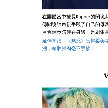
在團體當中擅長Rapper的閔
傳聞說該角親手殺了自己的母
台舊鋼琴陪伴在身邊，是劇集
延伸閱讀：《魅惑》陰鬱柔美
湧，奪取鮮肉毫不手軟！