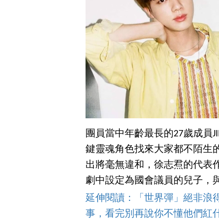
團員當中年齡最長的27歲成員J
鍵靈魂角色找來大家都不陌生的
出將毫無違和，徐志焄的代表作是
劇中設定為國會議員的兒子，
延伸閱讀：「世界彈」絕非浪得
事，看完別再說你不懂他們紅