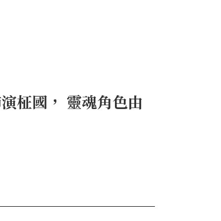
飾演柾國， 靈魂角色由