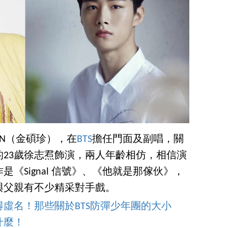
IN（金碩珍），在
BTS
擔任門面及副唱，關
23歲徐志焄飾演，兩人年齡相仿，相信演
《Signal 信號》、《他就是那傢伙》，
與父親有不少精采對手戲。
虛名！那些關於BTS防彈少年團的大小
什麼！