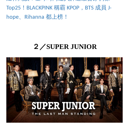
Top25！BLACKPINK 稱霸 KPOP，BTS 成員 J-
hope、Rihanna 都上榜！
２／SUPER JUNIOR