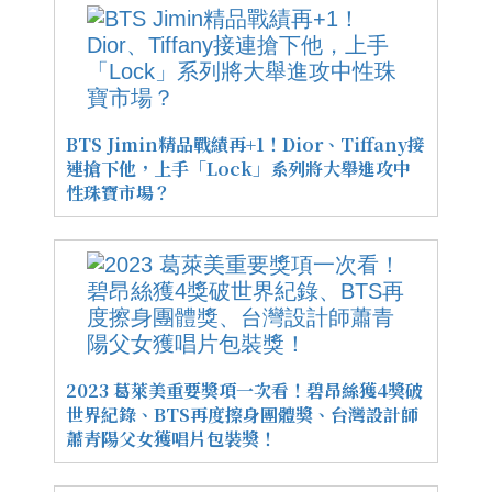
BTS Jimin精品戰績再+1！Dior、Tiffany接
連搶下他，上手「Lock」系列將大舉進攻中
性珠寶市場？
2023 葛萊美重要獎項一次看！碧昂絲獲4獎破
世界紀錄、BTS再度擦身團體獎、台灣設計師
蕭青陽父女獲唱片包裝獎！