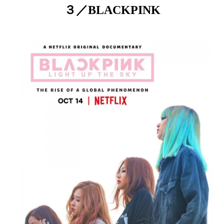
３／BLACKPINK