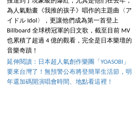
搜達到了現象級的爆紅，尤其是他們在去年，
為人氣動畫《我推的孩子》唱作的主題曲〈ア
イドル Idol〉，更讓他們成為第一首登上
Billboard 全球榜冠軍的日文歌，截至目前 MV
也累積了超過 4 億的觀看，完全是日本樂壇的
音樂奇蹟！
延伸閱讀：日本超人氣創作樂團「YOASOBI」
要來台灣了！無預警公布將登簡單生活節，明
年還加碼開演唱會時間、地點看這裡！