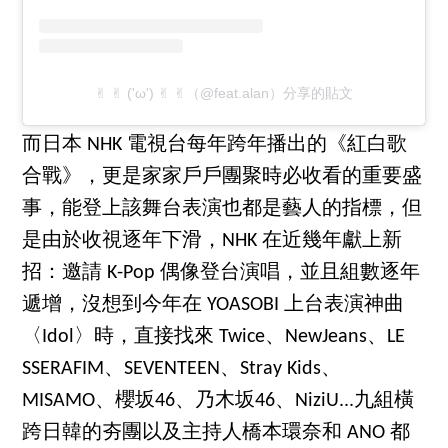
✌︎ ✌︎ ('ω') ✌︎ ✌︎（@feat.alan）分享的貼文
而日本 NHK 電視台每年跨年播出的《紅白歌
合戰》，更是家家戶戶團聚時必收看的重要盛
事，能登上該舞台表演也都是藝人的指標，但
是由於收視逐年下滑，NHK 在近幾年獻上新
招：邀請 K-Pop 偶像登台演唱，並且組數逐年
遞增，沒想到今年在 YOASOBI 上台表演神曲
〈Idol〉時，直接找來 Twice、NewJeans、LE
SSERAFIM、SEVENTEEN、Stray Kids、
MISAMO、櫻坂46、乃木坂46、NiziU...九組橫
跨日韓的夯團以及主持人橋本環奈和 ANO 都