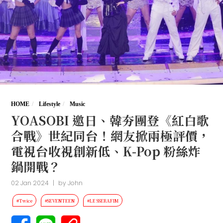
HOME
Lifestyle
Music
YOASOBI 邀日、韓夯團登《紅白歌
合戰》世紀同台！網友掀兩極評價，
電視台收視創新低、K-Pop 粉絲炸
鍋開戰？
02 Jan 2024
|
by
John
#Twice
#SEVENTEEN
#LE SSERAFIM