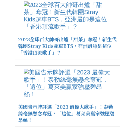
2023全球百大帥哥出爐「甜茶」奪冠！新生代
韓團Stray Kids超車BTS，亞洲最帥是這位
「香港頂流歌手」？
美國告示牌評選「2023 最偉大歌手」！泰勒
絲毫無懸念奪冠，「這位」葛萊美贏家強壓碧
昂絲！