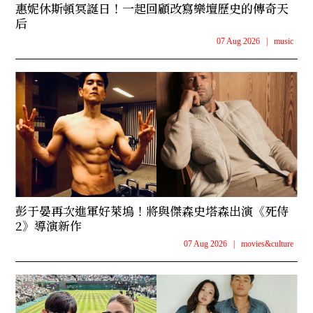
惠妮休斯頓冥誕日！一起回顧改寫樂壇歷史的傳奇天
后
07 Aug 2026
|
music
彭于晏再次進軍好萊塢！將與傑森史塔森出演《死侍
2》導演新作
07 Aug 2026
|
movies&culture