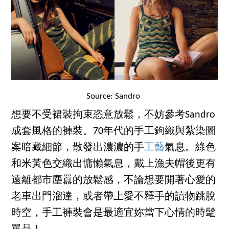
Source: Sandro
想要不受裙裝拘束恣意放鬆，不妨參考Sandro
成套風格的褲裝。70年代的手工鉤織與紮染圖
案暗藏細節，散發出濃濃的手
工藝
氣息。綠色
和米黃色交織出慵懶氣息，戴上漁夫帽後更有
遠離都市塵囂的放鬆感，不論想要開著心愛的
老車出門溜達，或者帶上愛不釋手的讀物跳脫
時空，手工褲裝會是最適宜妳當下心情的時髦