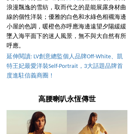
浪漫飄逸的雪紡，取而代之的是能展露身材曲
線的個性洋裝；優雅的白色和水綠色相襯海邊
小屋的色調，暖橙色亦呼應海邊遠望夕陽緩緩
墜入海平面下的迷人風景，無不與大自然有所
呼應。
延伸閱讀: LV創意總監個人品牌Off-White、凱
特王妃最愛洋裝Self-Portrait，3大話題品牌首
度進駐信義商圈！
高腰喇叭永恆傳世