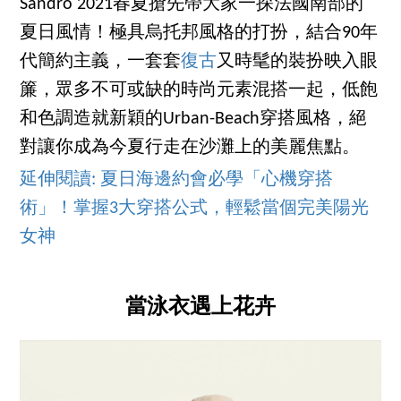
Sandro 2021春夏搶先帶大家一探法國南部的
夏日風情！極具烏托邦風格的打扮，結合90年
代簡約主義，一套套
復古
又時髦的裝扮映入眼
簾，眾多不可或缺的時尚元素混搭一起，低飽
和色調造就新穎的Urban-Beach穿搭風格，絕
對讓你成為今夏行走在沙灘上的美麗焦點。
延伸閱讀: 夏日海邊約會必學「心機穿搭
術」！掌握3大穿搭公式，輕鬆當個完美陽光
女神
當泳衣遇上花卉