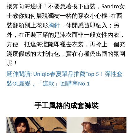
接奔向海邊呀！不要急著換下西裝，Sandro女
士教你如何展現獨樹一格的穿衣小心機~在西
裝翻領別上花形
胸針
，休閒感隨即融入；另
外，在正裝下穿的是泳衣而非一般女性內衣，
方便一抵達海灘隨即褪去衣裳，再拎上一個充
滿度假感的大托特包，實在有種偽出國的氛圍
呢！
延伸閱讀: Uniqlo春夏單品推薦Top 5！彈性套
裝OL最愛，「這款」回購率No.1
手工風格的成套褲裝