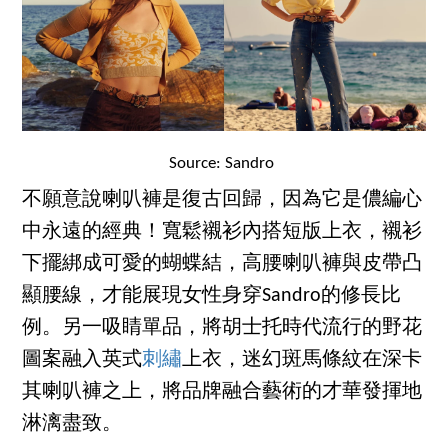
Source: Sandro
不願意說喇叭褲是復古回歸，因為它是儂編心
中永遠的經典！寬鬆襯衫內搭短版上衣，襯衫
下擺綁成可愛的蝴蝶結，高腰喇叭褲與皮帶凸
顯腰線，才能展現女性身穿Sandro的修長比
例。另一吸睛單品，將胡士托時代流行的野花
圖案融入英式
刺繡
上衣，迷幻斑馬條紋在深卡
其喇叭褲之上，將品牌融合藝術的才華發揮地
淋漓盡致。