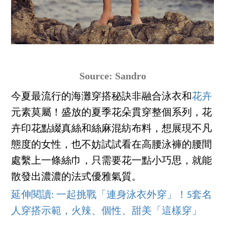
Source: Sandro
今夏最流行的海灘穿搭秘訣非融合泳衣和
花卉
元素莫屬！盛放的夏季花朵貫穿整個系列，花
卉印花點綴真絲和絲麻混紡布料，想展現不凡
態度的女性，也不妨試試看在高腰泳褲的腰間
處繫上一條絲巾，只需要花一點小巧思，就能
散發出濃濃的法式優雅氣質。
延伸閱讀: 一起挑戰「連身泳衣外穿」！5套名
人穿搭示範，火辣、個性、甜美「這樣穿」