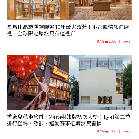
愛馬仕高雄漢神睽違30年最大改裝！港都風情搬進店
裡，全球限定錶款只有這裡有！
07 Aug 2026
|
news
香奈兒穩坐榜首、Zara姐妹牌初次入榜！Lyst第二季
排行登場，熱浪、運動賽事扭轉消費習慣
07 Aug 2026
|
news