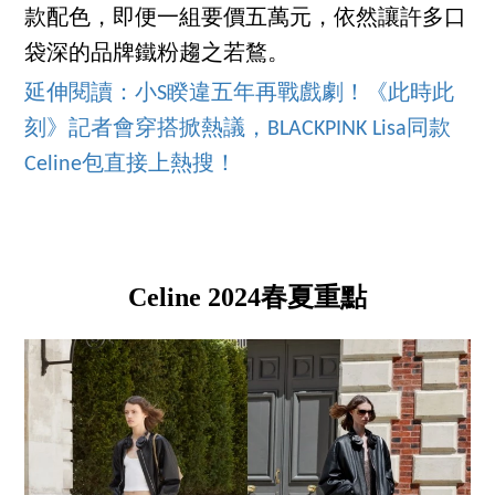
款配色，即便一組要價五萬元，依然讓許多口
袋深的品牌鐵粉趨之若鶩。
延伸閱讀：小S睽違五年再戰戲劇！《此時此
刻》記者會穿搭掀熱議，BLACKPINK Lisa同款
Celine包直接上熱搜！
Celine 2024春夏重點