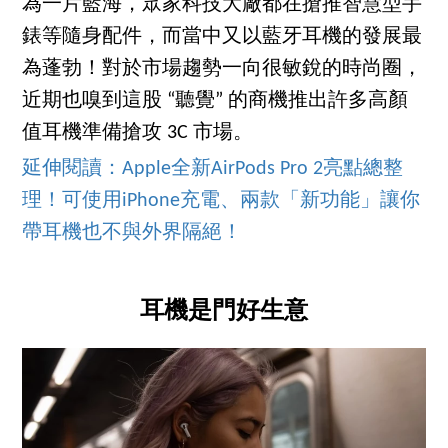
為一片藍海，眾家科技大廠都在搶推智慧型手
錶等隨身配件，而當中又以藍牙耳機的發展最
為蓬勃！對於市場趨勢一向很敏銳的時尚圈，
近期也嗅到這股 “聽覺” 的商機推出許多高顏
值耳機準備搶攻 3C 市場。
延伸閱讀：Apple全新AirPods Pro 2亮點總整
理！可使用iPhone充電、兩款「新功能」讓你
帶耳機也不與外界隔絕！
耳機是門好生意