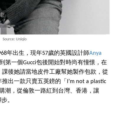
Source: Uniqlo
1968年出生，現年57歲的英國設計師
Anya
第一個Gucci包後開始對時尚有憧憬，在
，課後她請當地皮件工廠幫她製作包款，從
一款只賣五英鎊的「I’m not a plastic
搶購潮，從倫敦一路紅到台灣、香港，讓
穩腳步。