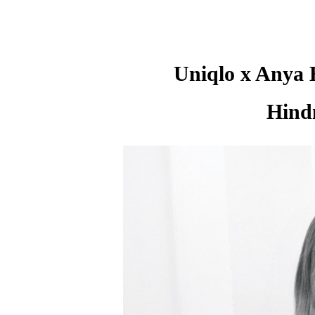
Uniqlo x Any
Hin