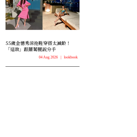
55歲金憓秀涼拖鞋穿搭太減齡！
「這款」跟蘿蔔腿說分手
04 Aug 2026
|
lookbook