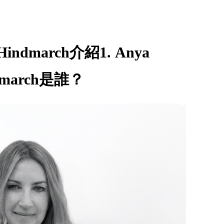
a Hindmarch介紹1. Anya
dmarch是誰？