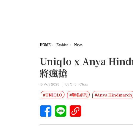
HOME
Fashion
News
Uniqlo x Anya
將瘋搶
15 May 2025
|
by
Chun Chao
#UNIQLO
#聯名系列
#Anya Hindmarch