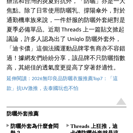
辦法和台灣的炎夏對抗外，「防曬」亦是一大
焦點。除了日常使用防曬乳、撐陽傘外，對於
通勤機車族來說，一件舒服的防曬外套絕對是
夏季必備單品。近期 Threads 上一篇貼文掀起
議論，許多人認為出了 Uniqlo 防曬外套外，
「迪卡儂」這個法國運動品牌零售商亦不容錯
過！據網友們紛紛分享，該品牌不只防曬指數
高，其絕佳的透氣度更提高了穿著舒適性。
延伸閱讀：2026無印良品防曬衣服推薦Top7：「這
款」抗UV激推，去泰國玩也不怕
防曬外套推薦
防曬外套為什麼會悶
Threads 上狂推，迪
熱？
卡儂防曬外套就是這