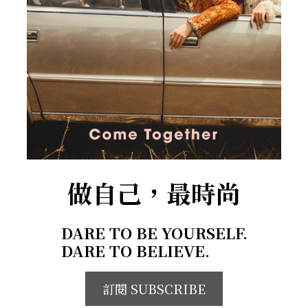
做自己，最時尚
DARE TO BE YOURSELF.
DARE TO BELIEVE.
訂閱 SUBSCRIBE