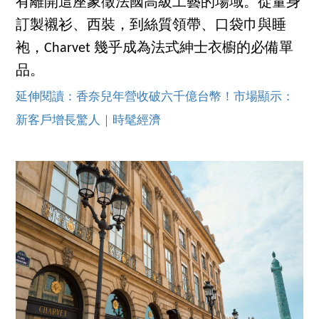
有離開這座象徵法國高級工藝的場域。從量身
訂製襯衫、西裝，到絲質領帶、口袋巾與睡
袍，Charvet 幾乎成為法式紳士衣櫥的必備單
品。
延伸閱讀：香奈兒年營收破六千億台幣！市場顯示：
新客戶增長驚人｜時髦經濟