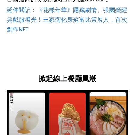
延伸閱讀：《花樣年華》隱藏劇情、張國榮經
典戲服曝光！王家衛化身蘇富比策展人，首次
創作NFT
掀起線上餐廳風潮