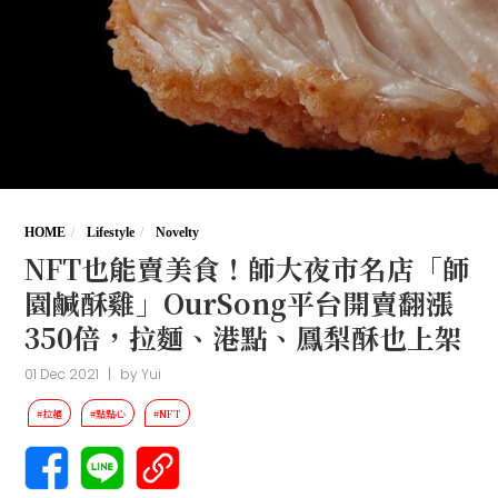
HOME
Lifestyle
Novelty
NFT也能賣美食！師大夜市名店「師
園鹹酥雞」OurSong平台開賣翻漲
350倍，拉麵、港點、鳳梨酥也上架
01 Dec 2021
|
by
Yui
#拉麵
#點點心
#NFT