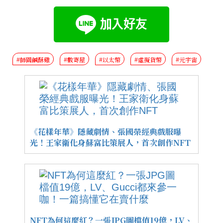
#師園鹹酥雞
#數寄屋
#以太幣
#虛擬貨幣
#元宇宙
《花樣年華》隱藏劇情、張國榮經典戲服曝
光！王家衛化身蘇富比策展人，首次創作NFT
NFT為何這麼紅？一張JPG圖檔值19億，LV、