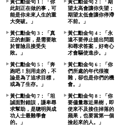
黃仁勳金句 1：「你
黃仁勳金句 2：「期
此刻正在做的事，可
望太高會讓你失望；
能是你未來人生的重
期望太低會讓你停滯
大突破。」
不前。」
黃仁勳金句 3：「真
黃仁勳金句 4：「永
正的創新，是需要敢
遠不要停止提出問題
於冒險且接受失
和尋求答案，好奇心
敗。」
才會驅使進步。」
黃仁勳金句 5：「奔
黃仁勳金句 6：「你
跑吧！別用走的，不
們所處的年代很複
論是為了追求目標，
雜，卻也是你們的機
或為了生存。」
會。」
黃仁勳金句 7：「坦
黃仁勳金句 8：「你
誠面對錯誤，謙卑尋
要儘量靠近果樹，即
求幫助，是聰明與成
使來不及接住掉落的
功人士最難學會
蘋果，也要當第一個
的。」
撿起來的人。」