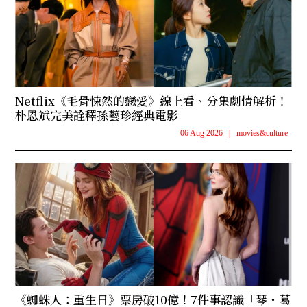
Netflix《毛骨悚然的戀愛》線上看、分集劇情解析！
朴恩斌完美詮釋孫藝珍經典電影
06 Aug 2026
|
movies&culture
《蜘蛛人：重生日》票房破10億！7件事認識「琴・葛