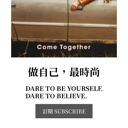
做自己，最時尚
DARE TO BE YOURSELF.
DARE TO BELIEVE.
訂閱 SUBSCRIBE