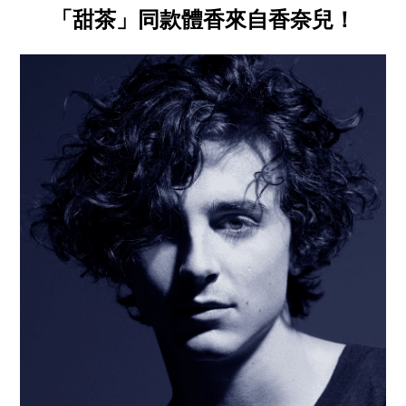
「甜茶」同款體香來自香奈兒！