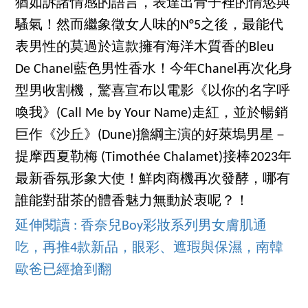
猶如訴諸情感的語言，表達出骨子裡的情慾與
騷氣！然而繼象徵女人味的N°5之後，最能代
表男性的莫過於這款擁有海洋木質香的Bleu
De Chanel藍色男性香水！今年Chanel再次化身
型男收割機，驚喜宣布以電影《以你的名字呼
喚我》(Call Me by Your Name)走紅，並於暢銷
巨作《沙丘》(Dune)擔綱主演的好萊塢男星－
提摩西夏勒梅 (Timothée Chalamet)接棒2023年
最新香氛形象大使！鮮肉商機再次發酵，哪有
誰能對甜茶的體香魅力無動於衷呢？！
延伸閱讀 : 香奈兒Boy彩妝系列男女膚肌通
吃，再推4款新品，眼彩、遮瑕與保濕，南韓
歐爸已經搶到翻