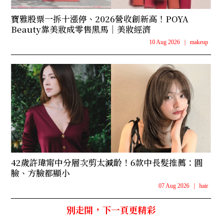
寶雅股票一拆十漲停、2026營收創新高！POYA
Beauty靠美妝成零售黑馬｜美妝經濟
10 Aug 2026
|
makeup
42歲許瑋甯中分層次剪太減齡！6款中長髮推薦：圓
臉、方臉都顯小
07 Aug 2026
|
hair
別走開，下一頁更精彩