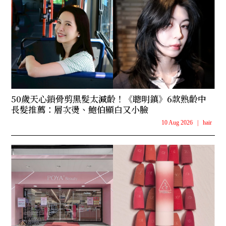
50歲天心鎖骨剪黑髮太減齡！《聰明鎮》6款熟齡中
長髮推薦：層次燙、鮑伯顯白又小臉
10 Aug 2026
|
hair