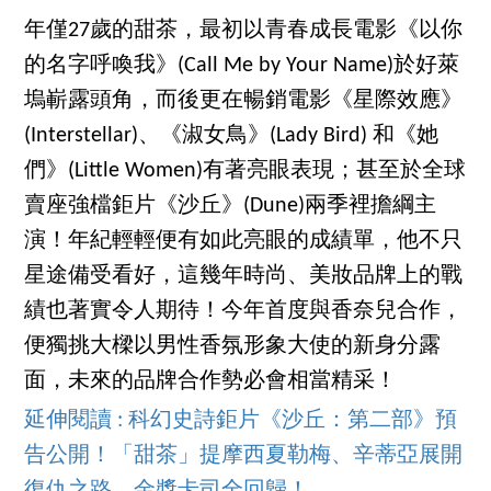
年僅27歲的甜茶，最初以青春成長電影《以你
的名字呼喚我》(Call Me by Your Name)於好萊
塢嶄露頭角，而後更在暢銷電影《星際效應》
(Interstellar)、《淑女鳥》(Lady Bird) 和《她
們》(Little Women)有著亮眼表現；甚至於全球
賣座強檔鉅片《沙丘》(Dune)兩季裡擔綱主
演！年紀輕輕便有如此亮眼的成績單，他不只
星途備受看好，這幾年時尚、美妝品牌上的戰
績也著實令人期待！今年首度與香奈兒合作，
便獨挑大樑以男性香氛形象大使的新身分露
面，未來的品牌合作勢必會相當精采！
延伸閱讀 : 科幻史詩鉅片《沙丘：第二部》預
告公開！「甜茶」提摩西夏勒梅、辛蒂亞展開