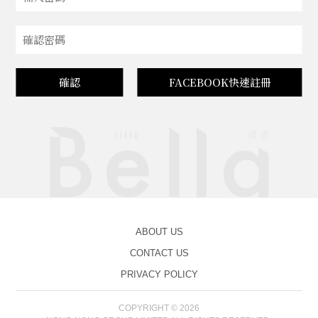
確認
FACEBOOK快速註冊
ABOUT US
CONTACT US
PRIVACY POLICY
COPYRIGHT © 2026