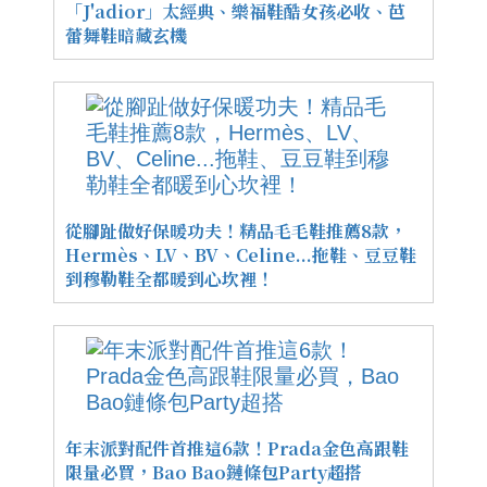
「J'adior」太經典、樂福鞋酷女孩必收、芭
蕾舞鞋暗藏玄機
從腳趾做好保暖功夫！精品毛毛鞋推薦8款，
Hermès、LV、BV、Celine...拖鞋、豆豆鞋
到穆勒鞋全都暖到心坎裡！
年末派對配件首推這6款！Prada金色高跟鞋
限量必買，Bao Bao鏈條包Party超搭