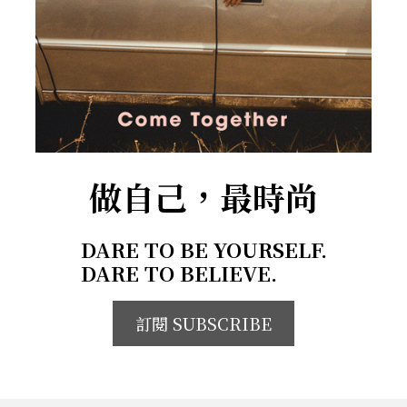
做自己，最時尚
DARE TO BE YOURSELF.
DARE TO BELIEVE.
訂閱 SUBSCRIBE