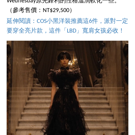
Wednesday原先鋒利的性格溫潤軟化一些。
（參考售價：NT$29,500）
延伸閱讀：COS小黑洋裝推薦這6件，派對一定
要穿全亮片款，這件「LBD」寬肩女孩必收！