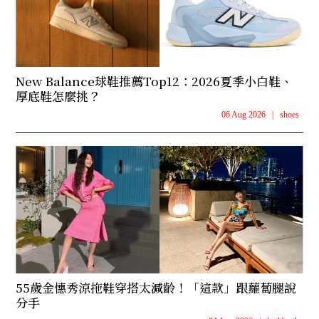
New Balance球鞋推薦Top12：2026夏季小白鞋、
厚底鞋怎麼挑？
06 Aug 2026
|
shoes
55歲金憓秀涼拖鞋穿搭太減齡！「這款」跟蘿蔔腿說
分手