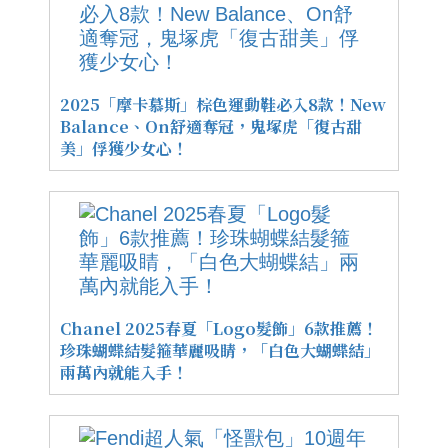
2025「摩卡慕斯」棕色運動鞋必入8款！New
Balance、On舒適奪冠，鬼塚虎「復古甜
美」俘獲少女心！
Chanel 2025春夏「Logo髮飾」6款推薦！
珍珠蝴蝶結髮箍華麗吸睛，「白色大蝴蝶結」
兩萬內就能入手！