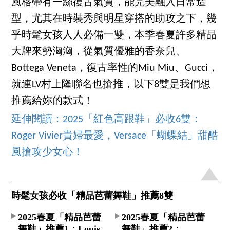
風格帶有一絲復古氣質，能完美融入日常造
型，尤其在時裝秀與明星穿搭的助攻之下，幾
乎時髦女孩人人必備一雙，本季春夏許多精品
大牌來勢洶洶，從氣質優雅的香奈兒、
Bottega Veneta，復古率性的Miu Miu、Gucci，
就連LV村上隆聯名也搶推，以下8雙是我們想
推薦給妳的款式！
延伸閱讀：2025「紅色高跟鞋」必收6雙：
Roger Vivier貴婦最愛，Versace「蝴蝶結」甜酷
風搶攻少女心！
時髦女孩必收「精品芭蕾舞鞋」推薦8雙
2025春夏「精品芭蕾
2025春夏「精品芭蕾
舞鞋」推薦1：Louis
舞鞋」推薦2：