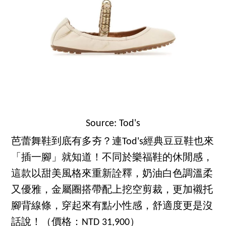
Source: Tod's
芭蕾舞鞋到底有多夯？連Tod's經典豆豆鞋也來
「插一腳」就知道！不同於樂福鞋的休閒感，
這款以甜美風格來重新詮釋，奶油白色調溫柔
又優雅，金屬圈搭帶配上挖空剪裁，更加襯托
腳背線條，穿起來有點小性感，舒適度更是沒
話說！（價格：NTD 31,900）