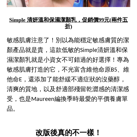
Simple 清妍溫和保濕潔顏乳，促銷價99元(兩件五
折)
敏感肌膚注意了！別以為能穩定敏感膚質的潔
顏產品就是貴，這款低敏的Simple清妍溫和保
濕潔顏乳就是小資女不可錯過的好選擇！專為
敏感肌膚打造的它，不光富含維他命原B5、維
他命E，還添加了能舒緩不適症狀的沒藥醇，
清爽的質地，以及舒適部殘留乾澀感的清潔感
受，也是Maureen編換季時最愛的平價養膚單
品。
改版後真的不一樣！