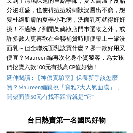
又到了清潔課題的重點季節，夏天高溫下皮脂
分泌旺盛，也使得痘痘粉刺狀況層出不窮，想
要杜絕肌膚的夏季小毛病，洗面乳可就得好好
挑！不過除了到開架藥妝店門市選物之外，或
許多數人更喜歡在全聯補貨時順便帶上一罐洗
面乳～但全聯洗面乳該買什麼？哪一款好用又
便宜？Maureen編再次化身小資饕客，為女孩
們挖寶六款100元有找高CP值好物！
延伸閱讀 : 【神儂實驗室】保養新手該怎麼
買？Maureen編親挑「寶雅7大人氣面膜」，
開架面膜50元有找不踩雷就是"它"
台日熱賣第一名國民好物