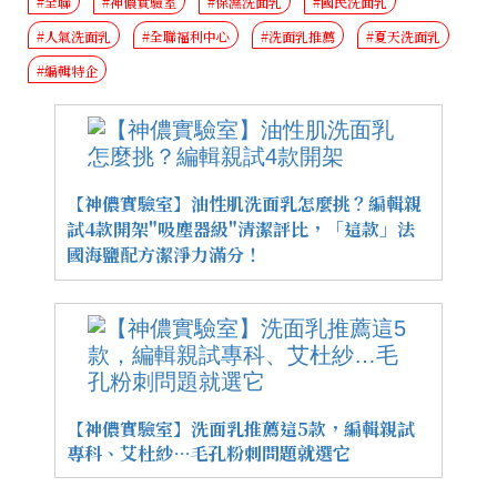
#全聯
#神儂實驗室
#保濕洗面乳
#國民洗面乳
#人氣洗面乳
#全聯福利中心
#洗面乳推薦
#夏天洗面乳
#編輯特企
【神儂實驗室】油性肌洗面乳怎麼挑？編輯親
試4款開架"吸塵器級"清潔評比，「這款」法
國海鹽配方潔淨力滿分！
【神儂實驗室】洗面乳推薦這5款，編輯親試
專科、艾杜紗…毛孔粉刺問題就選它