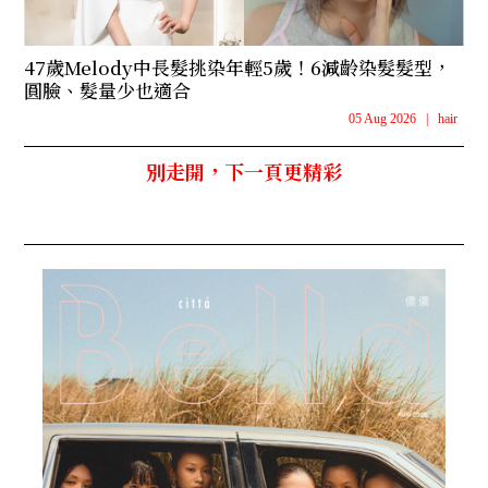
47歲Melody中長髮挑染年輕5歲！6減齡染髮髮型，
圓臉、髮量少也適合
05 Aug 2026
|
hair
別走開，下一頁更精彩