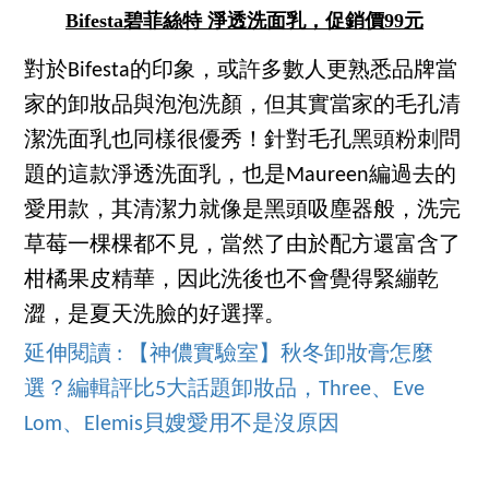
Bifesta碧菲絲特 淨透洗面乳，促銷價99元
對於Bifesta的印象，或許多數人更熟悉品牌當
家的卸妝品與泡泡洗顏，但其實當家的毛孔清
潔洗面乳也同樣很優秀！針對毛孔黑頭粉刺問
題的這款淨透洗面乳，也是Maureen編過去的
愛用款，其清潔力就像是黑頭吸塵器般，洗完
草莓一棵棵都不見，當然了由於配方還富含了
柑橘果皮精華，因此洗後也不會覺得緊繃乾
澀，是夏天洗臉的好選擇。
延伸閱讀 : 【神儂實驗室】秋冬卸妝膏怎麼
選？編輯評比5大話題卸妝品，Three、Eve
Lom、Elemis貝嫂愛用不是沒原因