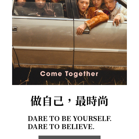
做自己，最時尚
DARE TO BE YOURSELF.
DARE TO BELIEVE.