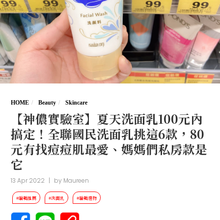
HOME
Beauty
Skincare
【神儂實驗室】夏天洗面乳100元內
搞定！全聯國民洗面乳挑這6款，80
元有找痘痘肌最愛、媽媽們私房款是
它
13 Apr 2022
|
by
Maureen
#編輯推薦
#洗面乳
#編輯選物