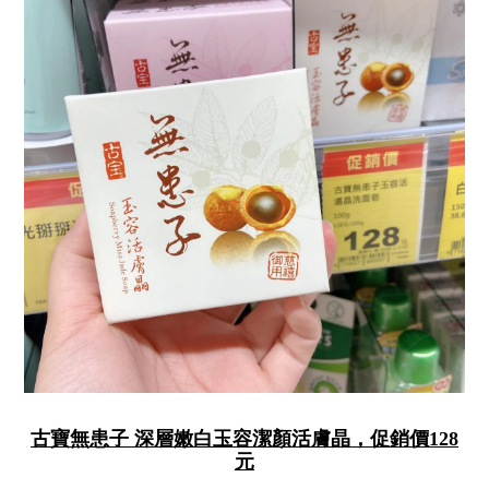
古寶無患子 深層嫩白玉容潔顏活膚晶，促銷價128
元