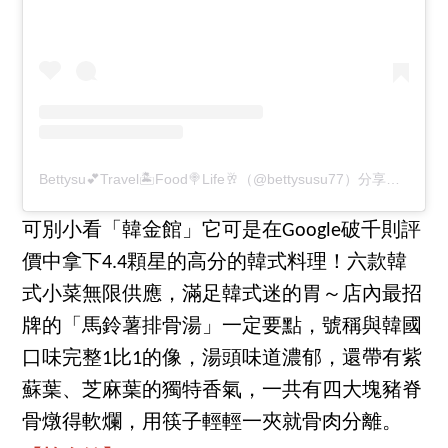
Bettysu💕Travel🏝Food🍭Life🥂（@bettysusu77）分享的貼文
可別小看「韓金館」它可是在Google破千則評
價中拿下4.4顆星的高分的韓式料理！六款韓
式小菜無限供應，滿足韓式迷的胃～店內最招
牌的「馬鈴薯排骨湯」一定要點，號稱與韓國
口味完整1比1的像，湯頭味道濃郁，還帶有紫
蘇葉、芝麻葉的獨特香氣，一共有四大塊豬脊
骨燉得軟爛，用筷子輕輕一夾就骨肉分離。