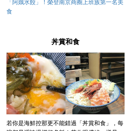
「阿娥水餃」！榮登南京商圈上班族第一名美
食
丼賞和食
若你是海鮮控那更不能錯過「丼賞和食」，每