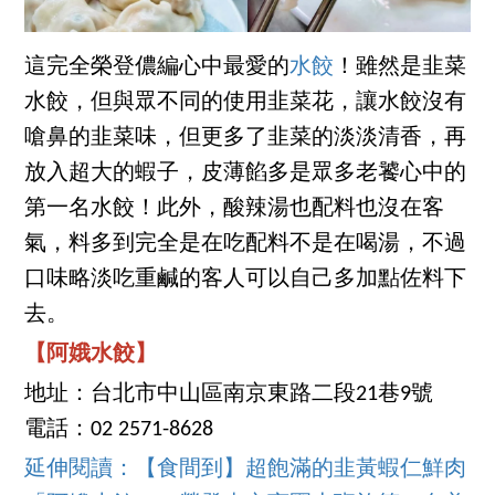
這完全榮登儂編心中最愛的
水餃
！雖然是韭菜
水餃，但與眾不同的使用韭菜花，讓水餃沒有
嗆鼻的韭菜味，但更多了韭菜的淡淡清香，再
放入超大的蝦子，皮薄餡多是眾多老饕心中的
第一名水餃！此外，酸辣湯也配料也沒在客
氣，料多到完全是在吃配料不是在喝湯，不過
口味略淡吃重鹹的客人可以自己多加點佐料下
去。
【阿娥水餃】
地址：台北市中山區南京東路二段21巷9號
電話：02 2571-8628
延伸閱讀：【食間到】超飽滿的韭黃蝦仁鮮肉