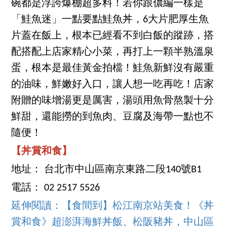
碗都是浮誇爆棚超多料！若你跟儂編一樣是
「鮭魚迷」一點要點鮭魚丼，6大片肥厚生魚
片蓋在飯上，根本已經看不到白飯的蹤跡，搭
配搭配上店家精心小菜，再打上一顆半熟溫泉
蛋，根本是最佳黃金拍檔！鮭魚新鮮沒有嚴重
的油味，鮮嫩好入口，讓人想一吃再吃！店家
附贈的味增湯更是厲害，湯頭用魚骨熬製十分
鮮甜，還能撈的到魚肉、豆腐及海帶一點也不
隨便！
【丼賞和食】
地址： 台北市中山區南京東路二段140號B1
電話： 02 2517 5526
延伸閱讀：【食間到】松江南京站美食！《丼
賞和食》超澎湃海鮮丼飯、松阪豬丼，中山區