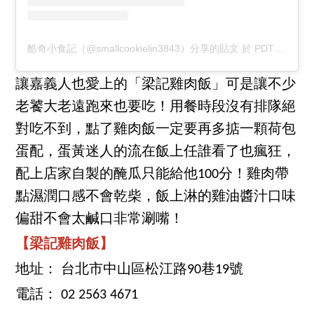
酷奇小食記（@smallcookielin3843）分享的貼文
於
PDT 2020 年 7月 月 8 日 上午 9:36
讓嘉義人也愛上的「梁記雞肉飯」可是讓不少
老饕大老遠跑來也要吃！用餐時段沒有排隊絕
對吃不到，點了雞肉飯一定要再多掂一顆荷包
蛋配，蛋黃迷人的流在飯上任誰看了也瘋狂，
配上店家自製的醃瓜只能給他100分！雞肉帶
點濕潤口感不會乾柴，飯上淋的雞油醬汁口味
偏甜不會太鹹口非常涮嘴！
【梁記雞肉飯】
地址： 台北市中山區松江路90巷19號
電話： 02 2563 4671