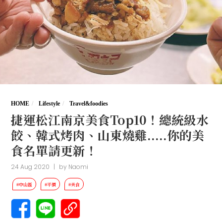
HOME
Lifestyle
Travel&foodies
捷運松江南京美食Top10！總統級水
餃、韓式烤肉、山東燒雞.....你的美
食名單請更新！
24 Aug 2020
|
by
Naomi
#中山區
#平價
#美食