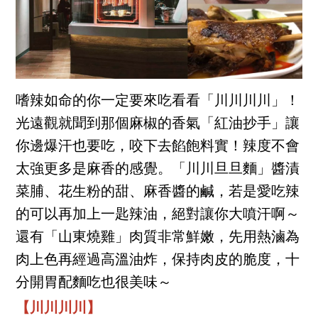
嗜辣如命的你一定要來吃看看「川川川川」！
光遠觀就聞到那個麻椒的香氣「紅油抄手」讓
你邊爆汗也要吃，咬下去餡飽料實！辣度不會
太強更多是麻香的感覺。「川川旦旦麵」醬漬
菜脯、花生粉的甜、麻香醬的鹹，若是愛吃辣
的可以再加上一匙辣油，絕對讓你大噴汗啊～
還有「山東燒雞」肉質非常鮮嫩，先用熱滷為
肉上色再經過高溫油炸，保持肉皮的脆度，十
分開胃配麵吃也很美味～
【川川川川】