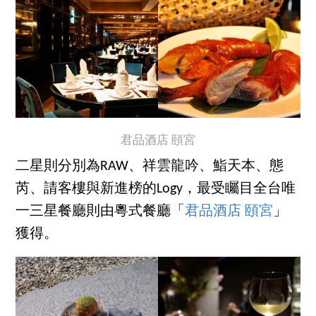
君品酒店 頤宮
二星則分別為RAW、祥雲龍吟、鮨天本、態
芮、請客樓與新進榜的Logy，最受矚目全台唯
一三星餐廳則由粵式餐廳「
君品酒店 頤宮
」
獲得。