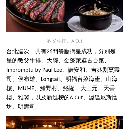
教父牛排、A Cut
台北這次一共有26間餐廳摘星成功，分別是一
星的教父牛排、大腕、金蓬萊遵古台菜、
Impromptu by Paul Lee、謙安和、吉兆割烹壽
司、侯布雄、Longtail、明福台菜海產、山海
樓、MUME、鮨野村、鰭隆、大三元、天香
樓、雅閣，以及新進榜的A Cut、渥達尼斯磨
坊、明壽司。