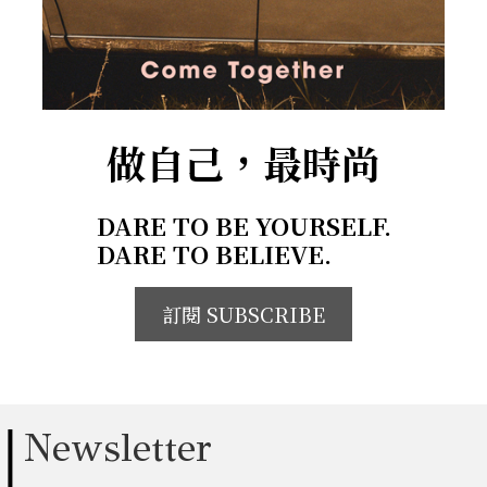
做自己，最時尚
DARE TO BE YOURSELF.
DARE TO BELIEVE.
訂閱 SUBSCRIBE
Newsletter