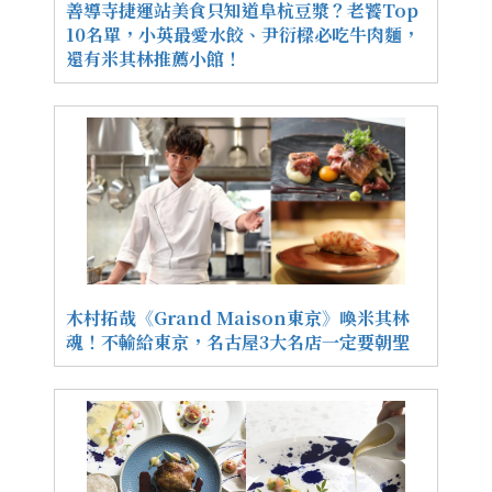
善導寺捷運站美食只知道阜杭豆漿？老饕Top
10名單，小英最愛水餃、尹衍樑必吃牛肉麵，
還有米其林推薦小館！
木村拓哉《Grand Maison東京》喚米其林
魂！不輸給東京，名古屋3大名店一定要朝聖