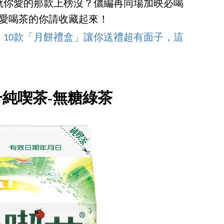
就你愛的那款上榜沒？儂編再同場加映必喝
，愛喝茶的你請收藏起來！
10款「月餅禮盒」讓你送禮超有面子，這
統一純喫茶-無糖綠茶