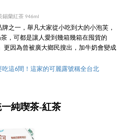
錫蘭紅茶 946ml
品牌之一，舉凡大家從小吃到大的小泡芙，
厚奶茶，可都是讓人愛到幾箱幾箱在囤貨的
 」更因為曾被廣大鄉民搜出，加牛奶會變成
要吃這6間！這家的可麗露號稱全台北
.統一純喫茶-紅茶