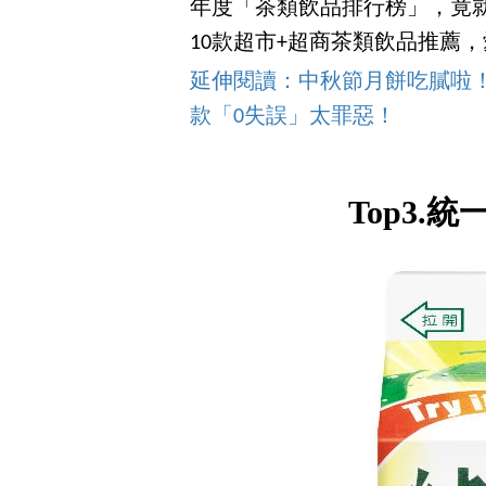
年度「茶類飲品排行榜」，竟
10款超市+超商茶類飲品推薦
延伸閱讀：中秋節月餅吃膩啦！
款「0失誤」太罪惡！
Top3.