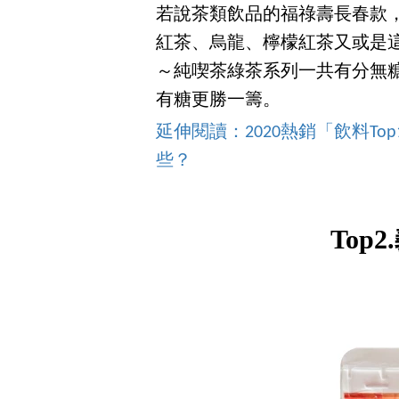
若說茶類飲品的福祿壽長春款
紅茶、烏龍、檸檬紅茶又或是
～純喫茶綠茶系列一共有分無
有糖更勝一籌。
延伸閱讀：2020熱銷「飲料T
些？
Top