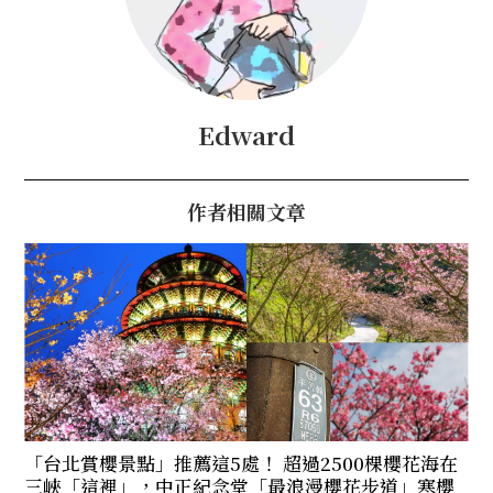
Edward
作者相關文章
「台北賞櫻景點」推薦這5處！ 超過2500棵櫻花海在
三峽「這裡」，中正紀念堂「最浪漫櫻花步道」寒櫻