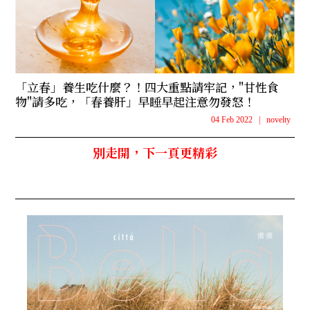
「立春」養生吃什麼？！四大重點請牢記，"甘性食
物"請多吃，「春養肝」早睡早起注意勿發怒！
04 Feb 2022
|
novelty
別走開，下一頁更精彩