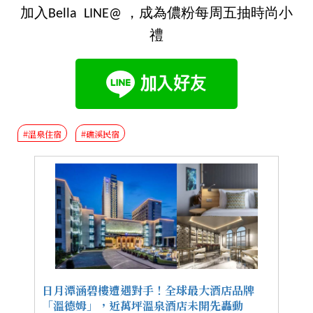
加入Bella LINE@ ，成為儂粉每周五抽時尚小
禮
#溫泉住宿
#礁溪民宿
日月潭涵碧樓遭遇對手！全球最大酒店品牌
「溫德姆」，近萬坪溫泉酒店未開先轟動