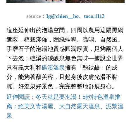
source：
Ig@chien__ho
、
taco.1113
這座延伸出的泡湯空間，四周以農用遮陽黑網
遮蔽，植栽滿佈，圍繞蛙鳴、蟲鳴、自然風。
手磨石子的泡湯池質感圓潤厚實，足夠兩個人
下去泡；礁溪的碳酸泉無色無味──據說全世界
只有義大利和
礁溪溫泉
擁有「酚鈦鹼」的成
分，能夠養顏美容，且起身後皮膚光滑不黏
膩。好溫泉好景色，完完整整地舒展身心。
延伸閱讀：冬天就是要泡湯！6款特色溫泉推
薦：絕美文青湯屋、大自然露天溫泉、泥漿溫
泉