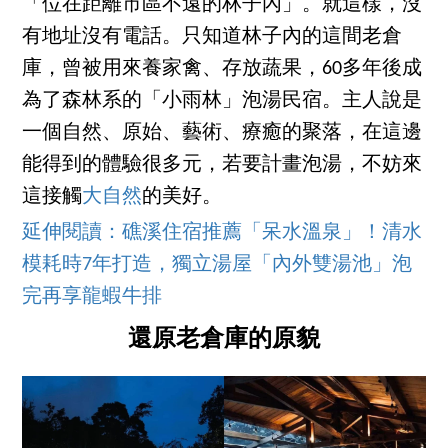
「位在距離市區不遠的林子內」。就這樣，沒
有地址沒有電話。只知道林子內的這間老倉
庫，曾被用來養家禽、存放蔬果，60多年後成
為了森林系的「小雨林」泡湯民宿。主人說是
一個自然、原始、藝術、療癒的聚落，在這邊
能得到的體驗很多元，若要計畫泡湯，不妨來
這接觸
大自然
的美好。
延伸閱讀：礁溪住宿推薦「呆水溫泉」！清水
模耗時7年打造，獨立湯屋「內外雙湯池」泡
完再享龍蝦牛排
還原老倉庫的原貌