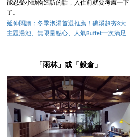
能忍受小動物造訪的話，入住前就要考慮一下
了。
延伸閱讀：冬季泡湯首選推薦！礁溪超夯3大
主題湯池、無限量點心、人氣Buffet一次滿足
「雨林」或「穀倉」