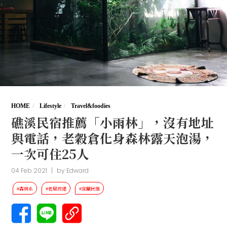
HOME
Lifestyle
Travel&foodies
礁溪民宿推薦「小雨林」，沒有地址
與電話，老穀倉化身森林露天泡湯，
一次可住25人
04 Feb 2021
|
by
Edward
#森林系
#老屋改建
#宜蘭民宿