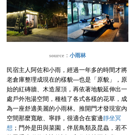
source：
小雨林
民宿主人阿佐和小雨，經過一年多的時間才將
老倉庫整理成現在的樣貌──也是「原貌」，原
始的紅磚牆、木造屋頂，再依著地貌延伸出一
處戶外泡湯空間，種植了各式各樣的花草，成
為一座舒適美麗的小雨林。推開門才發現室內
空間那麼寬敞、寧靜，很適合在窗邊
靜坐冥
想
；門外是田與菜園，伴居鳥類及昆蟲，若不