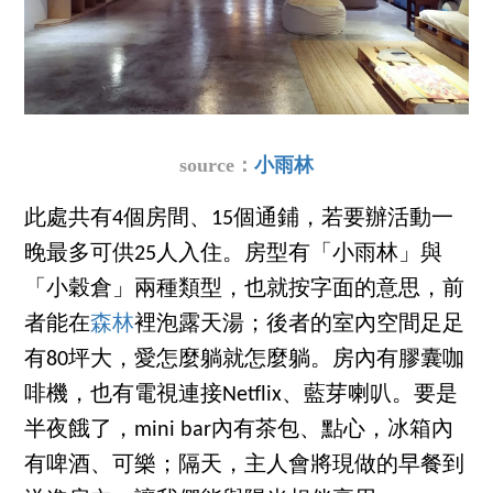
source：
小雨林
此處共有​4個房間、15個通鋪，若要辦活動一
晚最多可供25人入住。房型有「小雨林」與
「小穀倉」兩種類型，也就按字面的意思，前
者能在
森林
裡泡露天湯；後者的室內空間足足
有80坪大，愛怎麼躺就怎麼躺。房內有膠囊咖
啡機，也有電視連接Netflix、藍芽喇叭。要是
半夜餓了，mini bar內有茶包、點心，冰箱內
有啤酒、可樂；隔天，主人會將現做的早餐到