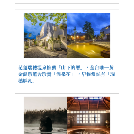
花蓮瑞穗溫泉推薦「山下的厝」，全台唯一黃
金溫泉蘊含珍貴「溫泉花」 ，早餐當然有「瑞
穗鮮乳」