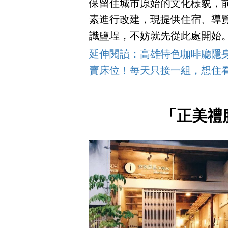
保留住城市原始的文化樣貌，前
素進行改建，現提供住宿、導
識鹽埕，不妨就先從此處開始
延伸閱讀：高雄特色咖啡廳隱
賣床位！每天只接一組，想住
「正美禮