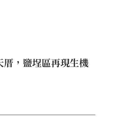
天厝，鹽埕區再現生機