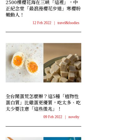
2500棵櫻花海在三峽「這裡」，中
正紀念堂「最浪漫櫻花步道」寒櫻粉
嫩動人！
12 Feb 2022
|
travel&foodies
全台鬧蛋荒怎麼辦？這5種「植物性
蛋白質」比雞蛋更優質，吃太多、吃
太少要注意「這些徵兆」！
09 Feb 2022
|
novelty