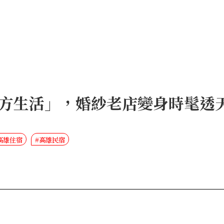
方生活」，婚紗老店變身時髦透
高雄住宿
#高雄民宿