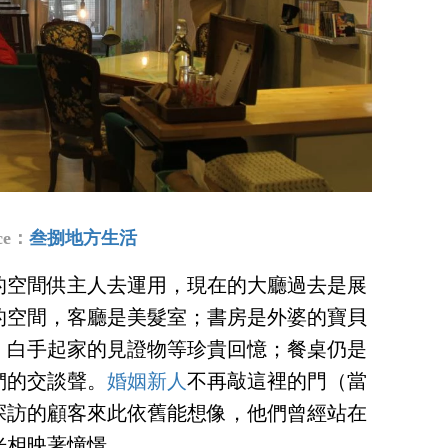
rce：
叁捌地方生活
的空間供主人去運用，現在的大廳過去是展
的空間，客廳是美髮室；書房是外婆的寶貝
、白手起家的見證物等珍貴回憶；餐桌仍是
們的交談聲。
婚姻新人
不再敲這裡的門（當
探訪的顧客來此依舊能想像，他們曾經站在
光相映著憧憬。