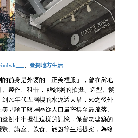
indy.h___
、
叁捌地方生活
叁捌的前身是外婆的「正美禮服」，曾在當地
計、製作、租借， 婚紗照的拍攝、造型、髮
，到70年代五層樓的水泥透天厝，90之後外
正美見證了鹽埕區從人口最密集至最疏落。
在的叁捌牢牢握住這樣的記憶，保留老建築的
展覽、講座、飲食、旅遊等生活提案，為鹽