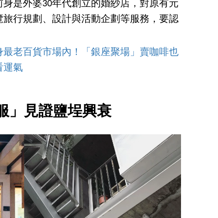
身是外婆30年代創立的婚紗店，對原有元
覽旅行規劃、設計與活動企劃等服務，要認
。
身最老百貨市場內！「銀座聚場」賣咖啡也
看運氣
服」見證鹽埕興衰