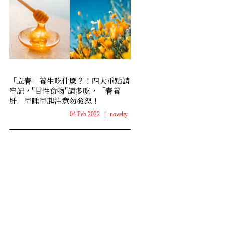
「立春」養生吃什麼？！四大重點請
牢記，"甘性食物"請多吃，「春養
肝」早睡早起注意勿發怒！
04 Feb 2022
|
novelty