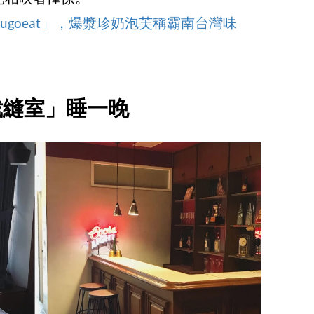
ugoeat」，爆漿珍奶泡芙稱霸南台灣味
裁縫室」睡一晚