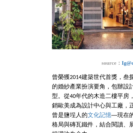
source：
Ig@c
曾榮獲2014建築世代首獎，
的婚紗產業扮演要角，包辦設
型。從40年代的木造二樓平房
銷歐美成為設計中心與工廠，
曾是鹽埕人的
文化記憶
──現
格局與磚瓦鐵件，結合閱讀、