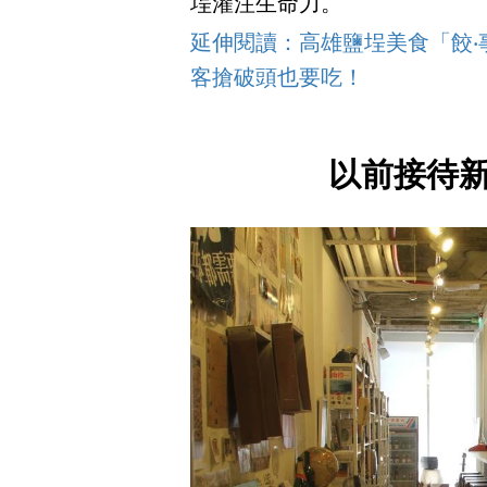
埕灌注生命力。
延伸閱讀：高雄鹽埕美食「餃‧
客搶破頭也要吃！
以前接待