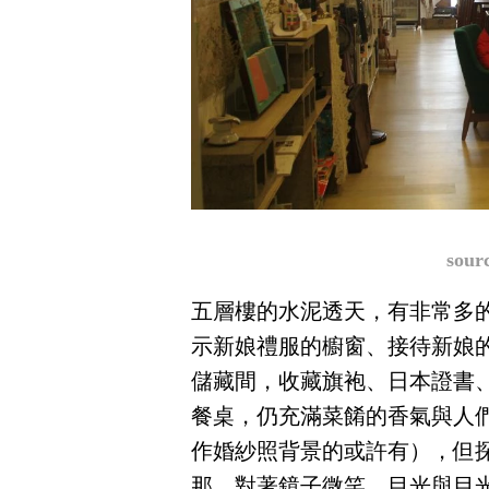
sou
五層樓的水泥透天，有非常多
示新娘禮服的櫥窗、接待新娘
儲藏間，收藏旗袍、日本證書
餐桌，仍充滿菜餚的香氣與人
作婚紗照背景的或許有），但
那，對著鏡子微笑、目光與目