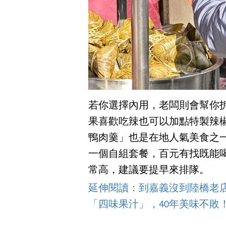
若你選擇內用，老闆則會幫你
果喜歡吃辣也可以加點特製辣
鴨肉羹」也是在地人氣美食之
一個自組套餐，百元有找既能
常高，建議要提早來排隊。
延伸閱讀：到嘉義沒到陸橋老
「四味果汁」，40年美味不敗