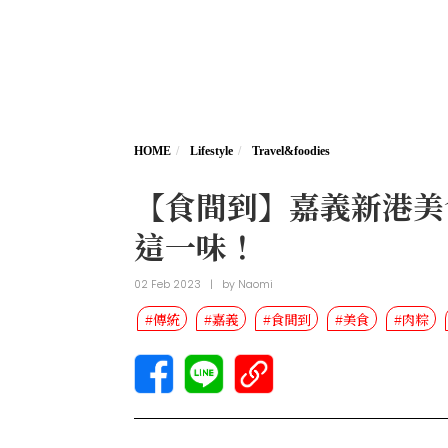
HOME
Lifestyle
Travel&foodies
【食間到】嘉義新港美
這一味！
02 Feb 2023
|
by
Naomi
#傳統
#嘉義
#食間到
#美食
#肉粽