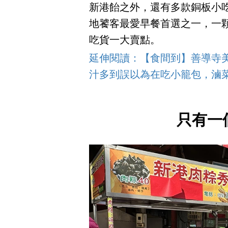
新港飴之外，還有多款銅板小
地饕客最愛早餐首選之一，一顆
吃貨一大賣點。
延伸閱讀：【食間到】善導寺
汁多到誤以為在吃小籠包，滷
只有一