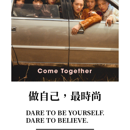
做自己，最時尚
DARE TO BE YOURSELF.
DARE TO BELIEVE.