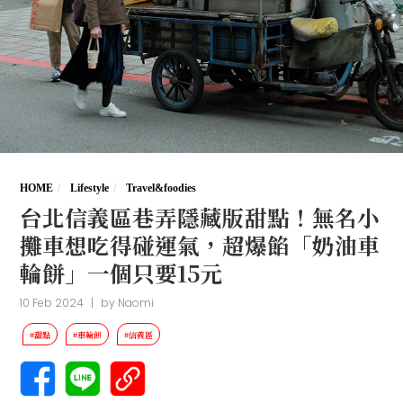
HOME
Lifestyle
Travel&foodies
台北信義區巷弄隱藏版甜點！無名小
攤車想吃得碰運氣，超爆餡「奶油車
輪餅」一個只要15元
10 Feb 2024
|
by
Naomi
#甜點
#車輪餅
#信義區