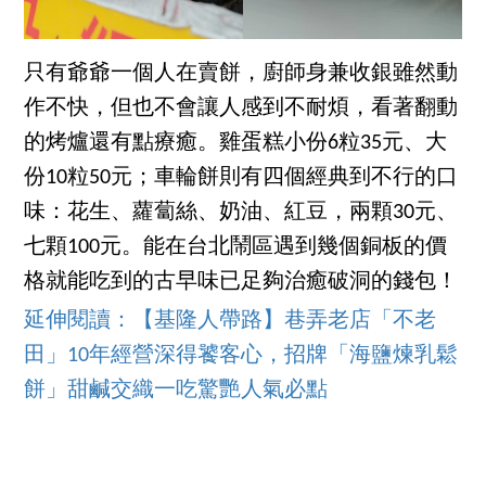
只有爺爺一個人在賣餅，廚師身兼收銀雖然動
作不快，但也不會讓人感到不耐煩，看著翻動
的烤爐還有點療癒。雞蛋糕小份6粒35元、大
份10粒50元；車輪餅則有四個經典到不行的口
味：花生、蘿蔔絲、奶油、紅豆，兩顆30元、
七顆100元。能在台北鬧區遇到幾個銅板的價
格就能吃到的古早味已足夠治癒破洞的錢包！
延伸閱讀：【基隆人帶路】巷弄老店「不老
田」10年經營深得饕客心，招牌「海鹽煉乳鬆
餅」甜鹹交織一吃驚艷人氣必點