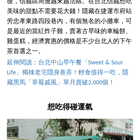
後，信義區周邊越來越活絡。在台北信義想吃
美味的甜點不需要花大錢！隱藏在捷運市府站
旁忠孝東路四段巷內，有個無名的小攤車，可
是最近的當紅炸子雞，賣著古早味的車輪餅、
雞蛋糕，經濟實惠的價格是不少台北人的下午
茶首選之一。
延伸閱讀：台北中山早午餐「Sweet & Sour
Life」獨棟老宅隱身巷弄！輕食值得一吃，隱
藏黑馬「草莓戚風」單月賣破2,000個！
想吃得碰運氣