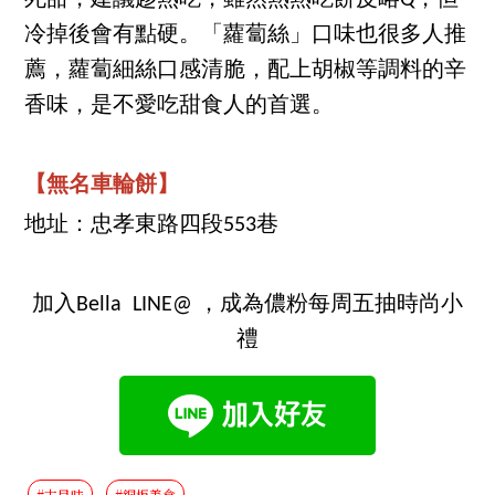
死甜，建議趁熱吃，雖然熱熱吃餅皮略Q，但
冷掉後會有點硬。「蘿蔔絲」口味也很多人推
薦，蘿蔔細絲口感清脆，配上胡椒等調料的辛
香味，是不愛吃甜食人的首選。
【無名車輪餅】
地址：忠孝東路四段553巷
加入Bella LINE@ ，成為儂粉每周五抽時尚小
禮
#古早味
#銅板美食