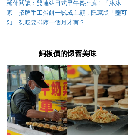
延伸閱讀：雙連站日式早午餐推薦！「沐沐
家」招牌手工蛋餅一試成主顧，隱藏版「鹽可
頌」想吃要排隊一個月才有？
銅板價的懷舊美味