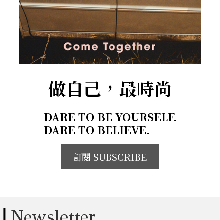
做自己，最時尚
DARE TO BE YOURSELF.
DARE TO BELIEVE.
訂閱 SUBSCRIBE
Newsletter