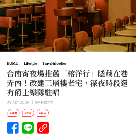
HOME
Lifestyle
Travel&foodies
台南宵夜場推薦「榕洋行」隱藏在巷
弄內！改建三層樓老宅，深夜時段還
有爵士樂隊駐唱
09 Apr 2024
|
by
Naomi
#調酒
#宵夜
#台南