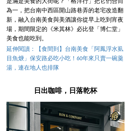
是滿是美食的大街呢？「榕洋行」把它們合而
為一，把台南中西區開山路巷弄的老宅改造翻
新，融入台南美食與美酒讓你從早上吃到宵夜
場，期間限定的《米其林》必比登「博仁堂」
美食也能吃到。
延伸閱讀：【食間到】台南美食「阿鳳浮水虱
目魚焿」保安路必吃小吃！60年來只賣一碗羹
湯，連在地人也排隊
日出咖啡，日落乾杯