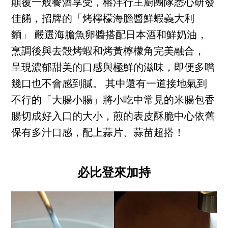
顛覆一般餐酒享受，榕洋行主廚團隊悉心研發
佳餚，招牌的「烤檸檬海膽醬鮮蝦義大利
麵」 嚴選海膽魚卵醬搭配日本酒和鮮奶油，
烹調後與去殼烤蝦和烤黃檸檬角完美融合，
呈現濃郁甜美的口感與極鮮的滋味，即便多嚐
幾口也不會感到膩。 其中還有一道接地氣到
不行的「大腸小腸」將小吃中常見的米腸包香
腸切成好入口的大小，煎的表皮酥脆中心依舊
保有多汁口感，配上蒜片、蒜苗超搭！
必比登來加持