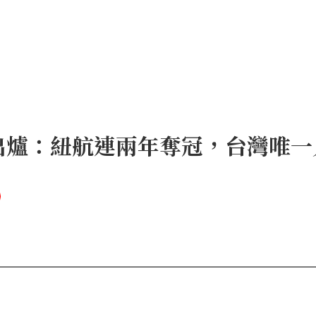
空出爐：紐航連兩年奪冠，台灣唯