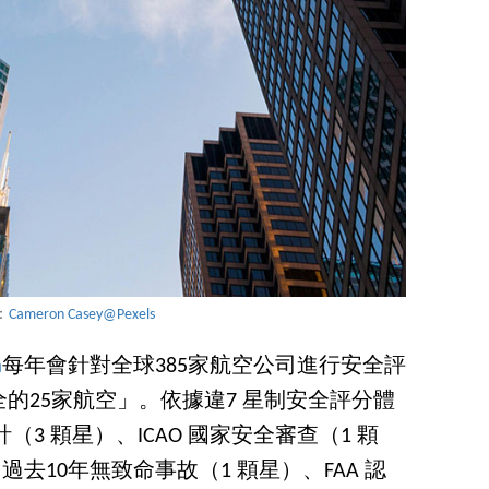
e：
Cameron Casey@Pexels
m
每年會針對全球385家航空公司進行安全評
全的25家航空」。依據違7 星制安全評分體
（3 顆星）、ICAO 國家安全審查（1 顆
去10年無致命事故（1 顆星）、FAA 認