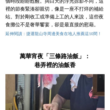
個時段紛紛甦醒。與白天的浮光掠影不同，這
裡的節奏緊湊卻親切，像是一座不打烊的補給
站。對於剛收工或準備上工的人來說，這些夜
食攤位不是奢華饗宴，卻是最直接的慰藉。
延伸閱讀：捷運龍山寺周邊美食在地人推薦這10間！
萬華宵夜「三條路油飯」：
巷弄裡的油飯香