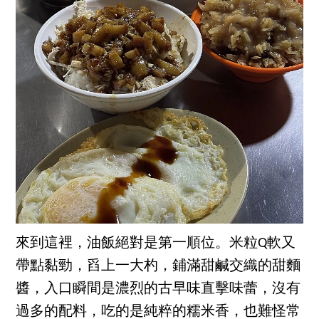
來到這裡，油飯絕對是第一順位。米粒Q軟又
帶點黏勁，舀上一大杓，鋪滿甜鹹交織的甜麵
醬，入口瞬間是濃烈的古早味直擊味蕾，沒有
過多的配料，吃的是純粹的糯米香，也難怪常