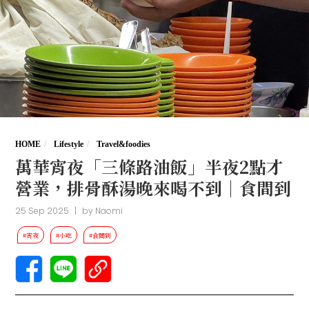
HOME
Lifestyle
Travel&foodies
萬華宵夜「三條路油飯」半夜2點才
營業，排骨酥湯晚來喝不到｜食間到
25 Sep 2025
|
by
Naomi
#宵夜
#小吃
#食間到