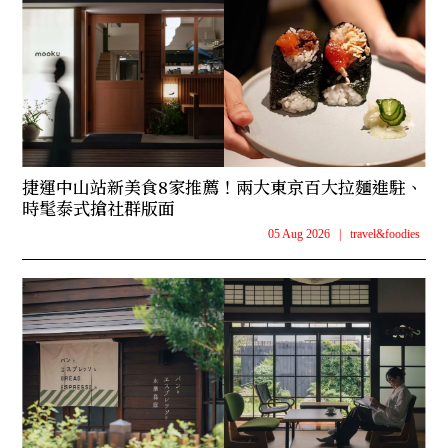
捷運中山站新美食8家推薦！兩大東京百大拉麵進駐、
時髦泰式搶社群版面
05 Aug 2026
|
travel&foodies