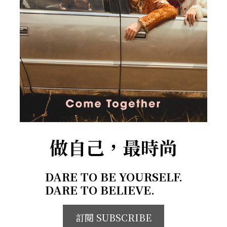
做自己，最時尚
DARE TO BE YOURSELF.
DARE TO BELIEVE.
訂閱 SUBSCRIBE