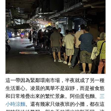
這一帶因為緊鄰環南市場，半夜就成了另一種
生活重心。凌晨的萬華不是寂靜，而是被食慾
和日常堆疊出來的繁忙景象。阿伯蛋包麵、
三
小時涼麵
、還有幾家只做夜班的小攤，都在這