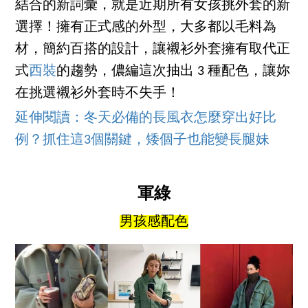
結合的新詞彙，就是近期所有女孩挑外套的新
選擇！擁有正式感的外型，大多都以毛料為
材，簡約百搭的設計，讓襯衫外套擁有取代正
式
西裝
的趨勢，儂編這次抽出 3 種配色，讓妳
在挑選襯衫外套時不失手！
延伸閱讀：冬天必備的長風衣怎麼穿出好比
例？抓住這3個關鍵，矮個子也能變長腿妹
軍綠
男孩感配色