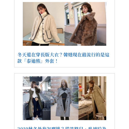
冬天還在穿長版大衣？韓妞現在最流行的是這
款「泰迪熊」外套！
2019秋冬外套怎麼挑？從許路兒、吳速玲及