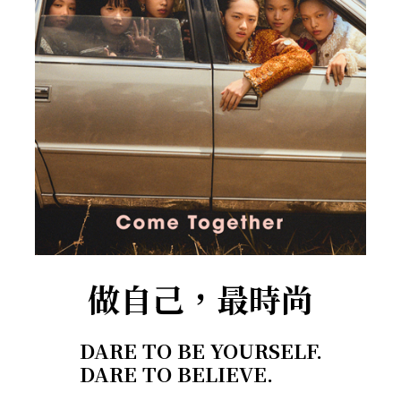
做自己，最時尚
DARE TO BE YOURSELF.
DARE TO BELIEVE.