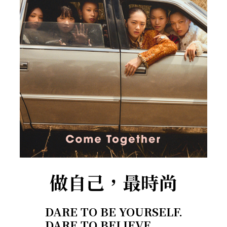
做自己，最時尚
DARE TO BE YOURSELF.
DARE TO BELIEVE.