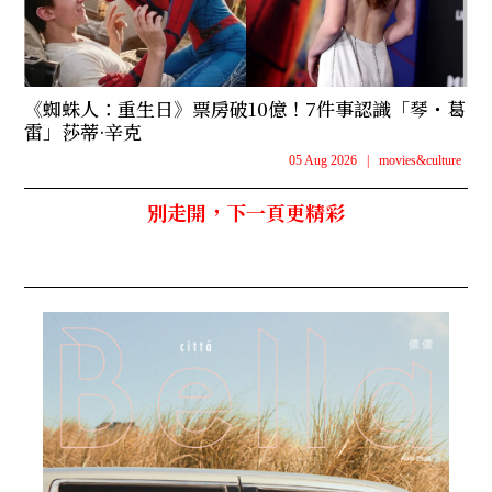
《蜘蛛人：重生日》票房破10億！7件事認識「琴・葛
雷」莎蒂·辛克
05 Aug 2026
|
movies&culture
別走開，下一頁更精彩