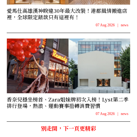
愛馬仕高雄漢神睽違30年最大改裝！港都風情搬進店
裡，全球限定錶款只有這裡有！
07 Aug 2026
|
news
香奈兒穩坐榜首、Zara姐妹牌初次入榜！Lyst第二季
排行登場，熱浪、運動賽事扭轉消費習慣
07 Aug 2026
|
news
別走開，下一頁更精彩