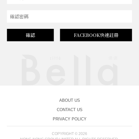
確認
FACEBOOK快速註冊
ABOUT US
CONTACT US
PRIVACY POLICY
COPYRIGHT © 2026