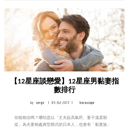
看看你該如
【12星座談戀愛】12星座男黏妻指
數排行
by
serge
|
05 Oct 2017
|
horoscope
你能相信嗎？哪怕是以「丈夫趾高氣昂、妻子溫柔順
從」為夫妻相處典型模式的日本人，也會有「黏妻族」