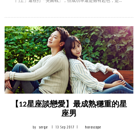
鬥士」還在打「突圍戰」，但成功率還是難有起色，是
不是哪裡出了問題？談戀愛的智商是否要充值？摘星工
廠反手給你甩出幾個高「戀商」的星座，來學習一下戀
愛成功率高
【12星座談戀愛】最成熟穩重的星
座男
by
serge
|
13 Sep 2017
|
horoscope