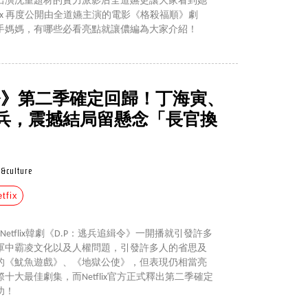
出演沈重題材的實力派影后全道嬿更讓大家看到她
flix 再度公開由全道嬿主演的電影《格殺福順》劇
手媽媽，有哪些必看亮點就讓儂編為大家介紹！
緝令》第二季確定回歸！丁海寅、
兵，震撼結局留懸念「長官換
&culture
tfix
etflix韓劇《D.P：逃兵追緝令》一開播就引發許多
軍中霸凌文化以及人權問題，引發許多人的省思及
的《魷魚遊戲》、《地獄公使》，但表現仍相當亮
際十大最佳劇集，而Netflix官方正式釋出第二季確定
功！