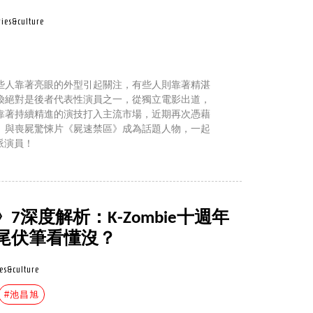
ies&culture
些人靠著亮眼的外型引起關注，有些人則靠著精湛
煥絕對是後者代表性演員之一，從獨立電影出道，
靠著持續精進的演技打入主流市場，近期再次憑藉
》與喪屍驚悚片《屍速禁區》成為話題人物，一起
派演員！
深度解析：K-Zombie十週年
尾伏筆看懂沒？
es&culture
#池昌旭