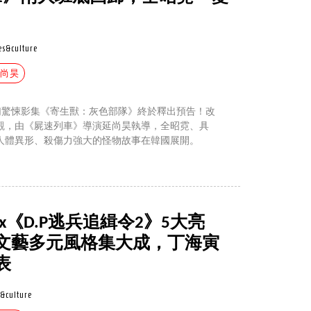
es&culture
延尚昊
x科幻驚悚影集《寄生獸：灰色部隊》終於釋出預告！改
觀，由《屍速列車》導演延尚昊執導，全昭霓、具
人體異形、殺傷力強大的怪物故事在韓國展開。
ix《D.P逃兵追緝令2》5大亮
文藝多元風格集大成，丁海寅
表
&culture