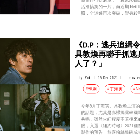
霸佔排行榜冠軍，一直以來都
活潑搞笑的一片，而近期 Net
照，全道嬿再次突破，變身殺
《D.P：逃兵追
具教煥再聯手抓逃
人了？」
by
Yui
|
15 Dec 2021
|
movies
#韓劇
#丁海寅
#Ne
今年8月丁海寅、具教煥主演的N
的話題，尤其是赤裸揭露韓國
共鳴，雖然火紅程度不若後來
眼，入選《紐約時報》2021國
製作的預告，恭喜粉絲敲碗成