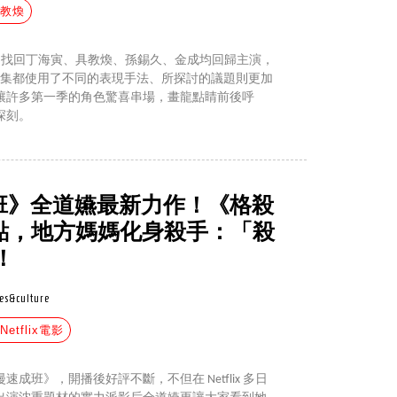
具教煥
追緝令2》找回丁海寅、具教煥、孫錫久、金成均回歸主演，
一集都使用了不同的表現手法、所探討的議題則更加
讓許多第一季的角色驚喜串場，畫龍點睛前後呼
深刻。
速成班》全道嬿最新力作！《格殺
亮點，地方媽媽化身殺手：「殺
！
es&culture
Netflix電影
成班》，開播後好評不斷，不但在 Netflix 多日