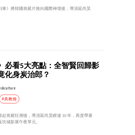
速列車》將韓國喪屍片推向國際神壇後，導演延尚昊
》必看5大亮點：全智賢回歸影
竟化身炭治郎？
s&culture
#具教煥
掀起喪屍狂潮後，導演延尚昊睽違 10 年，再度帶著
返坎城影展午夜單元。