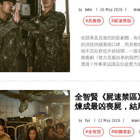
by
John
|
26 May 2026
|
mov
#具教煥
#屍速禁區
在競爭及其激烈的影劇圈，有
的演技持續累積口碑，而具教
他不完社群也不炒緋聞，一路
療癒劇《努力克服自卑的我們
透過 7 件事來認識這位超實力
全智賢《屍速禁區》7
煉成最凶喪屍，結
by
Yui
|
22 May 2026
|
movi
#全智賢
#韓國電影