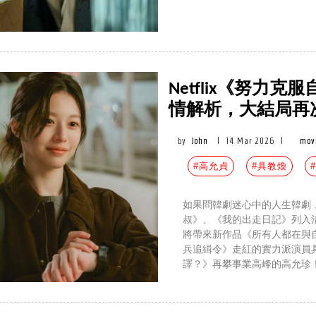
Netflix《努力
情解析，大結局再
by
John
|
14 Mar 2026
|
mov
#高允貞
#具教煥
如果問韓劇迷心中的人生韓劇
叔》、《我的出走日記》列入
將帶來新作品《所有人都在與自
兵追緝令》走紅的實力派演員
譯？》再攀事業高峰的高允珍