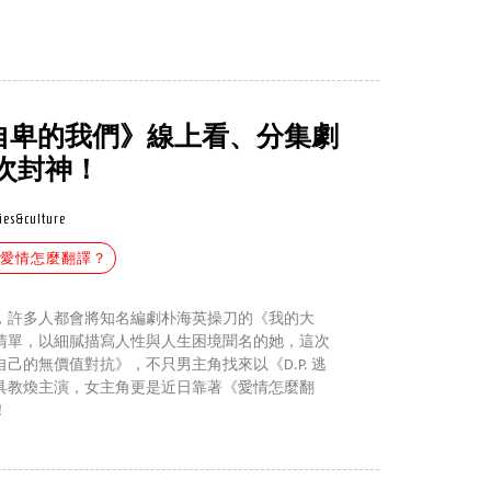
克服自卑的我們》線上看、分集劇
次封神！
ies&culture
#愛情怎麼翻譯？
，許多人都會將知名編劇朴海英操刀的《我的大
清單，以細膩描寫人性與人生困境聞名的她，這次
己的無價值對抗》，不只男主角找來以《D.P. 逃
具教煥主演，女主角更是近日靠著《愛情怎麼翻
！