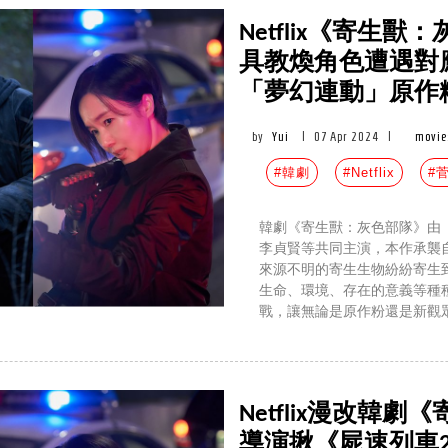
Netflix《寄生
具教煥角色遭遇對
「夢幻連動」原作
by
Yui
|
07 Apr 2024
|
movie
#韓劇
#Netflix
#
韓劇《寄生獸：灰色部隊》由
李貞賢等共同主演，本作承襲
來源不明的寄生生物紛紛寄生
生命、環境、存在的意義等種
戰，讓無論是原作粉還是新觀
Netflix漫改韓
導演揪《屍速列車