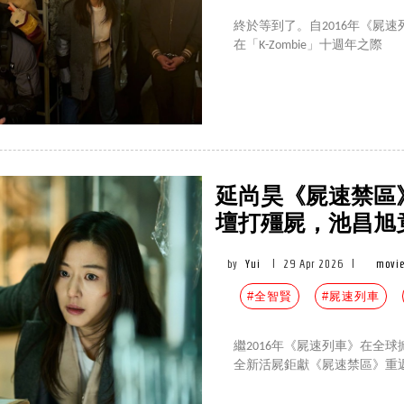
終於等到了。自2016年《屍
在「K-Zombie」十週年之際
延尚昊《屍速禁區
壇打殭屍，池昌旭
by
Yui
|
29 Apr 2026
|
movie
#全智賢
#屍速列車
繼2016年《屍速列車》在全球
全新活屍鉅獻《屍速禁區》重