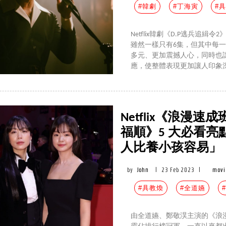
#韓劇
#丁海寅
#
Netflix韓劇《D.P逃兵
雖然一樣只有6集，但其中每
多元、更加震撼人心，同時也
應，使整體表現更加讓人印象
Netflix《浪漫
福順》5 大必看
人比養小孩容易」
by
John
|
23 Feb 2023
|
movi
#具教煥
#全道嬿
#
由全道嬿、鄭敬淏主演的《浪漫速