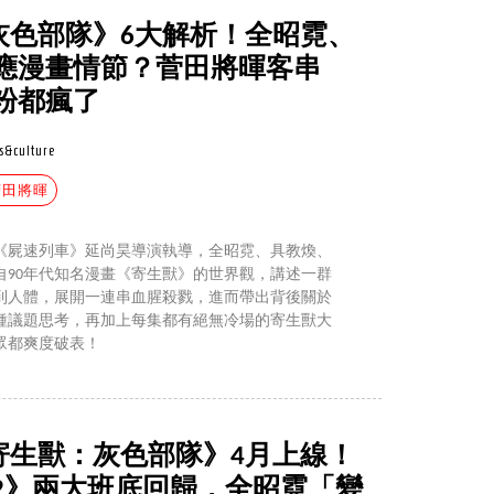
獸：灰色部隊》6大解析！全昭霓、
應漫畫情節？菅田將暉客串
粉都瘋了
s&culture
菅田將暉
《屍速列車》延尚昊導演執導，全昭霓、具教煥、
自90年代知名漫畫《寄生獸》的世界觀，講述一群
到人體，展開一連串血腥殺戮，進而帶出背後關於
種議題思考，再加上每集都有絕無冷場的寄生獸大
眾都爽度破表！
劇《寄生獸：灰色部隊》4月上線！
2》兩大班底回歸，全昭霓「變