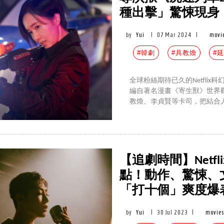
種出擊」驚悚現身
by
Yui
|
07 Mar 2024
|
movi
#韓劇
#具教煥
#
全球粉絲期待已久的Netfli
編自著名漫畫《寄生獸》世界
教煥、李貞賢等卡司，把結合
【追劇時間】Netfl
點！動作、驚悚、
「打十個」爽度爆
by
Yui
|
30 Jul 2023
|
movies