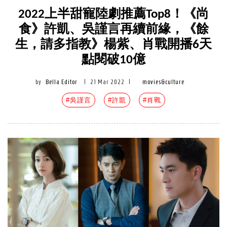
2022上半甜寵陸劇推薦Top8！《尚
食》許凱、吳謹言再續前緣，《餘
生，請多指教》楊紫、肖戰開播6天
點閱破10億
by
Bella Editor
|
21 Mar 2022
|
movies&culture
#吳謹言
#許凱
#肖戰