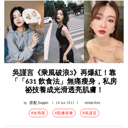
吳謹言《乘風破浪3》再爆紅！靠
「「631 飲食法」無痛瘦身，私房
祕技養成光滑透亮肌膚！
by
搭配 Dappei
|
24 Jun 2022
|
celebrities
#女明星
#肌膚保養
#吳謹言