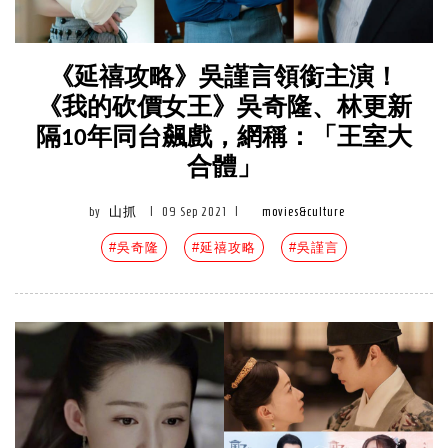
《延禧攻略》吳謹言領銜主演！
《我的砍價女王》吳奇隆、林更新
隔10年同台飆戲，網稱：「王室大
合體」
by
山抓
|
09 Sep 2021
|
movies&culture
#吳奇隆
#延禧攻略
#吳謹言