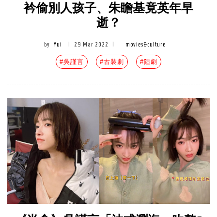
衿偷別人孩子、朱瞻基竟英年早
逝？
by
Yui
|
29 Mar 2022
|
movies&culture
#吳謹言
#古裝劇
#陸劇