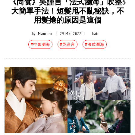
《尚食》吳謹言「法式瀏海」吹整5
大簡單手法！短髮甩不亂秘訣，不
用髮捲的原因是這個
by
Maureen
|
29 Mar 2022
|
hair
#空氣瀏海
#吳謹言
#法式瀏海