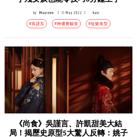
by
Maureen
|
11 May 2022
|
hair
#吳謹言
#神儂實驗室
#短髮造型
《尚食》吳謹言、許凱甜美大結
局！揭歷史原型5大驚人反轉：姚子