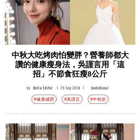
中秋大吃烤肉怕變胖？營養師都大
讚的健康瘦身法，吳謹言用「這
招」不節食狂瘦8公斤
by
Bella Editor
|
19 Sep 2018
|
body&soul
#健康減肥
#吳謹言
#中秋節