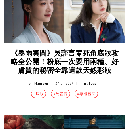
《墨雨雲間》吳謹言零死角底妝攻
略全公開！粉底一次要用兩種、好
膚質的秘密全靠這款天然彩妝
by
Maureen
|
27 Jun 2024
|
makeup
#底妝
#吳謹言
#專櫃粉底