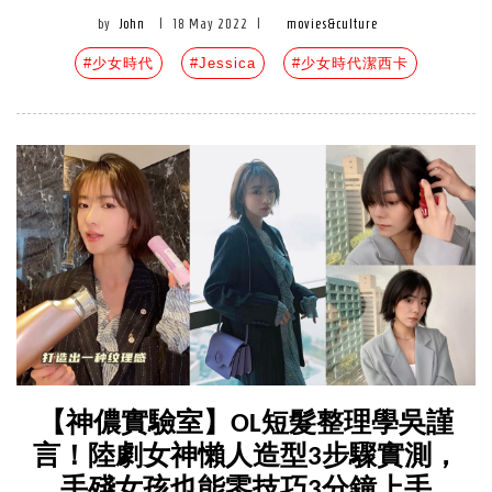
by
John
|
18 May 2022
|
movies&culture
#少女時代
#Jessica
#少女時代潔西卡
【神儂實驗室】OL短髮整理學吳謹
言！陸劇女神懶人造型3步驟實測，
手殘女孩也能零技巧3分鐘上手