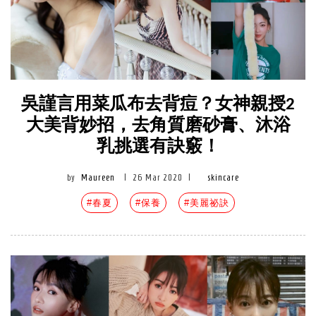
吳謹言用菜瓜布去背痘？女神親授2
大美背妙招，去角質磨砂膏、沐浴
乳挑選有訣竅！
by
Maureen
|
26 Mar 2020
|
skincare
#春夏
#保養
#美麗祕訣