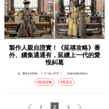
製作人親自證實！《延禧攻略》番
外、續集通通有，延續上一代的愛
恨糾葛
by
Bella Editor
|
17 Sep 2018
|
movies&culture
#延禧攻略
#吳謹言
1
2
3