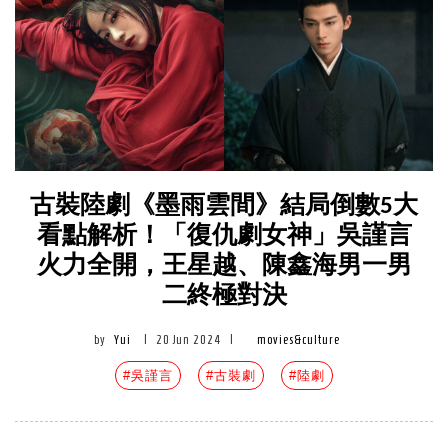
古裝陸劇《墨雨雲間》結局倒數5大
看點解析！「復仇劇女神」吳謹言
火力全開，王星越、陳鑫海男一男
二終極對決
by
Yui
|
20 Jun 2024
|
movies&culture
#吳謹言
#古裝劇
#陸劇