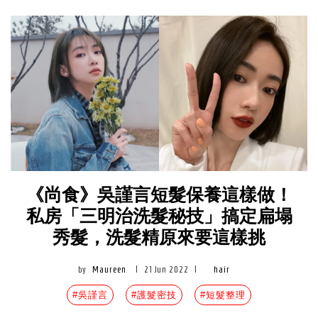
《尚食》吳謹言短髮保養這樣做！
私房「三明治洗髮秘技」搞定扁塌
秀髮，洗髮精原來要這樣挑
by
Maureen
|
21 Jun 2022
|
hair
#吳謹言
#護髮密技
#短髮整理