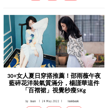
30+女人夏日穿搭推薦！邵雨薇午夜
藍碎花洋裝氣質滿分，楊謹華這件
「百褶裙」視覺秒瘦5Kg
by
Joan
|
24 May 2022
|
lookbook