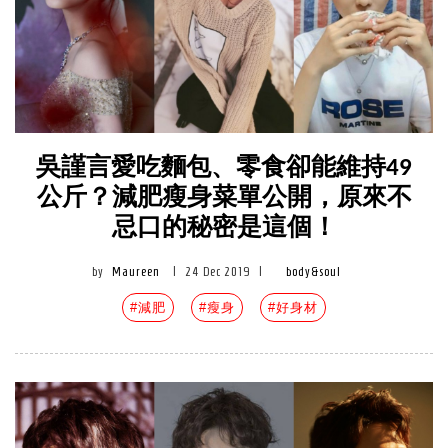
吳謹言愛吃麵包、零食卻能維持49
公斤？減肥瘦身菜單公開，原來不
忌口的秘密是這個！
by
Maureen
|
24 Dec 2019
|
body&soul
#減肥
#瘦身
#好身材