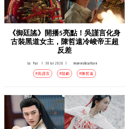
《御廷謠》開播5亮點！吳謹言化身
古裝黑道女主，陳哲遠冷峻帝王超
反差
by
Yui
|
30 Jul 2026
|
movies&culture
#吳謹言
#陸劇
#陳哲遠