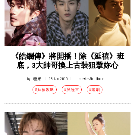
《皓鑭傳》將開播！除《延禧》班
底，3大帥哥換上古裝狙擊妳心
by
糖果
|
15 Jan 2019
|
movies&culture
#延禧攻略
#吳謹言
#陸劇