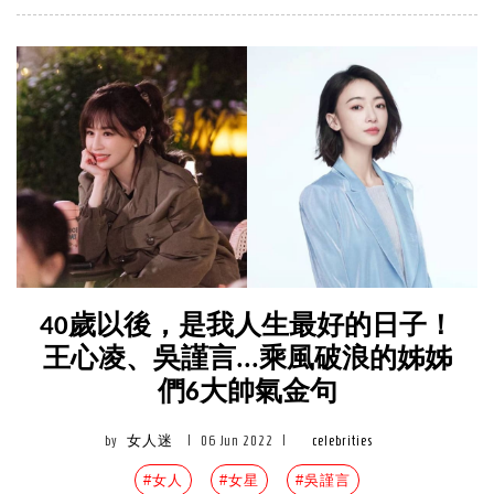
40歲以後，是我人生最好的日子！
王心凌、吳謹言...乘風破浪的姊姊
們6大帥氣金句
by
女人迷
|
06 Jun 2022
|
celebrities
#女人
#女星
#吳謹言