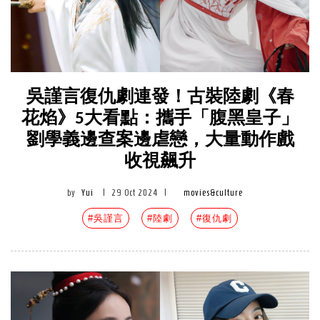
吳謹言復仇劇連發！古裝陸劇《春
花焰》5大看點：攜手「腹黑皇子」
劉學義邊查案邊虐戀，大量動作戲
收視飆升
by
Yui
|
29 Oct 2024
|
movies&culture
#吳謹言
#陸劇
#復仇劇