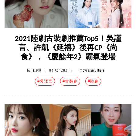
2021陸劇古裝劇推薦Top5！吳謹
言、許凱《延禧》後再CP《尚
食》，《慶餘年2》霸氣登場
by
山抓
|
04 Apr 2021
|
movies&culture
#吳謹言
#古裝劇
#陸劇