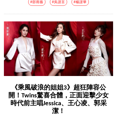
#邵雨薇
#吳謹言
#楊謹華
《乘風破浪的姐姐3》超狂陣容公
開！Twins驚喜合體，正面迎擊少女
時代前主唱Jessica、王心凌、郭采
潔！