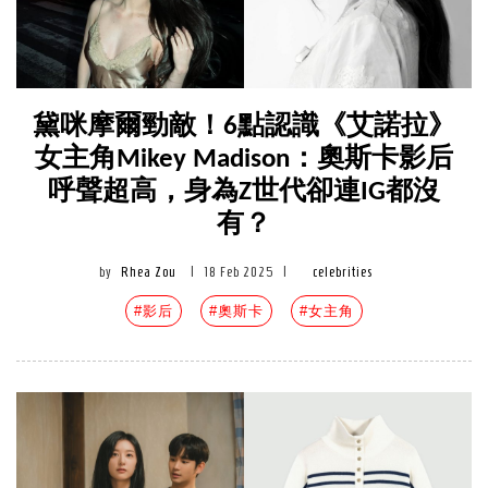
黛咪摩爾勁敵！6點認識《艾諾拉》
女主角Mikey Madison：奧斯卡影后
呼聲超高，身為Z世代卻連IG都沒
有？
by
Rhea Zou
|
18 Feb 2025
|
celebrities
#影后
#奧斯卡
#女主角