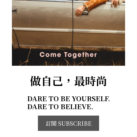
做自己，最時尚
DARE TO BE YOURSELF.
DARE TO BELIEVE.
訂閱 SUBSCRIBE