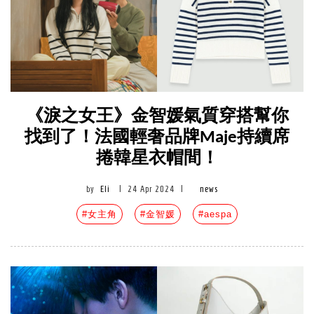
《淚之女王》金智媛氣質穿搭幫你
找到了！法國輕奢品牌Maje持續席
捲韓星衣帽間！
by
Eli
|
24 Apr 2024
|
news
#女主角
#金智媛
#aespa