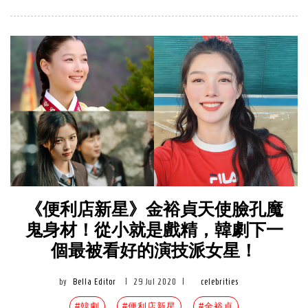
《便利店新星》金裕貞天使臉孔魔
鬼身材！從小就是戲精，韓劇下一
個最被看好的演技派女星！
by
Bella Editor
|
29 Jul 2020
|
celebrities
#韓劇
#便利店新星
#金裕貞