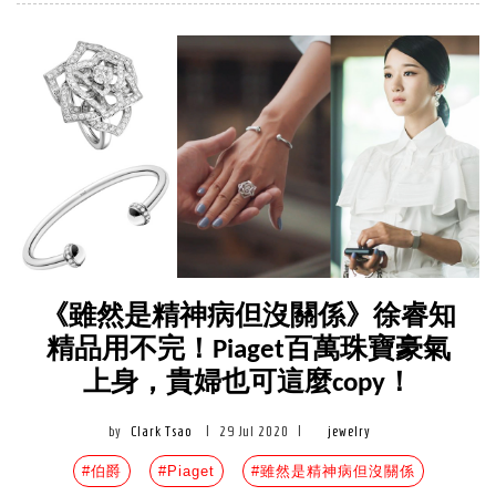
《雖然是精神病但沒關係》徐睿知
精品用不完！Piaget百萬珠寶豪氣
上身，貴婦也可這麼copy！
by
Clark Tsao
|
29 Jul 2020
|
jewelry
#伯爵
#Piaget
#雖然是精神病但沒關係