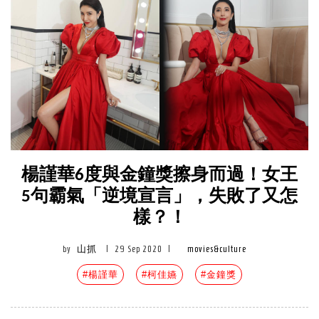
楊謹華6度與金鐘獎擦身而過！女王
5句霸氣「逆境宣言」，失敗了又怎
樣？！
by
山抓
|
29 Sep 2020
|
movies&culture
#楊謹華
#柯佳嬿
#金鐘獎