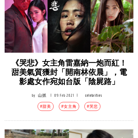
《哭悲》女主角雷嘉納一炮而紅！
甜美氣質獲封「開南林依晨」，電
影處女作宛如台版「陰屍路」
by
山抓
|
09 Feb 2021
|
celebrities
#甜美
#女主角
#哭悲