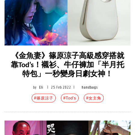
《金魚妻》篠原涼子高級感穿搭就
靠Tod’s！襯衫、牛仔褲加「半月托
特包」一秒變身日劇女神！
by
Eli
|
25 Feb 2022
|
handbags
#篠原涼子
#Tod's
#女主角