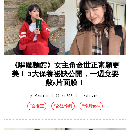
《驅魔麵館》女主角金世正素顏更
美！ 3大保養祕訣公開，一週竟要
敷x片面膜！
by
Maureen
|
22 Jan 2021
|
skincare
#金世正
#必追韓劇
#韓劇女神