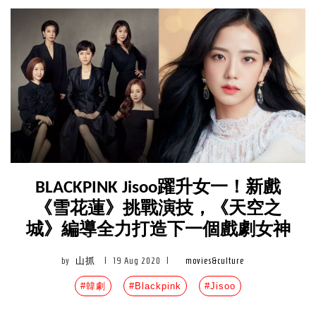
BLACKPINK Jisoo躍升女一！新戲
《雪花蓮》挑戰演技，《天空之
城》編導全力打造下一個戲劇女神
by
山抓
|
19 Aug 2020
|
movies&culture
#韓劇
#Blackpink
#Jisoo