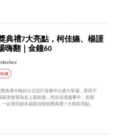
頒獎典禮7大亮點，柯佳嬿、楊謹
場嗨翻｜金鐘60
es&culture
柯佳嬿
戲劇類頒獎典禮今晚於台北流行音樂中心盛大登場，眾星不
廝殺更被譽為史上最刺激，而在這場盛事中，也發
一起來回顧本屆節目類頒獎典禮 7 大精彩亮點。