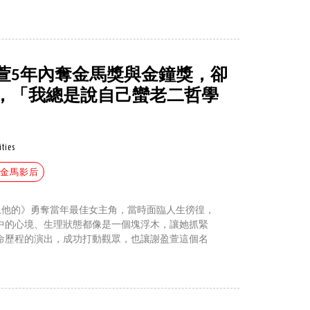
萱5年內奪金馬獎與金鐘獎，卻
，「我總是說自己蠻老二哲學
ities
#金馬影后
先愛上他的》勇奪當年最佳女主角，當時面臨人生徬徨，
中的心境、生理狀態都像是一個塊浮木，讓她抓緊
命歷程的演出，成功打動觀眾，也讓謝盈萱這個名
。