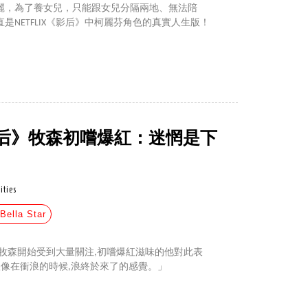
麗，為了養女兒，只能跟女兒分隔兩地、無法陪
是NETFLIX《影后》中柯麗芬角色的真實人生版！
后》牧森初嚐爆紅：迷惘是下
ities
Bella Star
牧森開始受到大量關注,初嚐爆紅滋味的他對此表
很像在衝浪的時候,浪終於來了的感覺。」