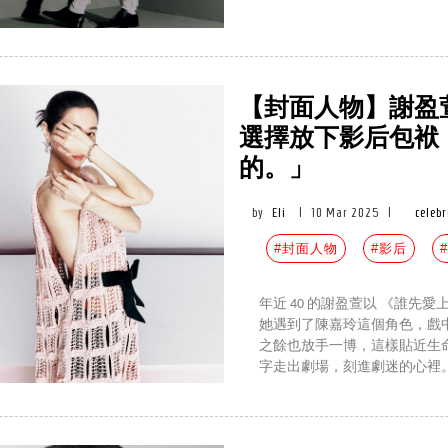
【封面人物】謝盈
選擇放下影后包袱
的。」
by
Eli
|
10 Mar 2025
|
celebr
#封面人物
#影后
年近 40 的謝盈萱以 《誰
她遇到了陳嘉玲這個角色，戲
之餘也放手一博，這樣貼近生
字走出劇場，刻進劇迷的心裡