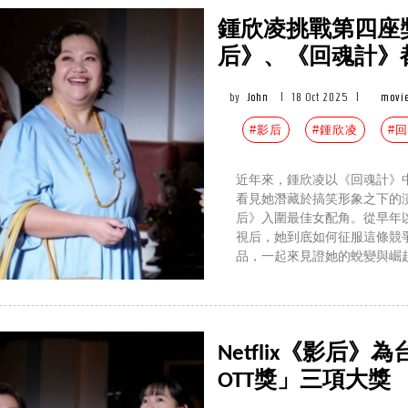
鍾欣凌挑戰第四座
后》、《回魂計》
by
John
|
18 Oct 2025
|
movie
#影后
#鍾欣凌
#
近年來，鍾欣凌以《回魂計》
看見她潛藏於搞笑形象之下的
后》入圍最佳女配角。從早年
視后，她到底如何征服這條競
品，一起來見證她的蛻變與崛
Netflix《影后
OTT獎」三項大獎