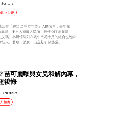
s&culture
etflix台劇
布「2025 全球 OTT 獎」入圍名單，去年在
》大放異彩，不只入圍最大獎項「最佳 OTT 原創影
史艾瑪」林廷憶這對在劇中火花十足的組合也紛紛
女新人」獎項，消息一出立刻引起熱議。
？苗可麗曝與女兒和解內幕，
超後悔
celebrities
家人相處