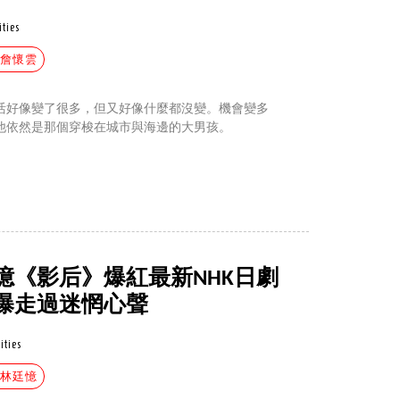
ities
#詹懷雲
活好像變了很多，但又好像什麼都沒變。機會變多
他依然是那個穿梭在城市與海邊的大男孩。
憶《影后》爆紅最新NHK日劇
曝走過迷惘心聲
ities
#林廷憶