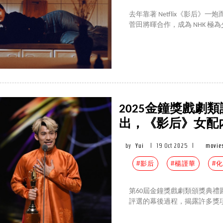
去年靠著 Netflix《影后
菅田將暉合作，成為 NHK 極
2025金鐘獎戲劇
出，《影后》女配內
by
Yui
|
19 Oct 2025
|
movie
#影后
#楊謹華
#
第60屆金鐘獎戲劇類頒獎典
評選的幕後過程，揭露許多獎