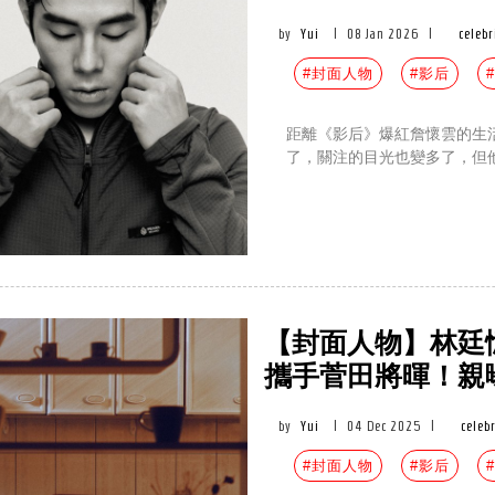
by
Yui
|
08 Jan 2026
|
celebr
#封面人物
#影后
距離《影后》爆紅詹懷雲的生
了，關注的目光也變多了，但
【封面人物】林廷
攜手菅田將暉！親
by
Yui
|
04 Dec 2025
|
celebr
#封面人物
#影后