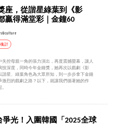
獎座，從諧星綠葉到《影
都贏得滿堂彩｜金鐘60
s&culture
回魂計
中失控母親一角的張力演出，再度震撼螢幕，讓人
演技深度，同時今年金鐘獎，她再次以戲劇《影
以諧星、綠葉角色為大眾所知，到一步步拿下金鐘
爭激烈的戲劇之路？以下，就讓我們循著她的作
起。
》為台爭光！入圍韓國「2025全球