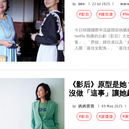
by
John
|
22 Jul 2025
|
movie
#影后
#鍾欣凌
#N
今日韓國國際串流媒體節熱騰騰公
Netflix 熱播的台劇《影后
集」，「胖姐」鍾欣凌以及「
入圍「最佳女配角」、「最佳
《影后》原型是她
沒做「這事」讓她
by
媽媽寶寶
|
09 May 2025
|
#影后
#謝瓊煖
#