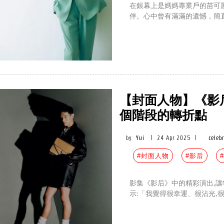
在銀幕上是媽媽專業戶的苗可
伴。心中曾有滿滿的遺憾，簡直
【封面人物】《影
個階段的轉折點
by
Yui
|
24 Apr 2025
|
celebr
#封面人物
#影后
#
影集《影后》中的精彩演出,讓
示:「我覺得很幸運、很沾光,