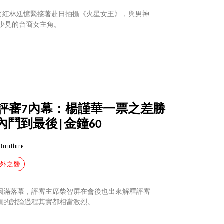
》一炮而紅林廷憶緊接著赴日拍攝《火星女王》，與男神
為少見的台裔女主角。
類評審7內幕：楊謹華一票之差勝
鬥到最後|金鐘60
s&culture
化外之醫
禮圓滿落幕，評審主席柴智屏在會後也出來解釋評審
項的討論過程其實都相當激烈。