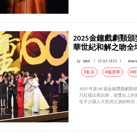
2025金鐘戲劇類
華世紀和解之吻全
by
John
|
19 Oct 2025
|
movi
#影后
#楊謹華
#
2025 年第 60 屆金鐘獎
只紅毯比美比帥，頒獎台上的
生不少讓人大笑與泛淚的時光，