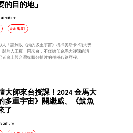
要的目的地」
s&culture
威
#金馬61
影人！請到以《媽的多重宇宙》橫掃奧斯卡7項大獎
、製片人王慶一同來台，不僅擔任金馬大師課的講
記者會上與台灣媒體分拍片的種種心路歷程。
壇大師來台授課！2024 金馬大
的多重宇宙》關繼威、《魷魚
來了
&culture