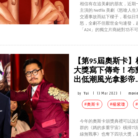
相信有在追美劇的朋友，近期一
主演的 Netflix 美劇《
交通事故而結下樑子，看似日
怒，全劇不但厭世金句連發，
「A24」的獨立片商絕對功不
【第95屆奧斯卡
大獎寫下傳奇！布
出低潮風光拿影帝
by
Yui
|
13 Mar 2023
|
movie
#奧斯卡
#楊紫瓊
今年的奧斯卡頒獎典禮可以說
群的《媽的多重宇宙》橫掃7項大
線無戰事》也奪下四項大獎，