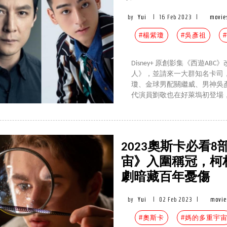
by
Yui
|
16 Feb 2023
|
movie
#楊紫瓊
#吳彥祖
#
Disney+ 原創影集《西遊
人》，並請來一大群知名卡司
瓊、金球男配關繼威、男神吳
代演員劉敬也在好萊塢初登場
2023奧斯卡必看
宙》入圍稱冠，柯
劇暗藏百年憂傷
by
Yui
|
02 Feb 2023
|
movie
#奧斯卡
#媽的多重宇