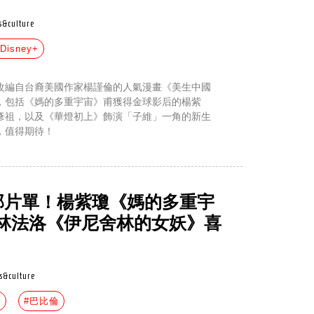
s&culture
Disney+
ABC》改編自台裔美國作家楊謹倫的人氣漫畫《美生中國
，包括《媽的多重宇宙》甫獲得金球影后的楊紫
彥祖，以及《華燈初上》飾演「子維」一角的新生
，值得期待！
8部片單！楊紫瓊《媽的多重宇
林法洛《伊尼舍林的女妖》喜
s&culture
宙
#巴比倫