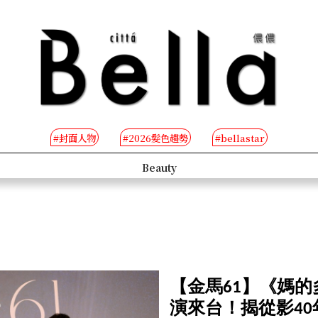
#封面人物
#2026髮色趨勢
#bellastar
B-TV
【金馬61】《媽
演來台！揭從影4