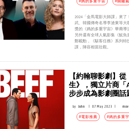
#媽的多重宇宙
#關繼
2024「金馬電影大師課」來
武、韓國傳奇名導李滄東等大
獎的《媽的多重宇宙》華裔導
另外還有全球人氣影集《魷魚
鄭載勳，《駭客任務》系列特
課，陣容相當壯觀。
【約翰聊影劇】從
生》，獨立片商「
步步成為影劇圈話
by
John
|
07 May 2023
|
mov
#電影推薦
#媽的多重