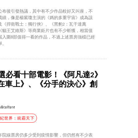
名單公布後引發熱議，其中有不少作品較好又叫座，不
成績，像是楊紫瓊主演的《媽的多重宇宙》成為該
及《捍衛戰士：獨行俠》、《黑豹2：瓦干達萬
《貓王艾維斯》等商業鉅片也有不少斬獲，相當值
屆入圍8部值得一看的作品，不過上述票房強檔已經
舉。
精選必看十部電影！《阿凡達2》
在車上》、《分手的決心》創
s&culture
羅紀世界：統霸天下
今年院線票房仍多少受到疫情影響，但仍然有不少表