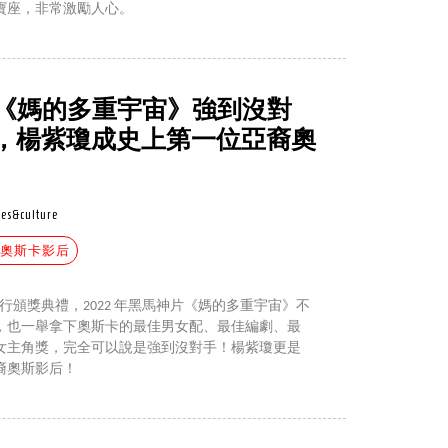
寶座，非常激勵人心。
】《媽的多重宇宙》強到沒對
獎，楊紫瓊成史上第一位亞裔奧
es&culture
#奧斯卡影后
舉行頒獎典禮，2022 年黑馬神片《媽的多重宇宙》不
，也一舉拿下奧斯卡的最佳男女配、最佳編劇、最
女主角獎，完全可以說是強到沒對手！楊紫瓊更是
裔奧斯影后！