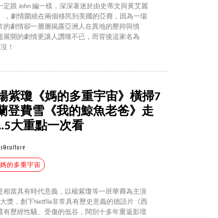
定跟 John 編一樣，深深著迷於由史蒂文與黃艾麗
怒嗆人生》，劇情圍繞在兩個移民到美國的亞裔，因為一場
常的劇情卻一層層揭露亞洲人在異地的壓抑與憤
超展開的劇情更讓人讚嘆不已，而背後這家名為
可沒！
】楊紫瓊《媽的多重宇宙》橫掃7
蘭登費雪《我的鯨魚老爸》走
…5大重點一次看
s&culture
#媽的多重宇宙
是相當具有時代意義，以楊紫瓊等一班華裔為主演
獎，創下Netflix非常具有歷史意義的德語片《西
還有歷經性騷、受傷的低谷，闊別十多年重返影壇