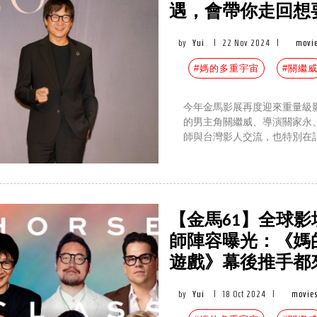
遇，會帶你走回想
by
Yui
|
22 Nov 2024
|
movie
#媽的多重宇宙
#關繼
今年金馬影展再度迎來重量級
的男主角關繼威、導演關家永
師與台灣影人交流，也特別在
【金馬61】全球影
師陣容曝光：《媽
遊戲》幕後推手都
by
Yui
|
18 Oct 2024
|
movies