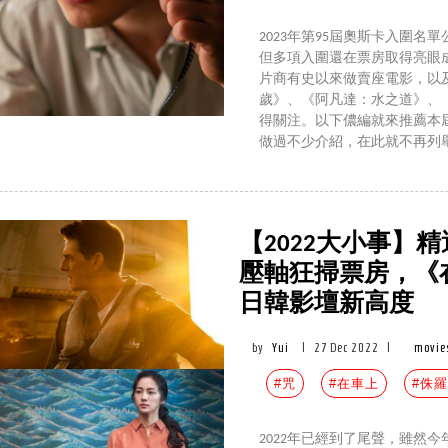
2023年第95屆奧斯卡入圍
但多項入圍還在票房取得亮眼
片商有史以來做賣座電影，以
歲》、《阿凡達：水之道》、
得關注。以下儂編就來推薦本
做過不少介紹，在此就不再列
【2022大小事】
壓軸狂掃票房，《
日韓影壇新高度
by
Yui
|
27 Dec 2022
|
movie
#咒
#在車上
#侏
2022年已經到了尾聲，雖然