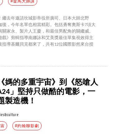
威
#金馬大師課
了！繼去年邀請坎城影帝役所廣司、日本大師北野
咖後，今年名單也相當精彩。包括勇奪奧斯卡7項大
演關家永、製片人王慶，和最佳男配角的關繼威。
遊戲》剪輯指導南娜詠和艾美獎最佳單集視效得主
技指導基爾貝克都來了，共有12位國際影然來台授
《媽的多重宇宙》到《怒嗆人
A24」堅持只做酷的電影，一
題製造機！
ies&culture
宇宙
#約翰聊影劇