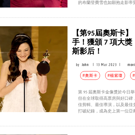
的布蘭登費雪也如願抱走影帝
【第95屆奧斯卡
手！獲頒 7 項大
斯影后！
by
John
|
13 Mar 2023
|
movi
#奧斯卡
#楊紫瓊
第 95 屆奧斯卡金像獎於今日
但在全球取得高票房與好口碑
佳剪輯、最佳導演，以及最佳
打破紀錄，成為史上第一位亞