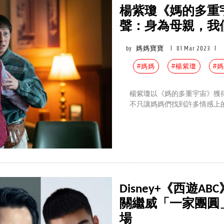
楊紫瓊《媽的多重
聲：身為母親，我
by
媽媽寶寶
|
01 Mar 2023
|
#媽媽
#楊紫瓊
#
楊紫瓊以《媽的多重宇宙》獲得
不只讓媽媽們找到許多情感上
Disney+《西遊
關繼威「一家團圓
場