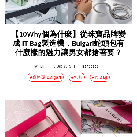
【10Why個為什麼】從珠寶品牌變
成 IT Bag製造機，Bulgari蛇頭包有
什麼樣的魅力讓男女都搶著要？
by
Eli
|
10 Dec 2019
|
handbags
#寶格麗 Bvlgari
#包包
#It Bag