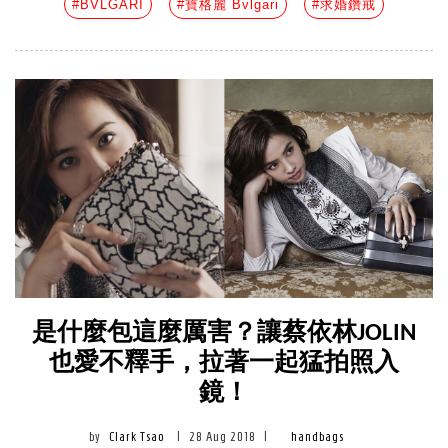
#BVLGARI
#寶格麗 Bvlgari
#求婚鑽戒
是什麼包這麼厲害？讓蔡依林JOLIN
也愛不釋手，拉著一起猛拍照入
鏡！
by
Clark Tsao
|
28 Aug 2018
|
handbags