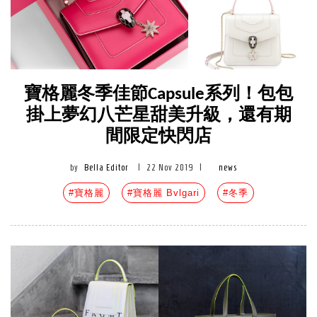
寶格麗冬季佳節Capsule系列！包包
掛上夢幻八芒星甜美升級，還有期
間限定快閃店
by
Bella Editor
|
22 Nov 2019
|
news
#寶格麗
#寶格麗 Bvlgari
#冬季