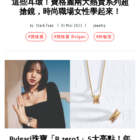
這些耳環！寶格麗兩大熱賣系列超
搶鏡，時尚職場女性學起來！
by
Clark Tsao
|
01 Mar 2022
|
jewelry
#寶格麗
#寶格麗 Bvlgari
#朴敏英
Bvlgari珠寶「B.zero1」5大亮點！年