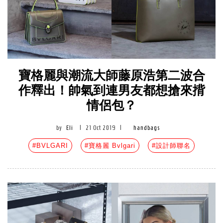
寶格麗與潮流大師藤原浩第二波合
作釋出！帥氣到連男友都想搶來揹
情侶包？
by
Eli
|
21 Oct 2019
|
handbags
#BVLGARI
#寶格麗 Bvlgari
#設計師聯名