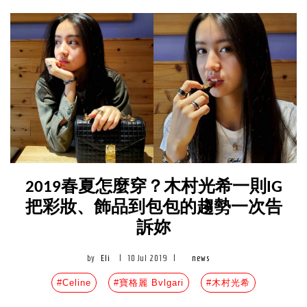
2019春夏怎麼穿？木村光希一則IG
把彩妝、飾品到包包的趨勢一次告
訴妳
by
Eli
|
10 Jul 2019
|
news
#Celine
#寶格麗 Bvlgari
#木村光希