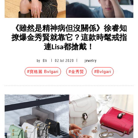
《雖然是精神病但沒關係》徐睿知
撩爆金秀賢就靠它？這款時髦戒指
連Lisa都搶戴！
by
Eli
|
02 Jul 2020
|
jewelry
#寶格麗 Bvlgari
#金秀賢
#Bvlgari