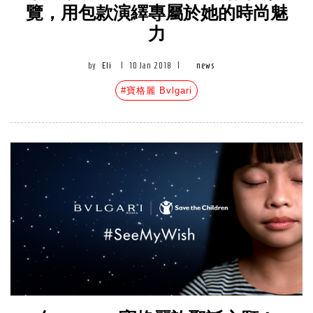
覽，用包款演繹專屬於她的時尚魅
力
by
Eli
|
10 Jan 2018
|
news
#寶格麗 Bvlgari