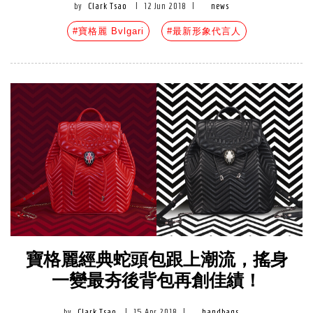
by
Clark Tsao
|
12 Jun 2018
|
news
#寶格麗 Bvlgari
#最新形象代言人
寶格麗經典蛇頭包跟上潮流，搖身
一變最夯後背包再創佳績！
by
Clark Tsao
|
15 Apr 2018
|
handbags