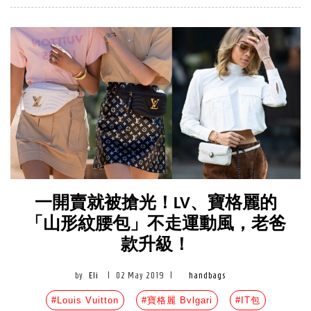
一開賣就被搶光！LV、寶格麗的
「山形紋腰包」不走運動風，老爸
款升級！
by
Eli
|
02 May 2019
|
handbags
#Louis Vuitton
#寶格麗 Bvlgari
#IT包