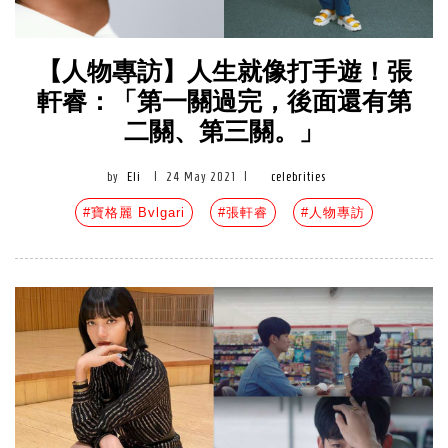
【人物專訪】人生就像打手遊！張
軒睿：「第一關過完，後面還有第
二關、第三關。」
by
Eli
|
24 May 2021
|
celebrities
#寶格麗 Bvlgari
#張軒睿
#人物專訪