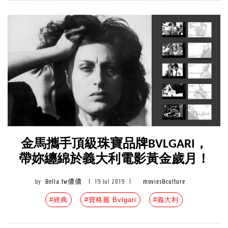
金馬攜手頂級珠寶品牌BVLGARI，
帶妳纏綿於義大利電影黃金歲月！
by
Bella.tw儂儂
|
19 Jul 2019
|
movies&culture
#經典
#寶格麗 Bvlgari
#義大利