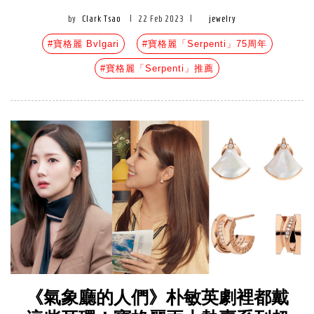
by
Clark Tsao
|
22 Feb 2023
|
jewelry
#寶格麗 Bvlgari
#寶格麗「Serpenti」75周年
#寶格麗「Serpenti」推薦
《氣象廳的人們》朴敏英劇裡都戴