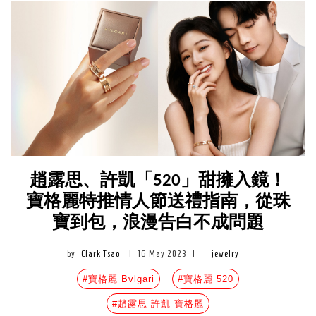
趙露思、許凱「520」甜擁入鏡！
寶格麗特推情人節送禮指南，從珠
寶到包，浪漫告白不成問題
by
Clark Tsao
|
16 May 2023
|
jewelry
#寶格麗 Bvlgari
#寶格麗 520
#趙露思 許凱 寶格麗