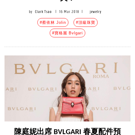
by
Clark Tsao
|
16 Mar 2018
|
jewelry
#蔡依林 Jolin
#頂級珠寶
#寶格麗 Bvlgari
陳庭妮出席 BVLGARI 春夏配件預