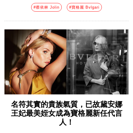
#蔡依林 Jolin
#寶格麗 Bvlgari
名符其實的貴族氣質，已故黛安娜
王妃最美姪女成為寶格麗新任代言
人！