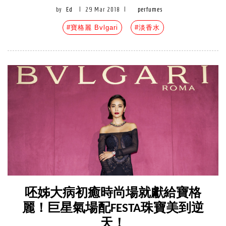
by
Ed
|
29 Mar 2018
|
perfumes
#寶格麗 Bvlgari
#淡香水
呸姊大病初癒時尚場就獻給寶格
麗！巨星氣場配FESTA珠寶美到逆
天！