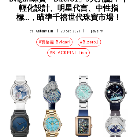
輕化設計、明星代言、中性指
標…，瞄準千禧世代珠寶市場！
by
Antony Liu
|
23 Sep 2021
|
jewelry
#寶格麗 Bvlgari
#B.zero1
#BLACKPINL Lisa