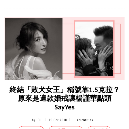
終結「敗犬女王」稱號靠1.5克拉？
原來是這款婚戒讓楊謹華點頭
SayYes
by
Eli
|
19 Dec 2018
|
celebrities