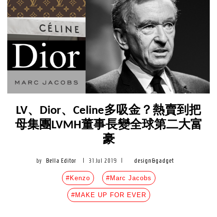
LV、Dior、Celine多吸金？熱賣到把
母集團LVMH董事長變全球第二大富
豪
by
Bella Editor
|
31 Jul 2019
|
design&gadget
#Kenzo
#Marc Jacobs
#MAKE UP FOR EVER