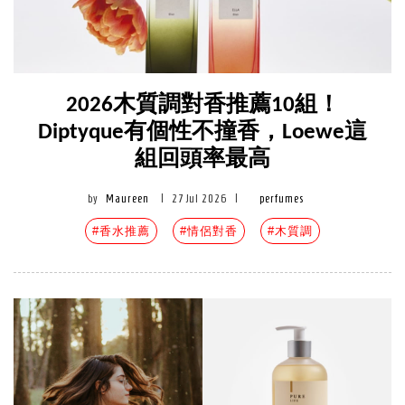
2026木質調對香推薦10組！
Diptyque有個性不撞香，Loewe這
組回頭率最高
by
Maureen
|
27 Jul 2026
|
perfumes
#香水推薦
#情侶對香
#木質調