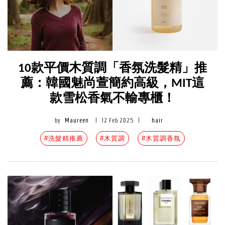
10款平價木質調「香氛洗髮精」推
薦：韓國魅尚萱簡約高級，MIT這
款雪松香氣不輸專櫃！
by
Maureen
|
12 Feb 2025
|
hair
#洗髮精推薦
#木質調
#木質調香氛