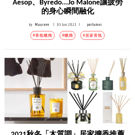
Aesop、Byredo...Jo Malone讓疲勞
的身心瞬間融化
by
Maureen
|
03 Jan 2022
|
perfumes
#香氛蠟燭
#蠟燭
#居家香氛
2021秋冬「木質調」居家擴香推薦