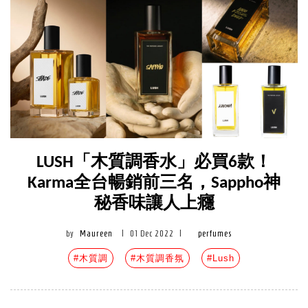
LUSH「木質調香水」必買6款！
Karma全台暢銷前三名，Sappho神
秘香味讓人上癮
by
Maureen
|
01 Dec 2022
|
perfumes
#木質調
#木質調香氛
#Lush