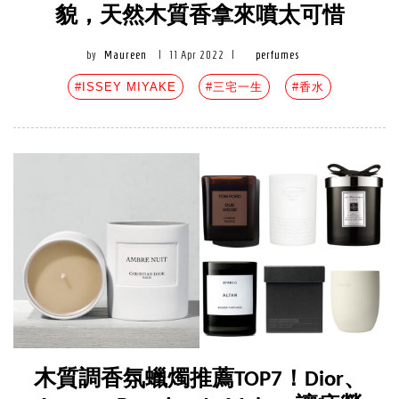
貌，天然木質香拿來噴太可惜
by
Maureen
|
11 Apr 2022
|
perfumes
#ISSEY MIYAKE
#三宅一生
#香水
木質調香氛蠟燭推薦TOP7！Dior、