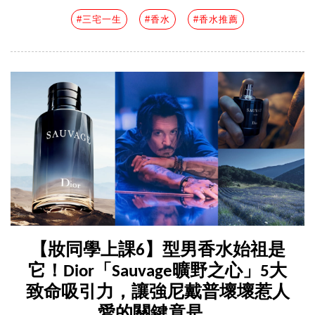
#三宅一生
#香水
#香水推薦
【妝同學上課6】型男香水始祖是
它！Dior「Sauvage曠野之心」5大
致命吸引力，讓強尼戴普壞壞惹人
愛的關鍵竟是...