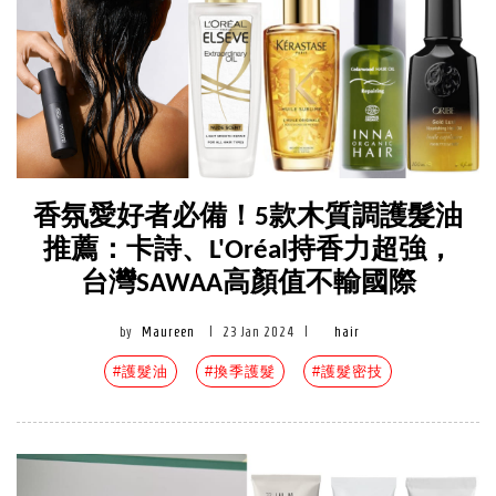
香氛愛好者必備！5款木質調護髮油
推薦：卡詩、L'Oréal持香力超強，
台灣SAWAA高顏值不輸國際
by
Maureen
|
23 Jan 2024
|
hair
#護髮油
#換季護髮
#護髮密技