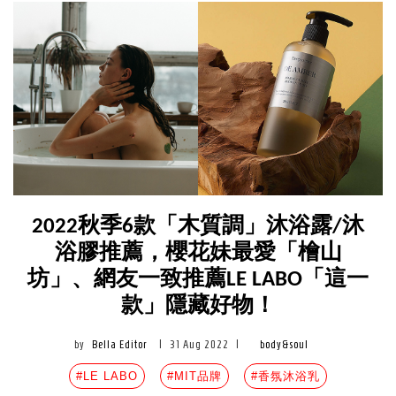
2022秋季6款「木質調」沐浴露/沐
浴膠推薦，櫻花妹最愛「檜山
坊」、網友一致推薦LE LABO「這一
款」隱藏好物！
by
Bella Editor
|
31 Aug 2022
|
body&soul
#LE LABO
#MIT品牌
#香氛沐浴乳