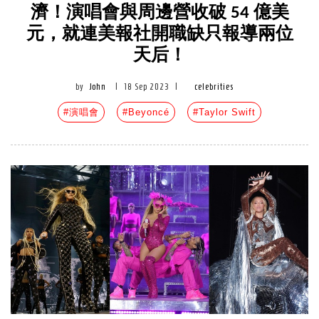
濟！演唱會與周邊營收破 54 億美
元，就連美報社開職缺只報導兩位
天后！
by
John
|
18 Sep 2023
|
celebrities
#演唱會
#Beyoncé
#Taylor Swift