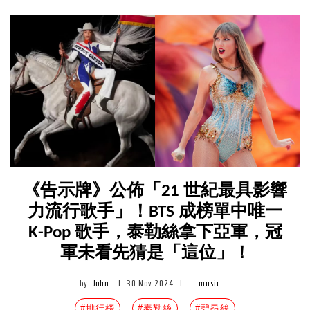
《告示牌》公佈「21 世紀最具影響
力流行歌手」！BTS 成榜單中唯一
K-Pop 歌手，泰勒絲拿下亞軍，冠
軍未看先猜是「這位」！
by
John
|
30 Nov 2024
|
music
#排行榜
#泰勒絲
#碧昂絲