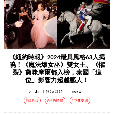
《紐約時報》2024最具風格63人揭
曉！《魔法壞女巫》雙女主、《懼
裂》黛咪摩爾都入榜，泰國「這
位」影響力超越藝人！
by
John
|
10 Dec 2024
|
novelty
#碧昂絲
#紐約時報
#亞莉安娜