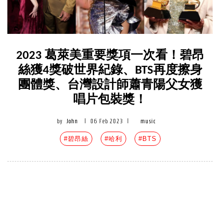
2023 葛萊美重要獎項一次看！碧昂
絲獲4獎破世界紀錄、BTS再度擦身
團體獎、台灣設計師蕭青陽父女獲
唱片包裝獎！
by
John
|
06 Feb 2023
|
music
#碧昂絲
#哈利
#BTS