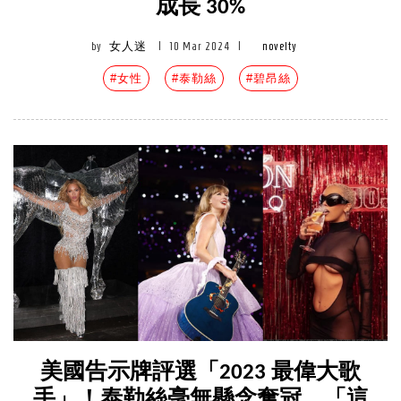
成長 30%
by
女人迷
|
10 Mar 2024
|
novelty
#女性
#泰勒絲
#碧昂絲
美國告示牌評選「2023 最偉大歌
手」！泰勒絲毫無懸念奪冠，「這