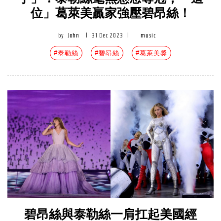
位」葛萊美贏家強壓碧昂絲！
by
John
|
31 Dec 2023
|
music
#泰勒絲
#碧昂絲
#葛萊美獎
碧昂絲與泰勒絲一肩扛起美國經