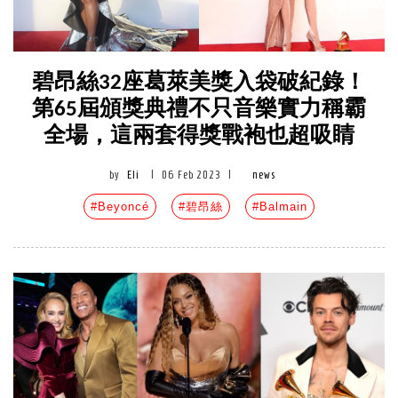
碧昂絲32座葛萊美獎入袋破紀錄！
第65屆頒獎典禮不只音樂實力稱霸
全場，這兩套得獎戰袍也超吸睛
by
Eli
|
06 Feb 2023
|
news
#Beyoncé
#碧昂絲
#Balmain