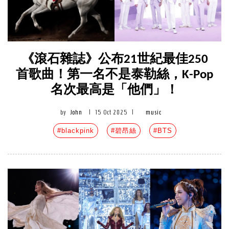
《滾石雜誌》公布21世紀最佳250
首歌曲！第一名不是泰勒絲，K-Pop
名次最高是「他們」！
by
John
|
15 Oct 2025
|
music
#blackpink
#碧昂絲
#BTS