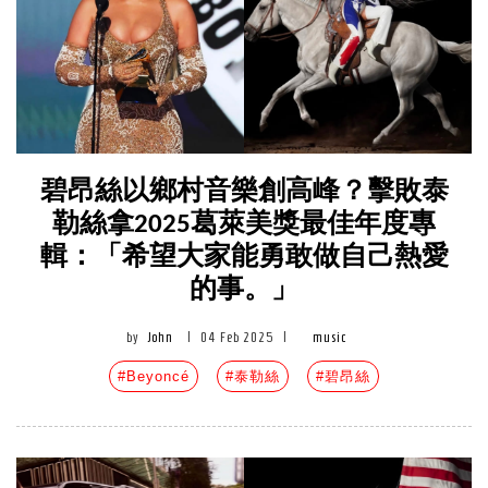
碧昂絲以鄉村音樂創高峰？擊敗泰
勒絲拿2025葛萊美獎最佳年度專
輯：「希望大家能勇敢做自己熱愛
的事。」
by
John
|
04 Feb 2025
|
music
#Beyoncé
#泰勒絲
#碧昂絲