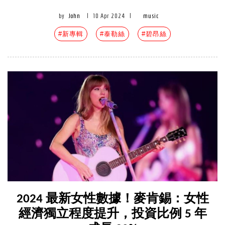
by
John
|
10 Apr 2024
|
music
#新專輯
#泰勒絲
#碧昂絲
2024 最新女性數據！麥肯錫：女性
經濟獨立程度提升，投資比例 5 年