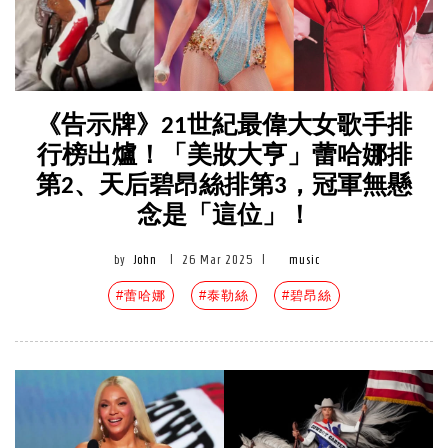
《告示牌》21世紀最偉大女歌手排
行榜出爐！「美妝大亨」蕾哈娜排
第2、天后碧昂絲排第3，冠軍無懸
念是「這位」！
by
John
|
26 Mar 2025
|
music
#蕾哈娜
#泰勒絲
#碧昂絲