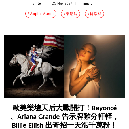
by
John
|
25 May 2024
|
music
#Apple Music
#泰勒絲
#碧昂絲
歐美樂壇天后大戰開打！Beyoncé
、Ariana Grande 告示牌難分軒輊，
Billie Eilish 出奇招一天漲千萬粉！