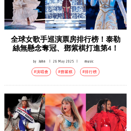
全球女歌手巡演票房排行榜！泰勒
絲無懸念奪冠、鄧紫棋打進第4！
by
John
|
26 May 2025
|
music
#演唱會
#鄧紫棋
#排行榜