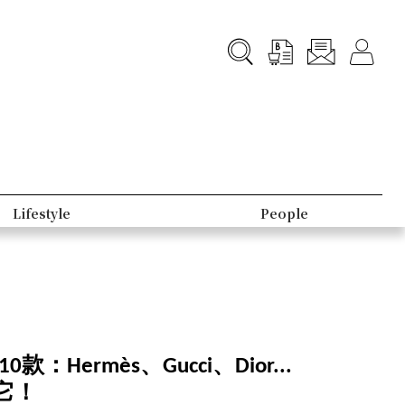
Lifestyle
People
0款：Hermès、Gucci、Dior...
它！