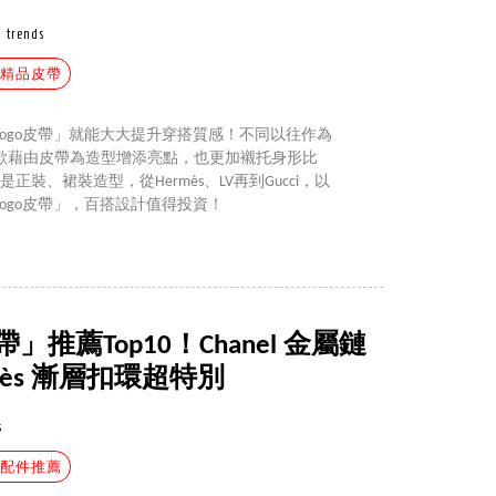
trends
#精品皮帶
ogo皮帶」就能大大提升穿搭質感！不同以往作為
歡藉由皮帶為造型增添亮點，也更加襯托身形比
裝、裙裝造型，從Hermès、LV再到Gucci，以
Logo皮帶」，百搭設計值得投資！
」推薦Top10！Chanel 金屬鏈
ès 漸層扣環超特別
s
#配件推薦