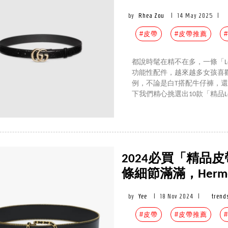
by
Rhea Zou
|
14 May 2025
|
#皮帶
#皮帶推薦
都說時髦在精不在多，一條「L
功能性配件，越來越多女孩喜
例，不論是白T搭配牛仔褲，還是正
下我們精心挑選出10款「精品
2024必買「精品皮帶
條細節滿滿，Herm
by
Yee
|
18 Nov 2024
|
trend
#皮帶
#皮帶推薦