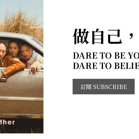
做自己
DARE TO BE Y
DARE TO BELI
訂閱 SUBSCRIBE