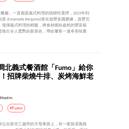
o義式餐廳，一直都是義式料理的指標性選擇，2023年到
Emanuele Bergamo)曾在遊歷多國磨練，資歷完
，發揮義式料理的精髓，將食材繽紛盎然的豐富樣
度推出令人驚艷的新菜色，帶給饕客一連串美味重
北義式餐酒館「Fumo」給你
g等級體驗！招牌柴燒牛排、炭烤海鮮老
&foodies
路
#Fumo
家位在新光三越旁的天母東路上，有一家裝潢風格