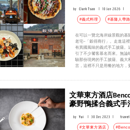
by
Clark Tsao
|
10 Jan 2026
|
#義式料理
#基隆人帶
在可以一覽北海岸線景觀的基
老宅─「穀得商行」。走進這
有異國風味的義式手工披薩。
引了不少饕客慕名而來。無論
驗那份現烤的手工披薩、義大
言，這裡不只是用餐的地方，
文華東方酒店Benc
豪野鴨揉合義式手
by
Yui
|
30 Dec 2023
|
trave
#文華東方酒店
#Benco