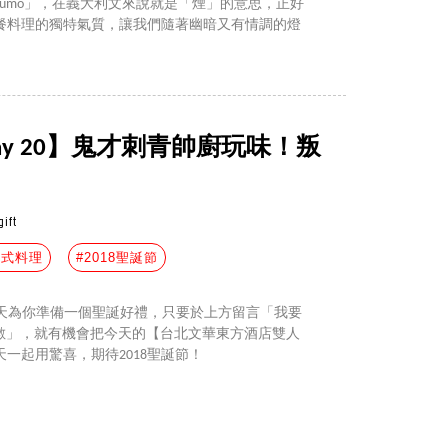
umo」，在義大利文來說就是「煙」的意思，正好
餐料理的獨特氣質，讓我們隨著幽暗又有情調的燈
Day 20】鬼才刺青帥廚玩味！叛
gift
義式料理
#2018聖誕節
儂儂》每天為你準備一個聖誕好禮，只要於上方留言「我要
起聖誕倒數」，就有機會把今天的【台北文華東方酒店雙人
一起用驚喜，期待2018聖誕節！