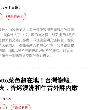
travel&foodies
路
#穀得商行
隆外木山沙灘附近，有一棟低調卻充滿巧思的紅磚
裡，就像進入了中式古厝的時光裡，卻又能品嚐到帶
這種新舊交錯的感覺，不僅讓空間充滿特色，也吸
晴天或雨天，都能看到人們耐心排隊，只為親自體
利麵、燉飯…等料理的香氣與餡料的層次。對我而
更像是一場味覺與空間的奇妙邂逅。
otto菜色超在地！台灣龍蝦、
法，香烤澳洲和牛舌外酥內嫩
l&foodies
tto
#義式料理