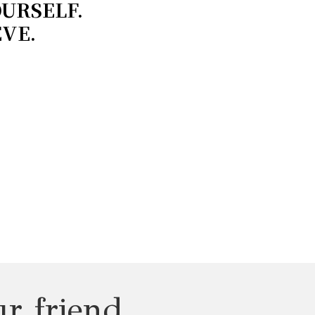
OURSELF.
EVE.
r friend