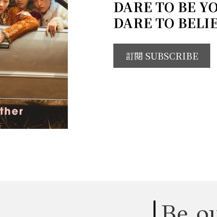
DARE TO BE Y
DARE TO BELI
訂閱 SUBSCRIBE
Be ou