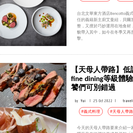
台北文華東方酒店Bencott
任的義籍新主廚艾曼紐．貝爾加莫 (
整，又擅於巧妙運用在地食材
貌帶入其中，如今在冬季又再
擊。
【天母人帶路】低調
fine dinin
饕們可別錯過
by
Yui
|
25 Oct 2022
|
travel
#義式料理
#天母人帶
今天的天母人帶路要來介紹一