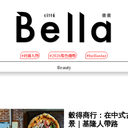
#封面人物
#2026髮色趨勢
#bellastar
s
Beauty
穀得商行：在中式
景｜基隆人帶路