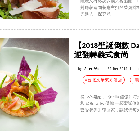
隱蔽又有格調的義式餐酒館「F
對應著這間餐廳主打的柴燒排
光進入一探究竟！
【2018聖誕倒數 
逆翻轉義式食尚
by
Allen Wu
|
24 Dec 2018
|
#台北文華東方酒店
#
從12/5開始，《Bella 
和 @Bella.tw 儂儂 一
套餐餐券】帶回家，讓我們每天