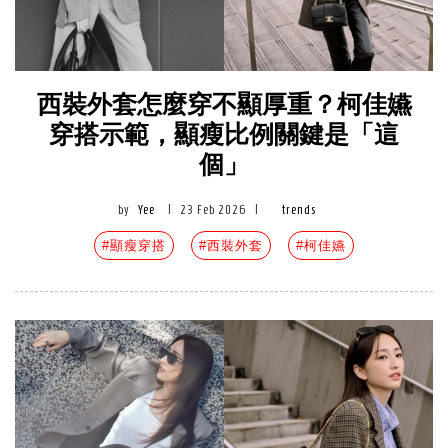
西裝外套怎麼穿不顯厚重？柯佳嬿
穿搭示範，顯瘦比例關鍵是「這
個」
by
Yee
|
23 Feb 2026
|
trends
#顯瘦穿搭
#西裝外套
#柯佳嬿