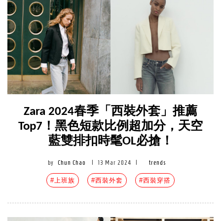
Zara 2024春季「西裝外套」推薦
Top7！黑色短款比例超加分，天空
藍雙排扣時髦OL必搶！
by
Chun Chao
|
13 Mar 2024
|
trends
#上班族
#西裝外套
#西裝穿搭