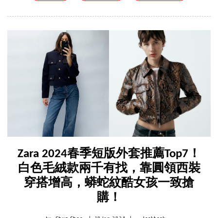
Zara 2024春季短版外套推薦Top7！
白色毛絨款兩千有找，靠圓領西裝
穿搭增高，蟒蛇紋酷女孩一致搶
購！