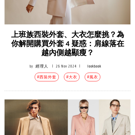
上班族西裝外套、大衣怎麼挑？為
你解開購買外套 4 疑惑：肩線落在
越內側越顯瘦？
by
經理人
|
26 Nov 2024
|
lookbook
#西裝外套
#大衣
#風衣