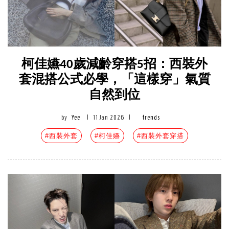
柯佳嬿40歲減齡穿搭5招：西裝外
套混搭公式必學，「這樣穿」氣質
自然到位
by
Yee
|
11 Jan 2026
|
trends
#西裝外套
#柯佳嬿
#西裝外套穿搭