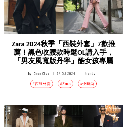
Zara 2024秋季「西裝外套」7款推
薦！黑色收腰款時髦OL請入手，
「男友風寬版丹寧」酷女孩專屬
by
Chun Chao
|
24 Oct 2024
|
trends
#西裝外套
#Zara
#快時尚