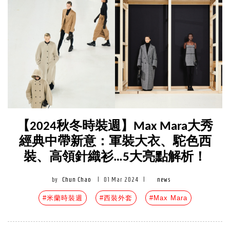
【2024秋冬時裝週】Max Mara大秀
經典中帶新意：軍裝大衣、駝色西
裝、高領針織衫…5大亮點解析！
by
Chun Chao
|
01 Mar 2024
|
news
#米蘭時裝週
#西裝外套
#Max Mara