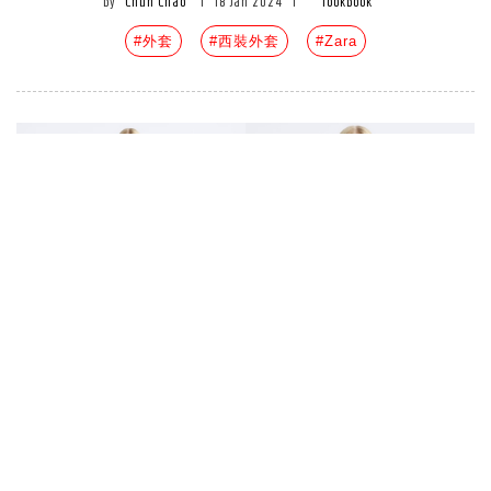
by
Chun Chao
|
18 Jan 2024
|
lookbook
#外套
#西裝外套
#Zara
Zara換季必備「西裝外套」Top7！
Maison Special聯名款搶翻天，短版
西外超夯，肉肉女一致推「它」