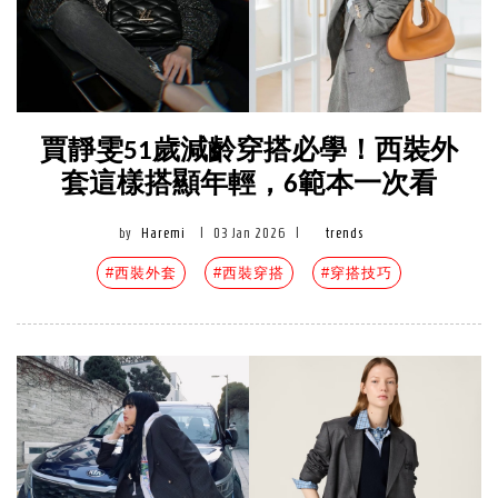
賈靜雯51歲減齡穿搭必學！西裝外
套這樣搭顯年輕，6範本一次看
by
Haremi
|
03 Jan 2026
|
trends
#西裝外套
#西裝穿搭
#穿搭技巧