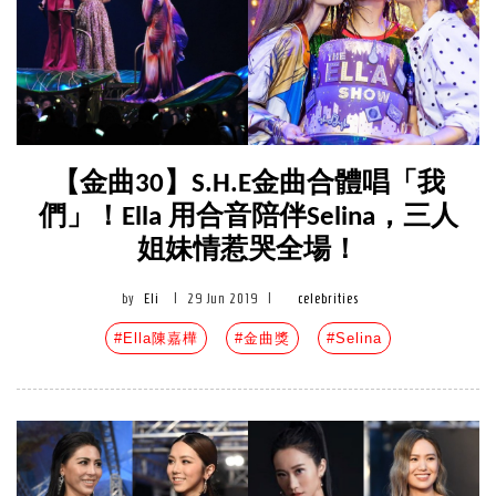
【金曲30】S.H.E金曲合體唱「我
們」！Ella 用合音陪伴Selina，三人
姐妹情惹哭全場！
by
Eli
|
29 Jun 2019
|
celebrities
#Ella陳嘉樺
#金曲獎
#Selina