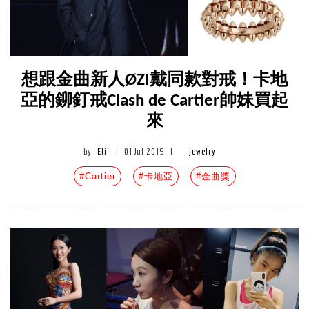
想跟金曲新人ØZI戴同款對戒！卡地
亞的鉚釘戒Clash de Cartier帥妹買起
來
by
Eli
|
01 Jul 2019
|
jewelry
#Cartier
#卡地亞
#金曲獎