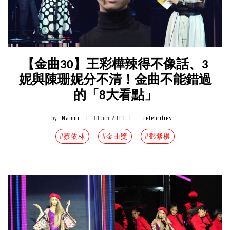
【金曲30】王彩樺辣得不像話、3
妮與陳珊妮分不清！金曲不能錯過
的「8大看點」
by
Naomi
|
30 Jun 2019
|
celebrities
#蔡依林
#金曲獎
#鄧紫棋