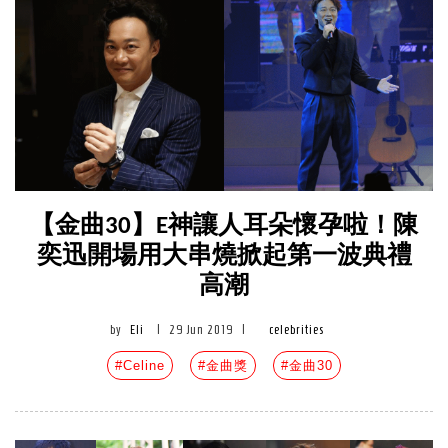
【金曲30】E神讓人耳朵懷孕啦！陳
奕迅開場用大串燒掀起第一波典禮
高潮
by
Eli
|
29 Jun 2019
|
celebrities
#Celine
#金曲獎
#金曲30