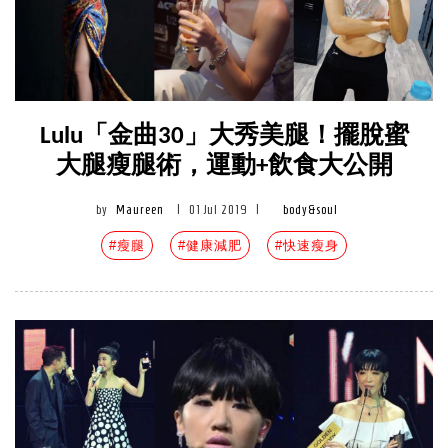
Lulu「金曲30」大秀美腿！擺脫蜜
大腿瘦腿術，運動+飲食大公開
by
Maureen
|
01 Jul 2019
|
body&soul
#瘦腿
#健康減肥
#快速瘦身