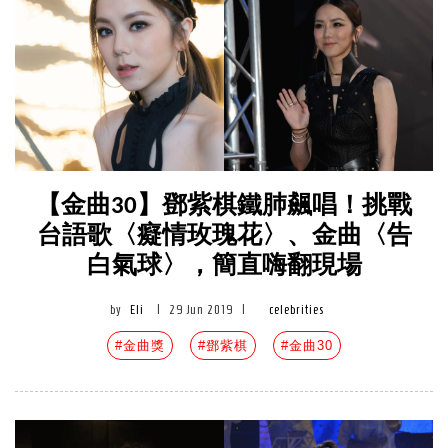
【金曲30】鄧紫棋鐵肺飆唱！挑戰
台語歌〈癡情玫瑰花〉、金曲〈告
白氣球〉，簡直嗨翻現場
by
Eli
|
29 Jun 2019
|
celebrities
#金曲獎
#鄧紫棋
#金曲30