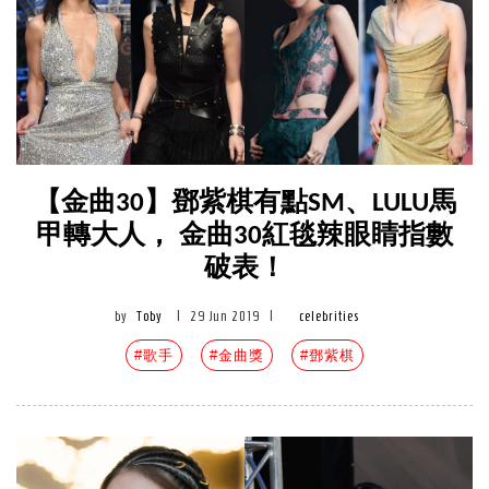
【金曲30】鄧紫棋有點SM、LULU馬
甲轉大人， 金曲30紅毯辣眼睛指數
破表！
by
Toby
|
29 Jun 2019
|
celebrities
#歌手
#金曲獎
#鄧紫棋