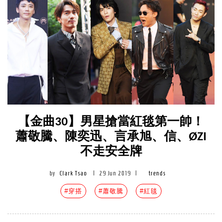
【金曲30】男星搶當紅毯第一帥！
蕭敬騰、陳奕迅、言承旭、信、ØZI
不走安全牌
by
Clark Tsao
|
29 Jun 2019
|
trends
#穿搭
#蕭敬騰
#紅毯