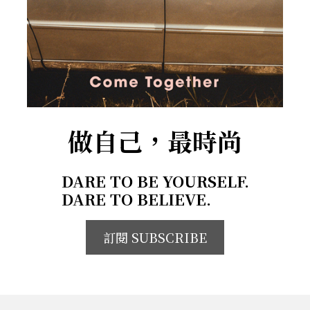
做自己，最時尚
DARE TO BE YOURSELF.
DARE TO BELIEVE.
訂閱 SUBSCRIBE