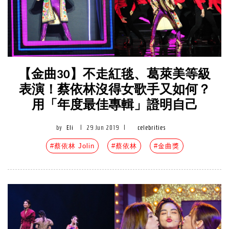
【金曲30】不走紅毯、葛萊美等級
表演！蔡依林沒得女歌手又如何？
用「年度最佳專輯」證明自己
by
Eli
|
29 Jun 2019
|
celebrities
#蔡依林 Jolin
#蔡依林
#金曲獎