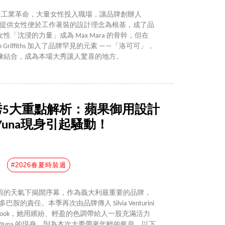
ra，走過工業革命，大量女性投入職場，讓品牌創辦人
 看見商機，以提供女性便於工作著裝的設計理念為根基，成了品
「沈浸的力量」成為 Max Mara 的骨幹，但在
n Griffiths 加入了品牌罕見的元素 ——「洛可可」，
練結合，成為本場大秀讓人驚喜的地方。
春夏大秀5大重點解析：蘋果御用設計
 Yuna現身引起騷動！
#2026春夏時裝週
雨的天氣下揭開序幕，作為義大利最重要的品牌，
胺的責任。本季再次由品牌傳人 Silvia Venturini
 套 Look，她用繽紛、輕盈的色調帶給人一股充滿活力
員 Yuna 的現身，則為本次大秀帶來年輕的氣息，以下