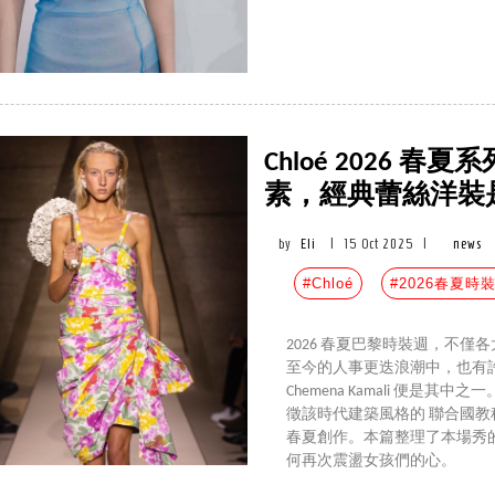
Chloé 2026
素，經典蕾絲洋裝
by
Eli
|
15 Oct 2025
|
news
#Chloé
#2026春夏時
2026 春夏巴黎時裝週，不
至今的人事更迭浪潮中，也有許多
Chemena Kamali 便是其
徵該時代建築風格的 聯合國教科
春夏創作。本篇整理了本場秀
何再次震盪女孩們的心。