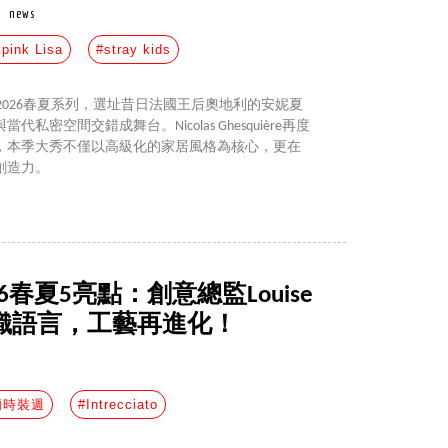
news
pink Lisa
#stray kids
浮宮發表2026春夏系列，選址昔日法國王后奧地利的安妮夏
私密空間交錯成舞台。Nicolas Ghesquière再度
，本季大秀不僅以高級化的家居風格為核心，更在
創造力。
 2026春夏5亮點：創意總監Louise
塑編織語言，工藝再進化！
蘭時裝週
#Intrecciato