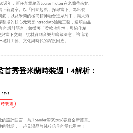
a創立60週年，新任創意總監Louise Trotter在米蘭帶來她
寫下新篇章。以「回歸起點，探尋當下」為出發
朝氣，以及米蘭的極簡精神融合進系列中，讓大秀
的核心元素是Intrecciato編織工藝，這項由品
iaro開創的設計語言，象徵著「柔軟功能性」與協作精
將過去與當下交織，從材質到音樂都暗藏深意，讓這場
一場對工藝、文化與時代的深度回應。
新創意總監首秀登米蘭時裝週！4解析：
news
春夏時裝週
滿力量的設計語言，為Jil Sander帶來2026春夏全新篇章。
性的對話，一起見證品牌純粹信仰的當代重生！