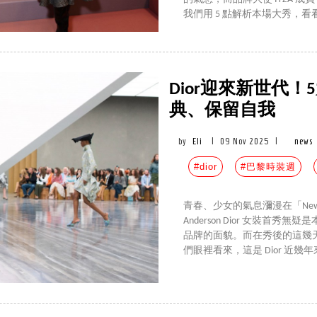
我們用 5 點解析本場大秀，看看
Dior迎來新世代
典、保留自我
by
Eli
|
09 Nov 2025
|
news
#dior
#巴黎時裝週
青春、少女的氣息瀰漫在「New D
Anderson Dior 女裝首秀
品牌的面貌。而在秀後的這幾
們眼裡看來，這是 Dior 近