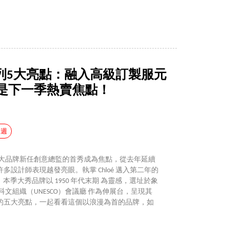
 春夏系列5大亮點：融入高級訂製服元
是下一季熱賣焦點！
裝週
僅各大品牌新任創意總監的首秀成為焦點，從去年延續
設計師表現越發亮眼。執掌 Chloé 邁入第二年的
中之一。本季大秀品牌以 1950 年代末期 為靈感，選址於象
文組織（UNESCO）會議廳 作為伸展台，呈現其
的五大亮點，一起看看這個以浪漫為首的品牌，如