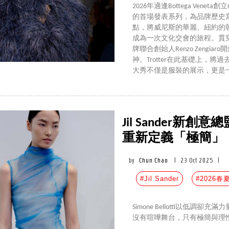
2026年適逢Bottega Venet
的首場發表系列，為品牌歷史
點，將威尼斯的華麗、紐約的
成為一次文化交會的旅程。貫穿整場
牌聯合創始人Renzo Zeng
神。Trotter在此基礎上，
大秀不僅是服裝的展示，更是
Jil Sander
重新定義「極簡」
by
Chun Chao
|
23 Oct 2025
|
#Jil Sander
#2026
Simone Bellotti以低調卻充
沒有喧嘩舞台，只有極簡與理