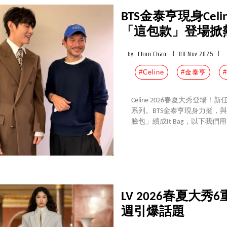
BTS金泰亨現身Cel
「這包款」登場掀
by
Chun Chao
|
08 Nov 2025
|
#Celine
#金泰亨
Celine 2026春夏大秀登場！新
系列。BTS金泰亨現身力挺，
臉包」續成It Bag，以下我們用
LV 2026春夏大秀6
週引爆話題