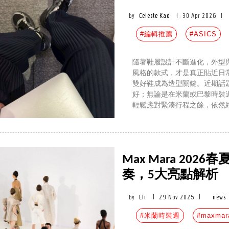
by
Celeste Kao
|
30 Apr 2026
|
#編輯推薦
#ASICS
隨著鞋履設計不斷進化，外型
風格的款式，才是真正貼近日
雙好鞋成為造型關鍵。近期話題
好；無論是在米蘭或巴黎時裝
輕鬆應對緊湊行程之餘，依然
Max Mara 20
奏，5大亮點解析
by
Eli
|
29 Nov 2025
|
news
#米蘭時裝週
#maxmar