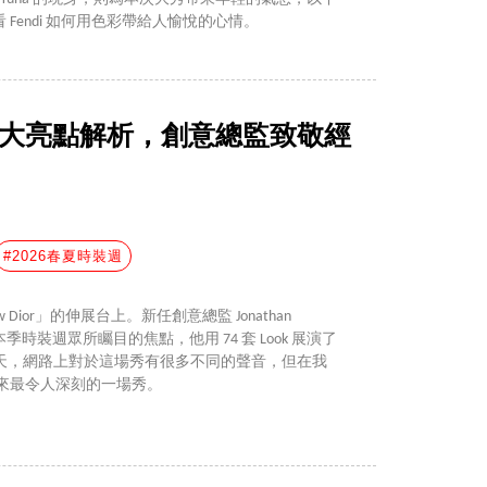
 Fendi 如何用色彩帶給人愉悅的心情。
！5大亮點解析，創意總監致敬經
#2026春夏時裝週
ior」的伸展台上。新任創意總監 Jonathan
無疑是本季時裝週眾所矚目的焦點，他用 74 套 Look 展演了
天，網路上對於這場秀有很多不同的聲音，但在我
幾年來最令人深刻的一場秀。