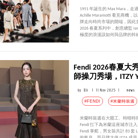
1951 年誕生的 Max Ma
Achille Maramotti
牌走向時尚市場的開端，因此女性
2026 春夏系列中，創意總監 Ia
極度的浪漫該如何與品牌的幹
Fendi 2026
師操刀秀場，ITZY
by
Eli
|
11 Nov 2025
|
news
#FENDI
#米蘭時裝週
米蘭時裝週在大罷工、時晴時
Fendi 扛下為米蘭這座城市注入多巴
Fendi 掌舵，男女裝共計 83
的氣息，而品牌大使 ITZA 成