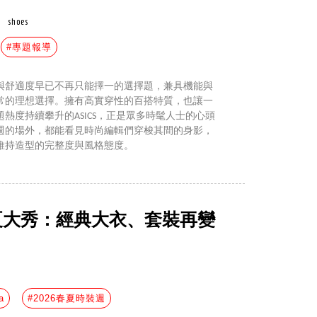
shoes
#專題報導
與舒適度早已不再只能擇一的選擇題，兼具機能與
常的理想選擇。擁有高實穿性的百搭特質，也讓一
熱度持續攀升的ASICS，正是眾多時髦人士的心頭
週的場外，都能看見時尚編輯們穿梭其間的身影，
維持造型的完整度與風格態度。
26春夏大秀：經典大衣、套裝再變
a
#2026春夏時裝週