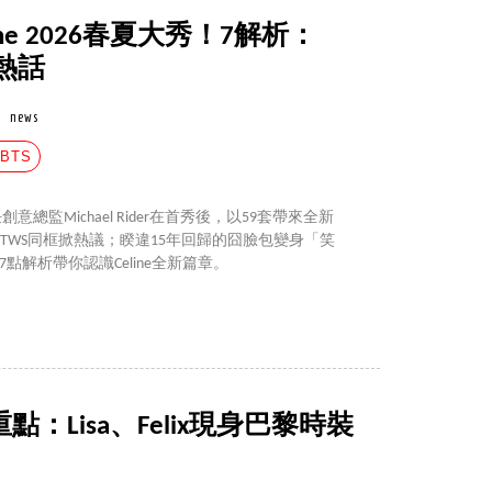
ine 2026春夏大秀！7解析：
熱話
news
#BTS
任創意總監Michael Rider在首秀後，以59套帶來全新
與TWS同框掀熱議；睽違15年回歸的囧臉包變身「笑
7點解析帶你認識Celine全新篇章。
重點：Lisa、Felix現身巴黎時裝