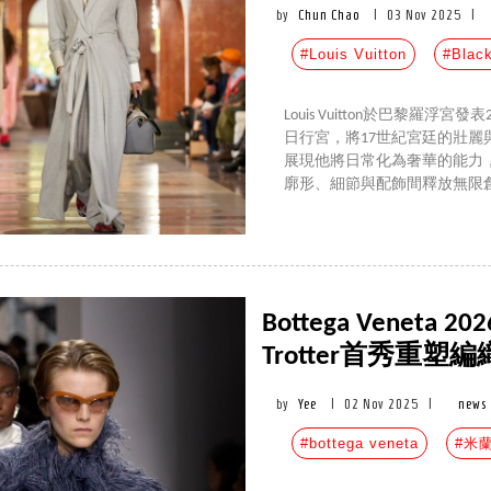
by
Chun Chao
|
03 Nov 2025
|
#Louis Vuitton
#Black
Louis Vuitton於巴黎羅
日行宮，將17世紀宮廷的壯麗與當代
展現他將日常化為奢華的能力
廓形、細節與配飾間釋放無限
Bottega Veneta
Trotter首秀重
by
Yee
|
02 Nov 2025
|
news
#bottega veneta
#米