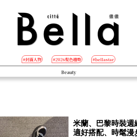
#封面人物
#2026髮色趨勢
#bellastar
eople
B-TV
米蘭、巴黎時裝週編
適好搭配、時髦漫