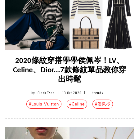
2020條紋穿搭學學侯佩岑！LV、
Celine、Dior...7款條紋單品教你穿
出時髦
by
Clark Tsao
|
13 Oct 2020
|
trends
#Louis Vuitton
#Celine
#侯佩岑