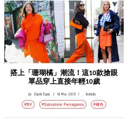
搭上「珊瑚橘」潮流！這10款搶眼
單品穿上直接年輕10歲
by
Clark Tsao
|
18 Mar 2019
|
trends
#BV
#Salvatore Ferragamo
#橘色