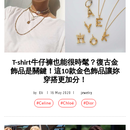
T-shirt牛仔褲也能很時髦？復古金
飾品是關鍵！這10款金色飾品讓妳
穿搭更加分！
by
Eli
|
16 May 2020
|
jewelry
#Celine
#Chloé
#Dior