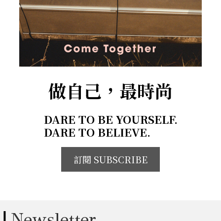
做自己，最時尚
DARE TO BE YOURSELF.
DARE TO BELIEVE.
訂閱 SUBSCRIBE
Newsletter