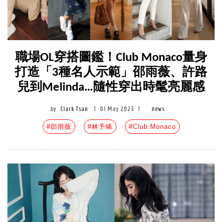
職場OL穿搭圖鑑！Club Monaco量身
打造「3種名人示範」邵雨薇、許路
兒到Melinda…隨性穿出時髦亮麗感
by
Clark Tsao
|
01 May 2023
|
news
#邵雨薇
#林予晞
#Club Monaco