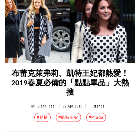
布蕾克萊弗莉、凱特王妃都熱愛！
2019春夏必備的「點點單品」大熱
搜
by
Clark Tsao
|
02 Apr 2019
|
trends
#穿搭
#凱特王妃
#Prada