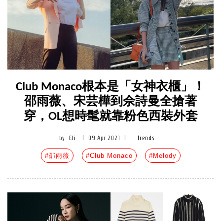
Club Monaco根本是「女神衣櫃」！
邵雨薇、宋芸樺到佘詩曼全搶著
穿，OL想時髦就靠粉色西裝外套
by
Eli
|
09 Apr 2021
|
trends
#邵雨薇
#Club Monaco
#Melody