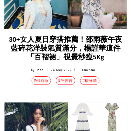
30+女人夏日穿搭推薦！邵雨薇午夜
藍碎花洋裝氣質滿分，楊謹華這件
「百褶裙」視覺秒瘦5Kg
by
Joan
|
24 May 2022
|
lookbook
#邵雨薇
#吳謹言
#楊謹華