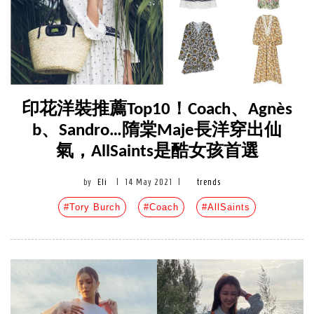
印花洋裝推薦Top10！Coach、Agnès
b、Sandro…隋棠Maje長洋穿出仙
氣，AllSaints是酷女孩首選
by
Eli
|
14 May 2021
|
trends
#Tory Burch
#Coach
#AllSaints