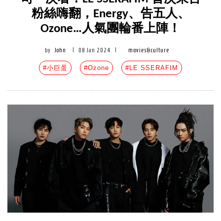
粉絲嗨翻，Energy、告五人、
Ozone…人氣團輪番上陣！
by
John
|
08 Jan 2024
|
movies&culture
#小巨蛋
#Ozone
#LE SSERAFIM