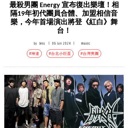
最殺男團 Energy 宣布復出樂壇！相
隔19年初代團員合體、加盟相信音
樂，今年首場演出將登《紅白》舞
台！
by
Jess
|
06 Jan 2024
|
music
#坤達
#台北小巨蛋
#台灣男團