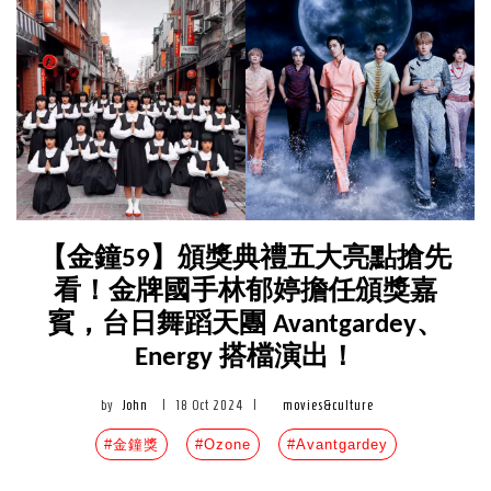
【金鐘59】頒獎典禮五大亮點搶先
看！金牌國手林郁婷擔任頒獎嘉
賓，台日舞蹈天團 Avantgardey、
Energy 搭檔演出！
by
John
|
18 Oct 2024
|
movies&culture
#金鐘獎
#Ozone
#Avantgardey