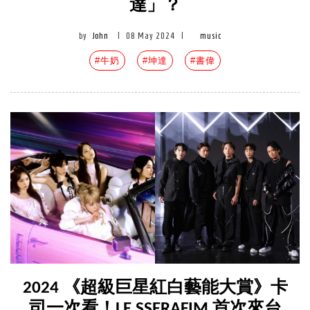
達」？
by
John
|
08 May 2024
|
music
#牛奶
#坤達
#書偉
2024 《超級巨星紅白藝能大賞》卡
司一次看！LE SSERAFIM 首次來台