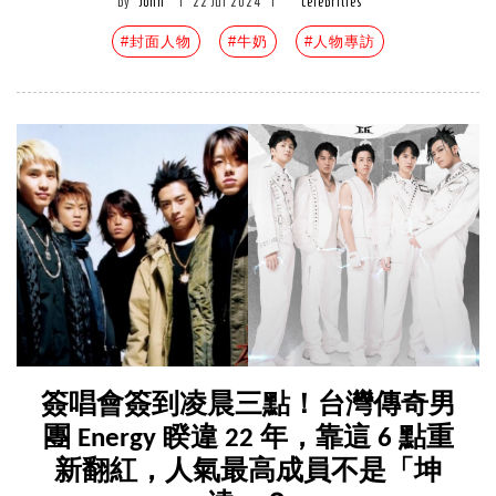
by
John
|
22 Jul 2024
|
celebrities
#封面人物
#牛奶
#人物專訪
簽唱會簽到凌晨三點！台灣傳奇男
團 Energy 睽違 22 年，靠這 6 點重
新翻紅，人氣最高成員不是「坤