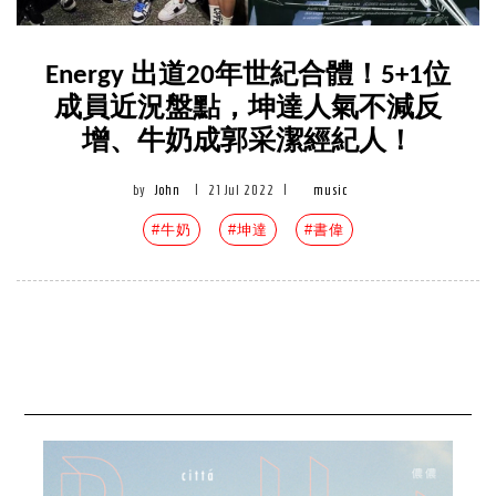
Energy 出道20年世紀合體！5+1位
成員近況盤點，坤達人氣不減反
增、牛奶成郭采潔經紀人！
by
John
|
21 Jul 2022
|
music
#牛奶
#坤達
#書偉