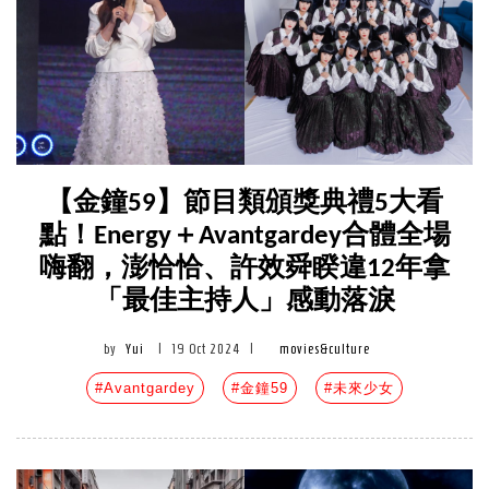
【金鐘59】節目類頒獎典禮5大看
點！Energy＋Avantgardey合體全場
嗨翻，澎恰恰、許效舜睽違12年拿
「最佳主持人」感動落淚
by
Yui
|
19 Oct 2024
|
movies&culture
#Avantgardey
#金鐘59
#未來少女