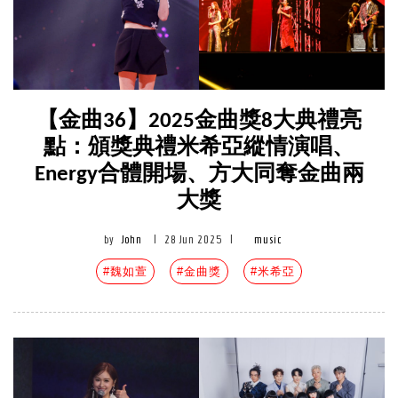
【金曲36】2025金曲獎8大典禮亮
點：頒獎典禮米希亞縱情演唱、
Energy合體開場、方大同奪金曲兩
大獎
by
John
|
28 Jun 2025
|
music
#魏如萱
#金曲獎
#米希亞