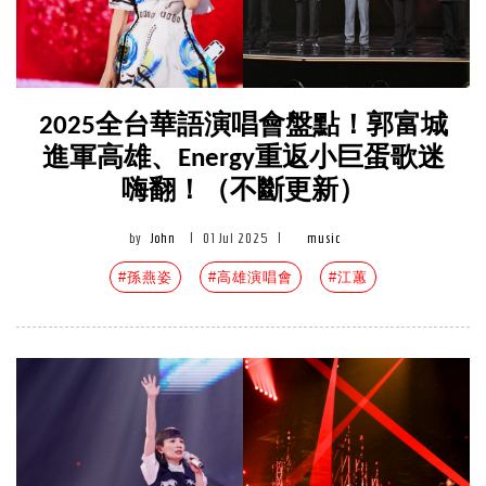
2025全台華語演唱會盤點！郭富城
進軍高雄、Energy重返小巨蛋歌迷
嗨翻！（不斷更新）
by
John
|
01 Jul 2025
|
music
#孫燕姿
#高雄演唱會
#江蕙