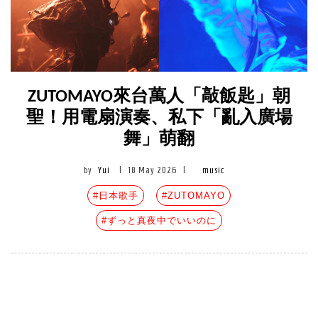
ZUTOMAYO來台萬人「敲飯匙」朝
聖！用電扇演奏、私下「亂入廣場
舞」萌翻
by
Yui
|
18 May 2026
|
music
#日本歌手
#ZUTOMAYO
#ずっと真夜中でいいのに